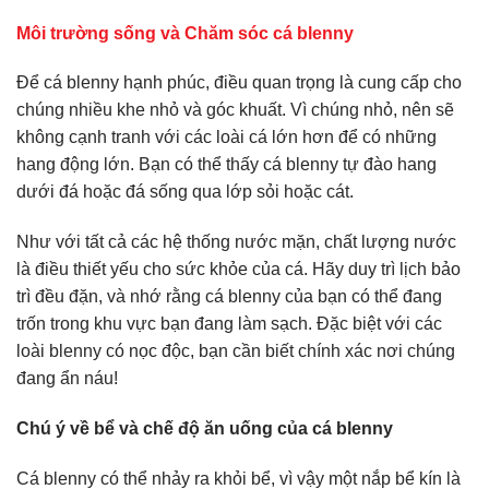
Môi trường sống và Chăm sóc cá blenny
Để cá blenny hạnh phúc, điều quan trọng là cung cấp cho
chúng nhiều khe nhỏ và góc khuất. Vì chúng nhỏ, nên sẽ
không cạnh tranh với các loài cá lớn hơn để có những
hang động lớn. Bạn có thể thấy cá blenny tự đào hang
dưới đá hoặc đá sống qua lớp sỏi hoặc cát.
Như với tất cả các hệ thống nước mặn, chất lượng nước
là điều thiết yếu cho sức khỏe của cá. Hãy duy trì lịch bảo
trì đều đặn, và nhớ rằng cá blenny của bạn có thể đang
trốn trong khu vực bạn đang làm sạch. Đặc biệt với các
loài blenny có nọc độc, bạn cần biết chính xác nơi chúng
đang ẩn náu!
Chú ý về bể và chế độ ăn uống của cá blenny
Cá blenny có thể nhảy ra khỏi bể, vì vậy một nắp bể kín là