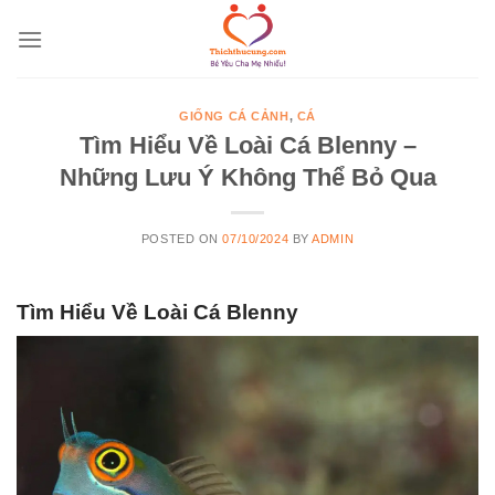
Skip
to
content
GIỐNG CÁ CẢNH
,
CÁ
Tìm Hiểu Về Loài Cá Blenny –
Những Lưu Ý Không Thể Bỏ Qua
POSTED ON
07/10/2024
BY
ADMIN
Tìm Hiểu Về Loài Cá Blenny