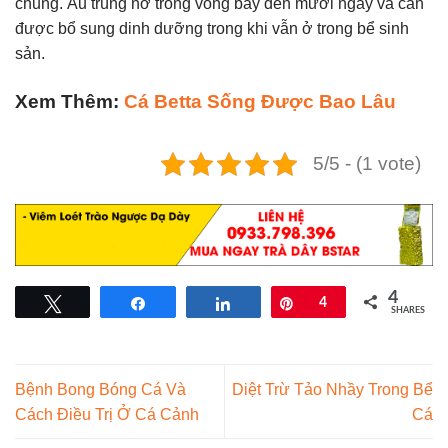
chung. Ấu trùng nở trong vòng bảy đến mười ngày và cần
được bổ sung dinh dưỡng trong khi vẫn ở trong bể sinh
sản.
Xem Thêm:
Cá Betta Sống Được Bao Lâu
5/5 - (1 vote)
4
Tweet
Share
Share
Pin
4
SHARES
Bệnh Bong Bóng Cá Và
Diệt Trừ Tảo Nhầy Trong Bể
Cách Điều Trị Ở Cá Cảnh
Cá