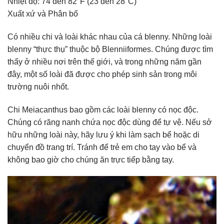
Nhiệt độ: 74 đến 82°F (23 đến 28°C)
Xuất xứ và Phân bố
Có nhiều chi và loài khác nhau của cá blenny. Những loài
blenny “thực thụ” thuộc bộ Blenniiformes. Chúng được tìm
thấy ở nhiều nơi trên thế giới, và trong những năm gần
đây, một số loài đã được cho phép sinh sản trong môi
trường nuôi nhốt.
Chi Meiacanthus bao gồm các loài blenny có nọc độc.
Chúng có răng nanh chứa nọc độc dùng để tự vệ. Nếu sở
hữu những loài này, hãy lưu ý khi làm sạch bể hoặc di
chuyển đồ trang trí.
Tránh để trẻ em cho tay vào bể và
không bao giờ cho chúng ăn trực tiếp bằng tay.