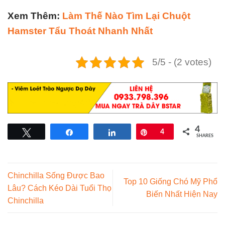
Xem Thêm:
Làm Thế Nào Tìm Lại Chuột
Hamster Tẩu Thoát Nhanh Nhất
5/5 - (2 votes)
4
Tweet
Share
Share
Pin
4
SHARES
Chinchilla Sống Được Bao
Top 10 Giống Chó Mỹ Phổ
Lâu? Cách Kéo Dài Tuổi Thọ
Biến Nhất Hiện Nay
Chinchilla