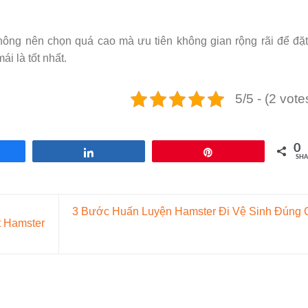
không nên chọn quá cao mà ưu tiên không gian rộng rãi để đặ
i là tốt nhất.
5/5 - (2 vote
0
re
Share
Pin
SHA
3 Bước Huấn Luyện Hamster Đi Vệ Sinh Đúng 
 Hamster