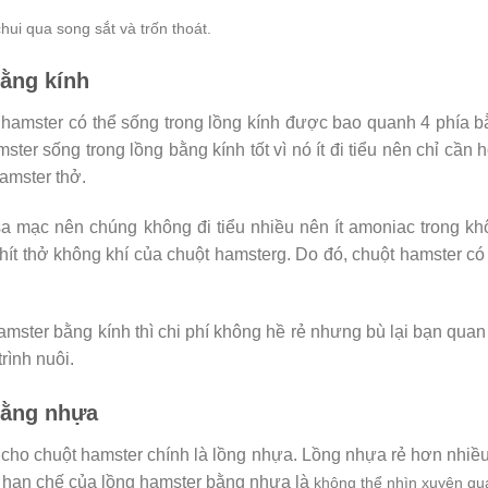
hui qua song sắt và trốn thoát.
ằng kính
t hamster có thể sống trong lồng kính được bao quanh 4 phía 
er sống trong lồng bằng kính tốt vì nó ít đi tiểu nên chỉ cần 
hamster thở.
sa mạc nên chúng không đi tiểu nhiều nên ít amoniac trong k
ít thở không khí của chuột hamsterg. Do đó, chuột hamster có
mster bằng kính thì chi phí không hề rẻ nhưng bù lại bạn quan
rình nuôi.
bằng nhựa
g cho chuột hamster chính là lồng nhựa. Lồng nhựa rẻ hơn nhiề
ặt hạn chế của lồng hamster bằng nhựa là
không thể nhìn xuyên qu