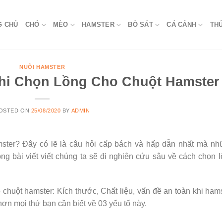
G CHỦ
CHÓ
MÈO
HAMSTER
BÒ SÁT
CÁ CẢNH
TH
NUÔI HAMSTER
Khi Chọn Lồng Cho Chuột Hamster
OSTED ON
25/08/2020
BY
ADMIN
ster? Đây có lẽ là câu hỏi cấp bách và hấp dẫn nhất mà nh
ng bài viết viết chúng ta sẽ đi nghiên cứu sâu về cách chọn 
 chuột hamster: Kích thước, Chất liệu, vấn đề an toàn khi ham
hơn mọi thứ bạn cần biết về 03 yếu tố này.