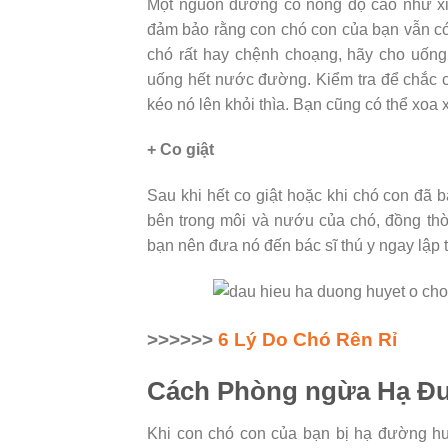
Một nguồn đường có nồng độ cao như xi-
đảm bảo rằng con chó con của bạn vẫn có
chó rất hay chệnh choạng, hãy cho uống
uống hết nước đường. Kiểm tra để chắc ch
kéo nó lên khỏi thìa. Bạn cũng có thể xoa
+ Co giật
Sau khi hết co giật hoặc khi chó con đã 
bên trong môi và nướu của chó, đồng thời
bạn nên đưa nó đến bác sĩ thú y ngay lập 
>>>>>>
6 Lý Do Chó Rên Rỉ
Cách Phòng ngừa Hạ Đ
Khi con chó con của bạn bị hạ đường hu