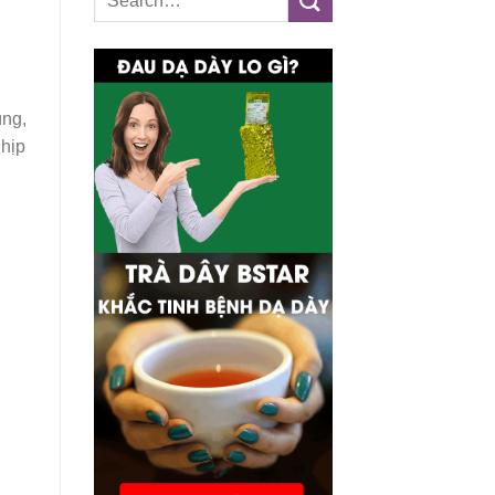
úng,
nhịp