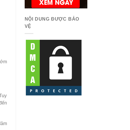
NỘI DUNG ĐƯỢC BẢO
VỆ
 sớm
 Tuy
 đến
 đảm