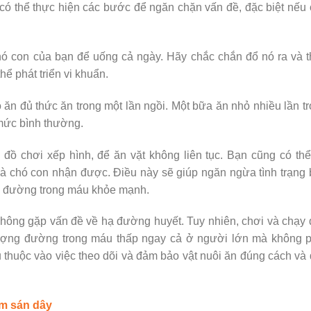
 có thể thực hiện các bước để ngăn chặn vấn đề, đặc biệt nếu
hó con của bạn để uống cả ngày. Hãy chắc chắn đổ nó ra và 
 phát triển vi khuẩn.
 ăn đủ thức ăn trong một lần ngồi. Một bữa ăn nhỏ nhiều lần t
mức bình thường.
đồ chơi xếp hình, để ăn vặt không liên tục. Bạn cũng có th
à chó con nhận được. Điều này sẽ giúp ngăn ngừa tình trạng
g đường trong máu khỏe mạnh.
hông gặp vấn đề về hạ đường huyết. Tuy nhiên, chơi và chạy
lượng đường trong máu thấp ngay cả ở người lớn mà không p
ụ thuộc vào việc theo dõi và đảm bảo vật nuôi ăn đúng cách và
ễm sán dây