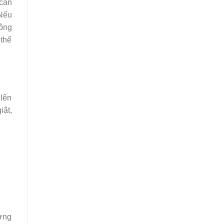
 cần
 Nếu
ông
 thể
 lên
iật,
ờng