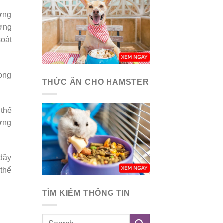
ởng
ường
soát
rong
THỨC ĂN CHO HAMSTER
 thể
ượng
 đầy
 thể
TÌM KIẾM THÔNG TIN