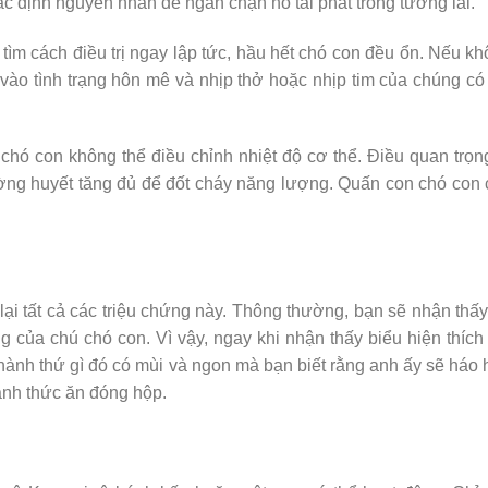
c định nguyên nhân để ngăn chặn nó tái phát trong tương lai.
tìm cách điều trị ngay lập tức, hầu hết chó con đều ổn. Nếu k
 vào tình trạng hôn mê và nhịp thở hoặc nhịp tim của chúng có
hó con không thể điều chỉnh nhiệt độ cơ thể. Điều quan trọn
ờng huyết tăng đủ để đốt cháy năng lượng. Quấn con chó con
i tất cả các triệu chứng này. Thông thường, bạn sẽ nhận thấ
ng của chú chó con. Vì vậy, ngay khi nhận thấy biểu hiện thích
thành thứ gì đó có mùi và ngon mà bạn biết rằng anh ấy sẽ háo
nh thức ăn đóng hộp.