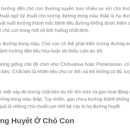
 hưởng đến chó con thường xuyên hơn nhiều so với chó trư
Thuật ngữ kỹ thuật cho lượng đường trong máu thấp là hạ đ
 vật nuôi trưởng thành mắc bệnh tiểu đường không được kiểm 
i chó con trong một số tình huống nhất định.
ủ đường trong máu. Chó con có thể phát triển lượng đường t
ảnh hưởng đến tiêu hóa hoặc do thiếu calo dự trữ.
 những giống chó đồ chơi như Chihuahua hoặc Pomeranian, có
 béo. Chất béo là nhiên liệu cho cơ thể, và khi không có đủ, l
ác biệt này do lượng chất béo dự trữ lớn hơn và gan hoạt động
ường trong máu thấp. Tuy nhiên, gan chưa trưởng thành không
 quả là những chú chuột con nhỏ bé này bị hạ đường huyết.
ờng Huyết Ở Chó Con