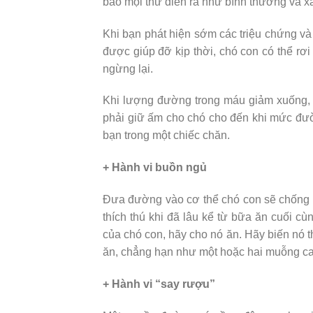
bảo mọi thứ diễn ra như bình thường và xá
Khi bạn phát hiện sớm các triệu chứng và 
được giúp đỡ kịp thời, chó con có thể rơi
ngừng lại.
Khi lượng đường trong máu giảm xuống, c
phải giữ ấm cho chó cho đến khi mức đư
bạn trong một chiếc chăn.
+ Hành vi buồn ngủ
Đưa đường vào cơ thể chó con sẽ chống lạ
thích thú khi đã lâu kể từ bữa ăn cuối cù
của chó con, hãy cho nó ăn. Hãy biến nó 
ăn, chẳng hạn như một hoặc hai muỗng ca
+ Hành vi “say rượu”