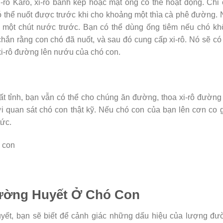
rô Karo, xi-rô bánh kếp hoặc mật ong có thể hoạt động. Chỉ
 thể nuốt được trước khi cho khoảng một thìa cà phê đường.
 một chút nước trước. Bạn có thể dùng ống tiêm nếu chó kh
ắn rằng con chó đã nuốt, và sau đó cung cấp xi-rô. Nó sẽ có
 xi-rô đường lên nướu của chó con.
bất tỉnh, bạn vẫn có thể cho chúng ăn đường, thoa xi-rô đường
 quan sát chó con thật kỹ. Nếu chó con của bạn lên cơn co g
tức.
ường Huyết Ở Chó Con
yết, bạn sẽ biết để cảnh giác những dấu hiệu của lượng đư