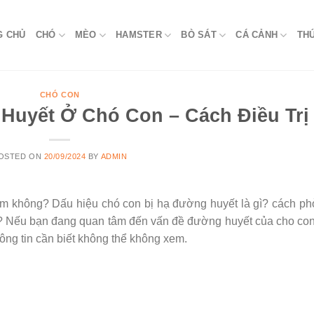
G CHỦ
CHÓ
MÈO
HAMSTER
BÒ SÁT
CÁ CẢNH
TH
CHÓ CON
Huyết Ở Chó Con – Cách Điều Trị
OSTED ON
20/09/2024
BY
ADMIN
 không? Dấu hiệu chó con bị hạ đường huyết là gì? cách ph
? Nếu bạn đang quan tâm đến vấn đề đường huyết của cho con
ông tin cần biết không thể không xem.