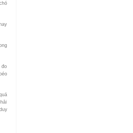
 chó
thay
rong
ể đo
 béo
 quá
hải
 duy