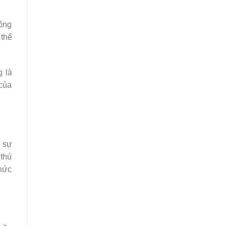
hông
 thể
g là
 của
y sự
 thú
 hức