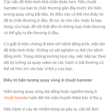
Các vấn đề thần kinh khó chẩn đoán hơn. Nếu chuột
hamster của bạn bị chấn thương gần đây trước khi hiện
tượng quay vòng bắt đầu, thì điều này có thể cho thấy nó
đã bị chấn thương ở đầu. Bị rơi, bị chó cắn, hoặc bị kẹp
trong cửa hoặc đồ nội thất đều là những loại chấn thương
có thể gây ra tổn thương ở đầu.
Co giật là triệu chứng đi kèm với bệnh động kinh, một vấn
đề thần kinh khác. Không có xét nghiệm cụ thể cho bệnh
động kinh. Trong những trường hợp này, việc tiếp tục theo
dõi kỹ lưỡng và quay video lại các hành vi bất thường có
thể sẽ hữu ích cho bác sĩ thú y của bạn.
Điều trị hiện tượng quay vòng ở chuột hamster
Hiện tượng quay vòng dai dẳng hoặc nghiêm trọng ở
chuột hamster
luôn đòi hỏi một chuyến thăm bác sĩ thú y.
Nếu hành vi này do nhiễm trùng tai gây ra, cần kê đơn