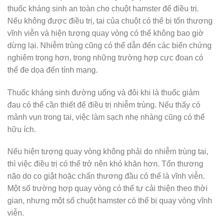
thuốc kháng sinh an toàn cho chuột hamster để điều trị.
Nếu không được điều trị, tai của chuột có thể bị tổn thương
vĩnh viễn và hiện tượng quay vòng có thể không bao giờ
dừng lại. Nhiễm trùng cũng có thể dẫn đến các biến chứng
nghiêm trọng hơn, trong những trường hợp cực đoan có
thể đe dọa đến tính mạng.
Thuốc kháng sinh đường uống và đôi khi là thuốc giảm
đau có thể cần thiết để điều trị nhiễm trùng. Nếu thấy có
mảnh vụn trong tai, việc làm sạch nhẹ nhàng cũng có thể
hữu ích.
Nếu hiện tượng quay vòng không phải do nhiễm trùng tai,
thì việc điều trị có thể trở nên khó khăn hơn. Tổn thương
não do co giật hoặc chấn thương đầu có thể là vĩnh viễn.
Một số trường hợp quay vòng có thể tự cải thiện theo thời
gian, nhưng một số chuột hamster có thể bị quay vòng vĩnh
viễn.