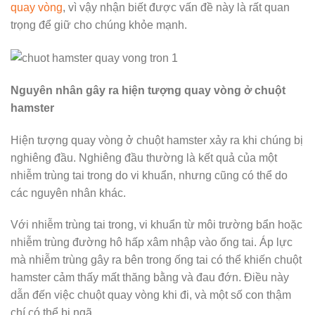
quay vòng
, vì vậy nhận biết được vấn đề này là rất quan
trọng để giữ cho chúng khỏe mạnh.
Nguyên nhân gây ra hiện tượng quay vòng ở chuột
hamster
Hiện tượng quay vòng ở chuột hamster xảy ra khi chúng bị
nghiêng đầu. Nghiêng đầu thường là kết quả của một
nhiễm trùng tai trong do vi khuẩn, nhưng cũng có thể do
các nguyên nhân khác.
Với nhiễm trùng tai trong, vi khuẩn từ môi trường bẩn hoặc
nhiễm trùng đường hô hấp xâm nhập vào ống tai. Áp lực
mà nhiễm trùng gây ra bên trong ống tai có thể khiến chuột
hamster cảm thấy mất thăng bằng và đau đớn. Điều này
dẫn đến việc chuột quay vòng khi đi, và một số con thậm
chí có thể bị ngã.