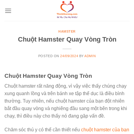
Skip
to
content
HAMSTER
Chuột Hamster Quay Vòng Tròn
POSTED ON
24/09/2024
BY
ADMIN
Chuột Hamster Quay Vòng Tròn
Chuột hamster rất năng động, vì vậy việc thấy chúng chạy
xung quanh lồng và trên bánh xe tập thể dục là điều bình
thường. Tuy nhiên, nếu chuột hamster của bạn đột nhiên
bắt đầu quay vòng và nghiêng đầu sang một bên trong khi
chạy, thì điều này cho thấy nó đang gặp vấn đề.
Chăm sóc thú y có thể cần thiết nếu
chuột hamster của bạn