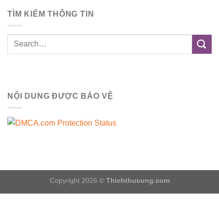
TÌM KIẾM THÔNG TIN
NỘI DUNG ĐƯỢC BẢO VỆ
Copyright 2026 ©
Thichthucung.com