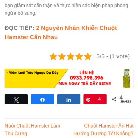
bạn giám sát cẩn thận và thực hiện các biện pháp phòng
ngừa bổ sung.
ĐỌC TIẾP:
2 Nguyên Nhân Khiến Chuột
Hamster Cắn Nhau
5/5 - (1 vote)
4
Tweet
Share
Share
Pin
4
SHARES
Nuôi Chuột Hamster Làm
Chuột Hamster Ăn Hạt
Thú Cưng
Hướng Dương Tốt Không?