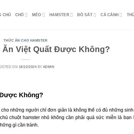
G CHỦ
CHÓ
MÈO
HAMSTER
BÒ SÁT
CÁ CẢNH
TH
THỨC ĂN CHO HAMSTER
 Ăn Việt Quất Được Không?
OSTED ON
18/10/2024
BY
ADMIN
t Được Không
?
ời cho những người chỉ đơn giản là không thể có đủ những sinh
chú chuột hamster nhỏ không cần phải quá sức miễn là bạn 
hững gì cần tránh.