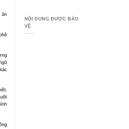
g ăn
NỘI DUNG ĐƯỢC BẢO
VỆ
 phê
ường
 ngũ
 xác
iệt,
huột
hỉnh
hông