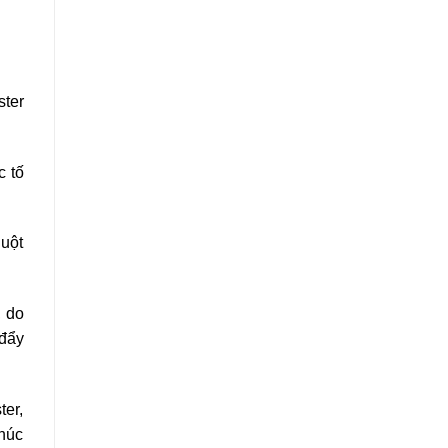
ster
c tố
huột
, do
 đẩy
ter,
thúc