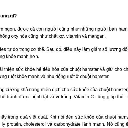
dụng gì?
, thơm ngon, được cả con người cũng như những người bạn ham
t chống oxy hóa cũng như chất xơ, vitamin và mangan.
les tự do trong cơ thể. Sau đó, điều này làm giảm số lượng độ
húng khỏe mạnh hơn.
cải thiện sức khỏe hệ tiêu hóa của chuột hamster và giữ cho c
ờng ruột khỏe mạnh và nhu động ruột ở chuột hamster.
tăng cường khả năng miễn dịch cho sức khỏe của chuột hamster
ể tránh được bệnh tật và vi trùng. Vitamin C cũng giúp thúc
ấy trong quả việt quất. Khi nói đến sức khỏe của chuột hams
lý protein, cholesterol và carbohydrate lành mạnh. Nó cũng 