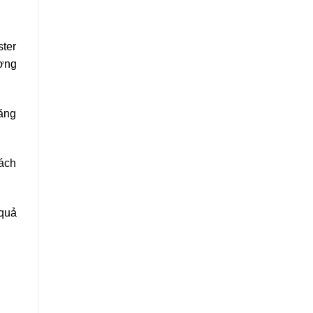
ster
ượng
răng
cách
 quả