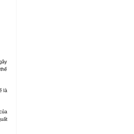
 gây
 thể
ể là
 của
quất