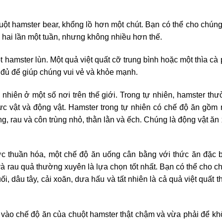
ột hamster bear, khổng lồ hơn một chút. Bạn có thể cho chún
c hai lần một tuần, nhưng không nhiều hơn thế.
t hamster lùn. Một quả việt quất cỡ trung bình hoặc một thìa cà
 đủ để giúp chúng vui vẻ và khỏe mạnh.
 nhiên ở một số nơi trên thế giới. Trong tự nhiên, hamster th
thực vật và động vật. Hamster trong tự nhiên có chế độ ăn gồm
ng, rau và côn trùng nhỏ, thằn lằn và ếch. Chúng là động vật ăn
c thuần hóa, một chế độ ăn uống cân bằng với thức ăn đặc b
và rau quả thường xuyên là lựa chọn tốt nhất. Bạn có thể cho c
ối, dâu tây, cải xoăn, dưa hấu và tất nhiên là cả quả việt quất t
 vào chế độ ăn của chuột hamster thật chậm và vừa phải để k