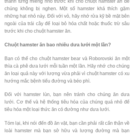
thành từng miếng nhỏ trước khi cho chuột hamster ăn để
chúng không bị nghẹn. Một số hamster khá thích gặm
những hạt nhỏ này. Đối với vỏ, hãy nhớ rửa kỹ bề mặt bên
ngoài của trái cây để loại bỏ hóa chất hoặc thuốc trừ sâu
trước khi cho chuột hamster ăn.
Chuột hamster ăn bao nhiêu dưa lưới một lần?
Bạn có thể cho chuột hamster bear và Roborovski ăn một
thìa cà phê dưa lưới mỗi tuần một lần. Hãy nhớ cho chúng
ăn loại quả này với lượng vừa phải vì chuột hamster có xu
hướng mắc bệnh tiểu đường và béo phì.
Đối với hamster lùn, bạn nên tránh cho chúng ăn dưa
lưới. Cơ thể và hệ thống tiêu hóa của chúng quá nhỏ để
tiêu hóa một loại thức ăn có đường như dưa lưới.
Tóm lại, khi nói đến đồ ăn vặt, bạn cần phải rất cẩn thận về
loài hamster mà bạn sở hữu và lượng đường mà bạn