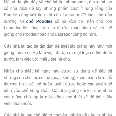
Một ví dụ gần đây về chó lai là Labradoodle, được lai tạo
có chủ đích để lấy những phẩm chất ít rụng lông của
Poddle cùng với tính khí của Labrador để làm chó dẫn
đường. Vì
chó Poodles
có ba kích cỡ, nên chó con
Labradoodle cũng có kích thước khác nhau và có thể
giống chó Poodle hoặc chó Labrador cùng họ hơn.
Các nhà lai tạo đã tận tâm để thiết lập giống này như một
giống thực sự. Họ làm việc để tạo ra một loại có thể đoán
trước, làm việc với nhiều thế hệ chó.
Nhãn chó thiết kế ngày nay được sử dụng để tiếp thị
những con chó lai, có thể (hoặc không) khỏe mạnh hơn, dễ
thương hơn, có thể huấn luyện được hoặc các tuyên bố
điền vào chỗ trống khác. Các trại giống đôi khi dán nhãn
các giống chó tạp là một giống chó thiết kế để thúc đẩy
việc nhận nuôi.
Các nhà lại tao chó giống chuyên nghiệp đã đầu tư nhiều