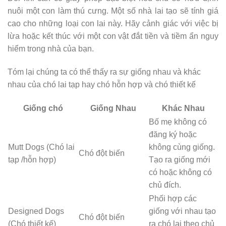
nuôi một con làm thú cưng. Một số nhà lai tạo sẽ tính giá
cao cho những loại con lai này. Hãy cảnh giác với việc bị
lừa hoặc kết thúc với một con vật đắt tiền và tiềm ẩn nguy
hiểm trong nhà của bạn.
Tóm lại chúng ta có thể thấy ra sự giống nhau và khác
nhau của chó lai tạp hay chó hỗn hợp và chó thiết kế
Giống chó
Giống Nhau
Khác Nhau
Bố mẹ không có
đăng ký hoặc
Mutt Dogs (Chó lai
không cùng giống.
Chó đột biến
tạp /hỗn hợp)
Tạo ra giống mới
có hoặc không có
chủ đích.
Phối hợp các
Designed Dogs
giống với nhau tạo
Chó đột biến
(Chó thiết kế)
ra chó lại theo chủ