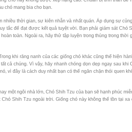
cầu chó mang bia cho bạn.
n nhiều thời gian, sự kiên nhẫn và nhất quán. Áp dụng sự củn
uy tắc để đạt được kết quả tuyệt vời. Bạn phải giám sát Chó 
oàn toàn. Ngoài ra, hãy thử tập luyện trong thùng trong thời 
Trong khi răng nanh của các giống chó khác cũng thể hiện hàn
tất cả chúng. Vì vậy, hãy nhanh chóng dọn dẹp ngay sau khi
nó, vì đây là cách duy nhất bạn có thể ngăn chặn thói quen k
hay một ngôi nhà lớn, Chó Shih Tzu của bạn sẽ hạnh phúc miễ
t Chó Shih Tzu ngoài trời. Giống chó này không thể tồn tại xa