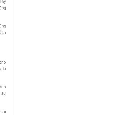
Tây
tặng
húng
cách
 chó
u là
ành
a sự
 chí