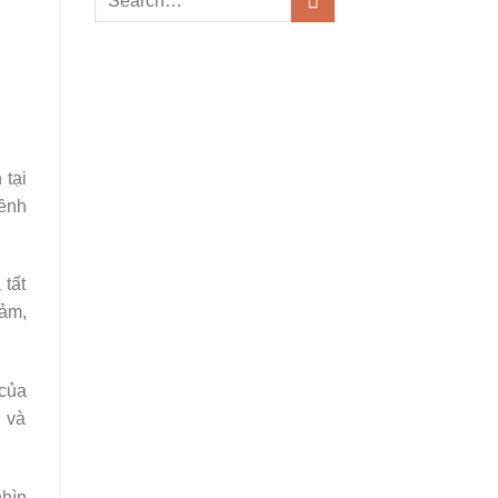
 tại
bềnh
 tất
cảm,
 của
g và
nhìn