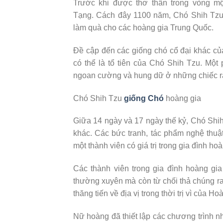
Trước khi được thơ thẩn trong vòng m
Tạng. Cách đây 1100 năm, Chó Shih Tzu,
làm quà cho các hoàng gia Trung Quốc.
Đề cập đến các giống chó cổ đại khác c
có thể là tổ tiên của Chó Shih Tzu. Một 
ngoan cường và hung dữ ở những chiếc r
Chó Shih Tzu
giống Chó
hoàng gia
Giữa 14 ngày và 17 ngày thế kỷ, Chó Sh
khác. Các bức tranh, tác phẩm nghệ thuậ
một thành viên có giá trị trong gia đình hoà
Các thành viên trong gia đình hoàng g
thường xuyên mà còn từ chối thả chúng ra 
thăng tiến về địa vị trong thời trị vì của H
Nữ hoàng đã thiết lập các chương trình n