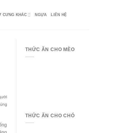
Ứ CƯNG KHÁC
NGỰA
LIÊN HỆ
THỨC ĂN CHO MÈO
gười
húng
THỨC ĂN CHO CHÓ
uống
căng