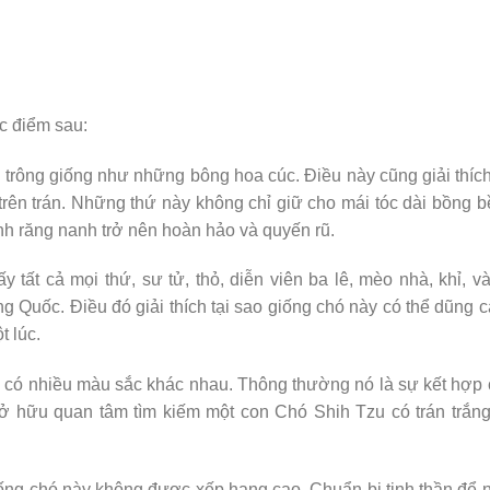
c điểm sau:
 trông giống như những bông hoa cúc. Điều này cũng giải thích
rên trán. Những thứ này không chỉ giữ cho mái tóc dài bồng 
nh răng nanh trở nên hoàn hảo và quyến rũ.
 tất cả mọi thứ, sư tử, thỏ, diễn viên ba lê, mèo nhà, khỉ, và
g Quốc. Điều đó giải thích tại sao giống chó này có thể dũng 
 lúc.
u có nhiều màu sắc khác nhau. Thông thường nó là sự kết hợp
ở hữu quan tâm tìm kiếm một con Chó Shih Tzu có trán trắn
giống chó này không được xếp hạng cao. Chuẩn bị tinh thần để 