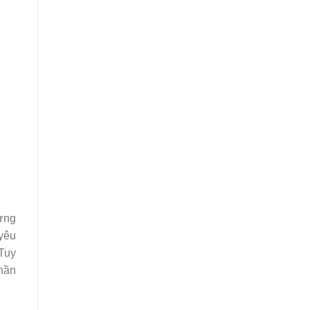
đừng
 yêu
 Tuy
thần