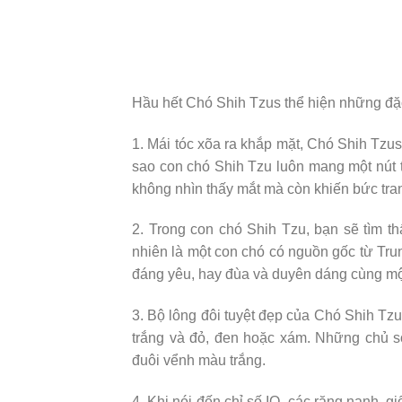
Hầu hết Chó Shih Tzus thể hiện những đặ
1. Mái tóc xõa ra khắp mặt, Chó Shih Tzus
sao con chó Shih Tzu luôn mang một nút t
không nhìn thấy mắt mà còn khiến bức tra
2. Trong con chó Shih Tzu, bạn sẽ tìm thấy
nhiên là một con chó có nguồn gốc từ Trun
đáng yêu, hay đùa và duyên dáng cùng một
3. Bộ lông đôi tuyệt đẹp của Chó Shih Tz
trắng và đỏ, đen hoặc xám. Những chủ s
đuôi vểnh màu trắng.
4. Khi nói đến chỉ số IQ, các răng nanh, 