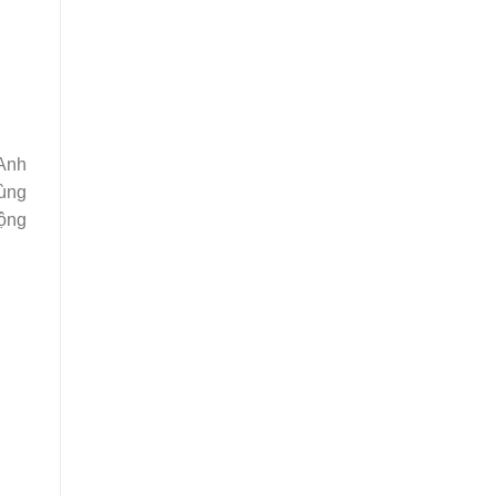
 Anh
cùng
rộng