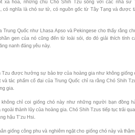
ột xa hoa, những chú Chó Shih Tzu sống với các nhà sư 
 có nghĩa là chó sư tử, có nguồn gốc từ Tây Tạng và được 
ủa Trung Quốc như Lhasa Apso và Pekingese cho thấy rằng c
phần gen của nó cũng đến từ loài sói, do đó giải thích tính 
ăng nanh đáng yêu này.
ih Tzu được hưởng sự bảo trợ của hoàng gia như không giống
t và tác phẩm cổ đại của Trung Quốc chỉ ra rằng Chó Shih Tz
ng gia.
ia không chỉ coi giống chó này như những người bạn đồng h
ngoài thành lũy của hoàng gia. Chó Shih Tzus tiếp tục trải qu
oàng hậu T’zu Hsi.
hân giống công phu và nghiêm ngặt cho giống chó này và thậm