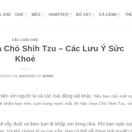
G CHỦ
CHÓ
MÈO
HAMSTER
BÒ SÁT
CÁ CẢNH
TH
CÁC LOẠI CHÓ
a Chó Shih Tzu – Các Lưu Ý Sức
Khoẻ
OSTED ON
10/02/2021
BY
ADMIN
thiện với người lạ và các loài động vật khác.
Nếu bạn cần một n
hể khiến bạn mỉm cười trong nước mắt, thì hãy
chọn
Chó Shih Tzu
.
c
 sẽ vẫy đuôi và theo bạn đi khắp nơi trong nhà. Khi bạn ngồi x
bạn. Và khi chúng tỏ ra cục cằn, bạn có thể dễ dàng giải quyết 