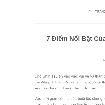
Skip
to
TRAN
content
7 Điểm Nổi Bật Củ
P
Chó Shih Tzu tin vào việc vui vẻ và thân 
bạn đồng hành trọn đời và tận tụy, người có t
sẽ vui vẻ chào đón bạn khi bạn đi làm về.
Vào thời gian còn lại của buổi tối, chúng
trước tivi, chúng sẽ cuộn tròn trong lòng 