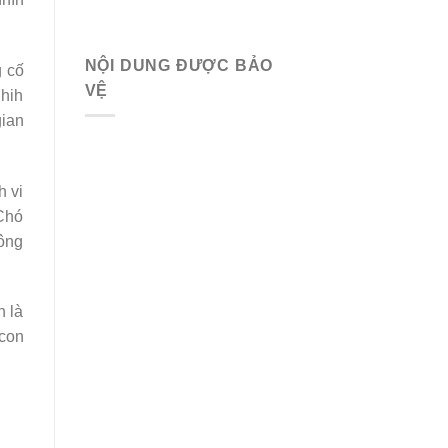
NỘI DUNG ĐƯỢC BẢO
g cố
VỆ
Shih
gian
h vi
 Chó
hông
n là
 con