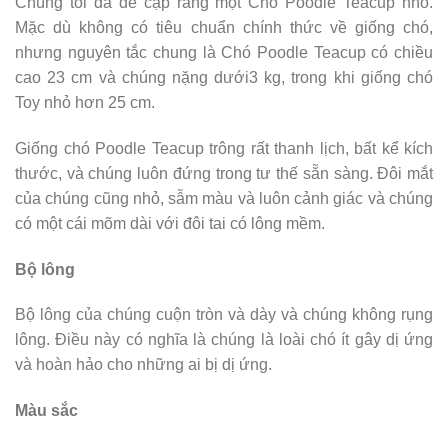
Chúng tôi đã đề cập rằng một Chó Poodle Teacup nhỏ.
Mặc dù không có tiêu chuẩn chính thức về giống chó,
nhưng nguyên tắc chung là Chó Poodle Teacup có chiều
cao 23 cm và chúng nặng dưới3 kg, trong khi giống chó
Toy nhỏ hơn 25 cm.
Giống chó Poodle Teacup trông rất thanh lịch, bất kể kích
thước, và chúng luôn đứng trong tư thế sẵn sàng. Đôi mắt
của chúng cũng nhỏ, sẫm màu và luôn cảnh giác và chúng
có một cái mõm dài với đôi tai có lông mềm.
Bộ lông
Bộ lông của chúng cuộn tròn và dày và chúng không rụng
lông. Điều này có nghĩa là chúng là loài chó ít gây dị ứng
và hoàn hảo cho những ai bị dị ứng.
Màu sắc