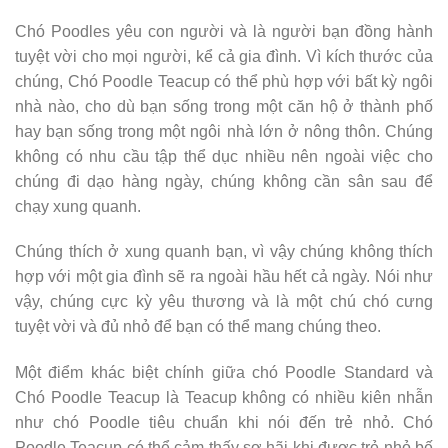
Chó Poodles yêu con người và là người bạn đồng hành
tuyệt vời cho mọi người, kể cả gia đình. Vì kích thước của
chúng, Chó Poodle Teacup có thể phù hợp với bất kỳ ngôi
nhà nào, cho dù bạn sống trong một căn hộ ở thành phố
hay bạn sống trong một ngôi nhà lớn ở nông thôn. Chúng
không có nhu cầu tập thể dục nhiều nên ngoài việc cho
chúng đi dạo hàng ngày, chúng không cần sân sau để
chạy xung quanh.
Chúng thích ở xung quanh bạn, vì vậy chúng không thích
hợp với một gia đình sẽ ra ngoài hầu hết cả ngày. Nói như
vậy, chúng cực kỳ yêu thương và là một chú chó cưng
tuyệt vời và đủ nhỏ để bạn có thể mang chúng theo.
Một điểm khác biệt chính giữa chó Poodle Standard và
Chó Poodle Teacup là Teacup không có nhiều kiên nhẫn
như chó Poodle tiêu chuẩn khi nói đến trẻ nhỏ. Chó
Poodle Teacup có thể cảm thấy sợ hãi khi được trẻ nhỏ bế