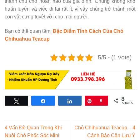
thành chú chó hoàn hảo của gia đình. Chúng không khó
huấn luyện và việc đi lại rất ít, vì vậy chúng trở thành một
con vật cưng tuyệt vời cho mọi người.
Bạn có thể quan tâm:
Đặc Điểm Tính Cách Của Chó
Chihuahua Teacup
5/5 - (1 vote)
8
Tweet
Share
Share
Pin
8
SHARES
4 Vấn Đề Quan Trọng Khi
Chó Chihuahua Teacup – 4
Nuôi Chó Phốc Sóc Mini
Cảnh Báo Cần Lưu Ý