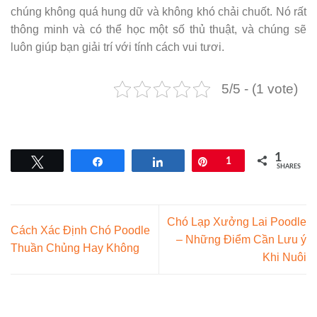
chúng không quá hung dữ và không khó chải chuốt. Nó rất
thông minh và có thể học một số thủ thuật, và chúng sẽ
luôn giúp bạn giải trí với tính cách vui tươi.
5/5 - (1 vote)
1
Tweet
Share
Share
Pin
1
SHARES
Chó Lạp Xưởng Lai Poodle
Cách Xác Định Chó Poodle
– Những Điểm Cần Lưu ý
Thuần Chủng Hay Không
Khi Nuôi