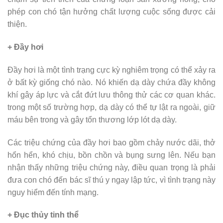
phép con chó tận hưởng chất lượng cuộc sống được cải
thiện.
+ Đầy hơi
Đầy hơi là một tình trạng cực kỳ nghiêm trọng có thể xảy ra
ở bất kỳ giống chó nào. Nó khiến dạ dày chứa đầy không
khí gây áp lực và cắt đứt lưu thông thử các cơ quan khác.
trong một số trường hợp, dạ dày có thể tự lật ra ngoài, giữ
máu bên trong và gây tổn thương lớp lót dạ dày.
Các triệu chứng của đầy hơi bao gồm chảy nước dãi, thở
hổn hển, khó chịu, bồn chồn và bụng sưng lên. Nếu bạn
nhận thấy những triệu chứng này, điều quan trọng là phải
đưa con chó đến bác sĩ thú y ngay lập tức, vì tình trạng này
nguy hiểm đến tính mạng.
+ Đục thủy tinh thể