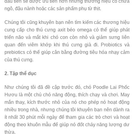
đầu tiên sẽ được ưu tiên hơn những thương hiệu có chứa
ngô, đậu nành hoặc các sản phẩm phụ từ thịt.
Chúng tôi cũng khuyên bạn nên tìm kiếm các thương hiệu
cung cấp cho thú cưng axit béo omega có thể giúp phát
triển não và mắt khi chó con còn nhỏ và giảm sưng liên
quan đến viêm khớp khi thú cưng già đi. Probiotics và
prebiotics có thể giúp cân bằng đường tiêu hóa nhạy cảm
của thú cưng.
2. Tập thể dục
Như chúng tôi đã đề cập trước đó, chó Poodle Lai Phốc
Hươu là một chú chó năng động, thích chạy và chơi. May
mắn thay, kích thước nhỏ của nó cho phép nó hoạt động
nhiều trong nhà, nhưng chúng tôi khuyên bạn nên dành ra
ít nhất 30 phút mỗi ngày để tham gia các trò chơi và hoạt
động theo khuôn mẫu để giúp nó đốt cháy năng lượng dư
thừa.