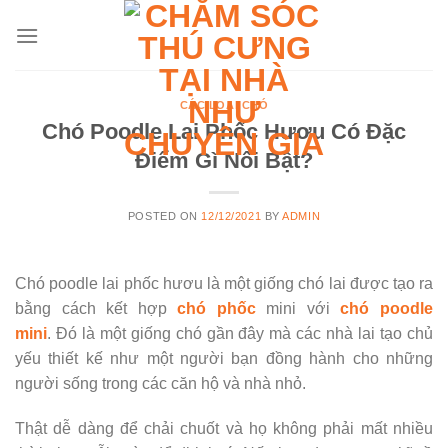
Skip
to
content
CÁC LOẠI CHÓ
Chó Poodle Lai Phốc Hươu Có Đặc
Điểm Gì Nổi Bật?
POSTED ON
12/12/2021
BY
ADMIN
Chó poodle lai phốc hươu là một giống chó lai được tạo ra
bằng cách kết hợp
chó phốc
mini với
chó poodle
mini
. Đó là một giống chó gần đây mà các nhà lai tạo chủ
yếu thiết kế như một người bạn đồng hành cho những
người sống trong các căn hộ và nhà nhỏ.
Thật dễ dàng để chải chuốt và họ không phải mất nhiều