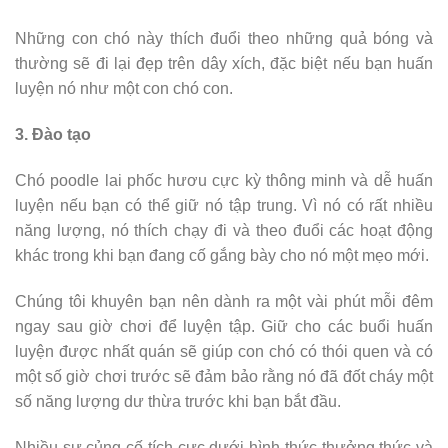
Những con chó này thích đuổi theo những quả bóng và
thường sẽ đi lại đẹp trên dây xích, đặc biệt nếu bạn huấn
luyện nó như một con chó con.
3. Đào tạo
Chó poodle lai phốc hươu cực kỳ thông minh và dễ huấn
luyện nếu bạn có thể giữ nó tập trung. Vì nó có rất nhiều
năng lượng, nó thích chạy đi và theo đuổi các hoạt động
khác trong khi bạn đang cố gắng bày cho nó một mẹo mới.
Chúng tôi khuyên bạn nên dành ra một vài phút mỗi đêm
ngay sau giờ chơi để luyện tập. Giữ cho các buổi huấn
luyện được nhất quán sẽ giúp con chó có thói quen và có
một số giờ chơi trước sẽ đảm bảo rằng nó đã đốt cháy một
số năng lượng dư thừa trước khi bạn bắt đầu.
Nhiều sự củng cố tích cực dưới hình thức thưởng thức và