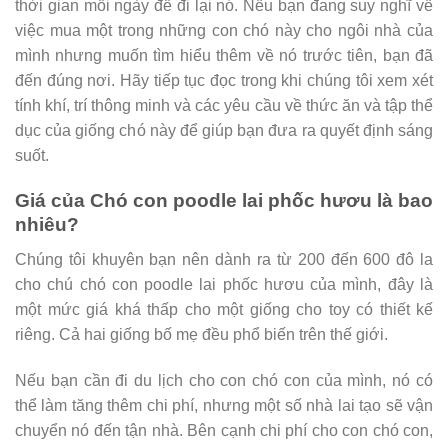
thời gian mỗi ngày để đi lại nó. Nếu bạn đang suy nghĩ về
việc mua một trong những con chó này cho ngôi nhà của
mình nhưng muốn tìm hiểu thêm về nó trước tiên, bạn đã
đến đúng nơi. Hãy tiếp tục đọc trong khi chúng tôi xem xét
tính khí, trí thông minh và các yêu cầu về thức ăn và tập thể
dục của giống chó này để giúp bạn đưa ra quyết định sáng
suốt.
Giá của Chó con poodle lai phốc hươu là bao
nhiêu?
Chúng tôi khuyên bạn nên dành ra từ 200 đến 600 đô la
cho chú chó con poodle lai phốc hươu của mình, đây là
một mức giá khá thấp cho một giống cho toy có thiết kế
riêng. Cả hai giống bố mẹ đều phổ biến trên thế giới.
Nếu bạn cần đi du lịch cho con chó con của mình, nó có
thể làm tăng thêm chi phí, nhưng một số nhà lai tạo sẽ vận
chuyển nó đến tận nhà. Bên cạnh chi phí cho con chó con,