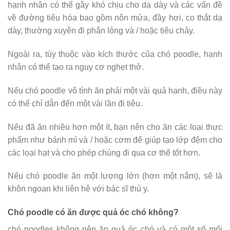
hạnh nhân có thể gây khó chịu cho dạ dày và các vấn đề
về đường tiêu hóa bao gồm nôn mửa, đầy hơi, co thắt dạ
dày, thường xuyên đi phân lỏng và / hoặc tiêu chảy.
Ngoài ra, tùy thuộc vào kích thước của chó poodle, hạnh
nhân có thể tạo ra nguy cơ nghẹt thở.
Nếu chó poodle vô tình ăn phải một vài quả hạnh, điều này
có thể chỉ dẫn đến một vài lần đi tiêu.
Nếu đã ăn nhiều hơn một ít, bạn nên cho ăn các loại thực
phẩm như bánh mì và / hoặc cơm để giúp tạo lớp đệm cho
các loại hạt và cho phép chúng đi qua cơ thể tốt hơn.
Nếu chó poodle ăn một lượng lớn (hơn một nắm), sẽ là
khôn ngoan khi liên hệ với bác sĩ thú y.
Chó poodle có ăn được quả óc chó không?
chó poodles không nên ăn quả óc chó và có một số mối