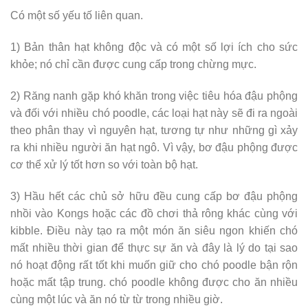
Có một số yếu tố liên quan.
1) Bản thân hạt không độc và có một số lợi ích cho sức
khỏe; nó chỉ cần được cung cấp trong chừng mực.
2) Răng nanh gặp khó khăn trong việc tiêu hóa đậu phộng
và đối với nhiều chó poodle, các loại hạt này sẽ đi ra ngoài
theo phân thay vì nguyên hạt, tương tự như những gì xảy
ra khi nhiều người ăn hạt ngô. Vì vậy, bơ đậu phộng được
cơ thể xử lý tốt hơn so với toàn bộ hạt.
3) Hầu hết các chủ sở hữu đều cung cấp bơ đậu phộng
nhồi vào Kongs hoặc các đồ chơi thả rông khác cùng với
kibble. Điều này tạo ra một món ăn siêu ngon khiến chó
mất nhiều thời gian để thực sự ăn và đây là lý do tại sao
nó hoạt động rất tốt khi muốn giữ cho chó poodle bận rộn
hoặc mất tập trung. chó poodle không được cho ăn nhiều
cùng một lúc và ăn nó từ từ trong nhiều giờ.