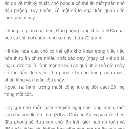
do đó về mặt kỹ thuật, chó poodle có thể ăn một phần nhỏ
đậu phộng. Tuy nhiên, có một số lo ngại liên quan đến
thực phẩm này.
Chúng rất giàu chất béo; Đậu phộng rang khô có 50% chất
béo và chỉ một chén trong số này chứa 72 gram.
Hệ tiêu hóa của chó có thể gặp khó khăn trong việc tiêu
hóa thức ăn chứa nhiều chất béo này (ngay cả khi đó là
loại được coi là ‘lành mạnh’) nếu ăn quá nhiều và điều này
có thể dẫn đến việc chó poodle bị đau bụng, nôn mửa,
phân lỏng và / hoặc tiêu chảy.
Ngoài ra, hàm lượng muối cũng tương đối cao; 26 mg
trong mỗi cốc.
Hãy ghi nhớ mức natri khuyến nghị cho răng nanh, một
con chó poodle đồ chơi (8 lbs.) Chỉ cần 24 mg và một chén
đậu phộng sẽ đưa con chó lên trên giới hạn an toàn và