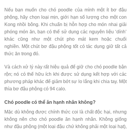
Nếu bạn muốn cho chó poodle của mình một ít bơ đậu
phộng, hãy chọn loại mịn, giới hạn số lượng cho một con
Kong nhồi bông. Khi chuẩn bị hỗn hợp cho món nhai giải
phóng món ăn, bạn có thể sử dụng các nguyên liệu ‘dính’
khác cũng như một chút pho mát kem hoặc chuối
nghiền. Một chút bơ đậu phộng tốt có tác dụng giữ tất cả
thức ăn trong đó.
Và cách xử lý này rất hiệu quả để giữ cho chó poodle bận
rộn; nó có thể hữu ích khi được sử dụng kết hợp với các
phương pháp khác để giảm bớt sự lo lắng khi chia tay. Một
thìa bơ đậu phộng có 94 calo.
Chó poodle có thể ăn hạnh nhân không?
Mặc dù không được chính thức coi là chất độc hại, nhưng
không nên cho chó poodle ăn hạnh nhân. Không giống
như đậu phộng (một loại đậu chứ không phải một loại hạt),