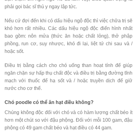
phải gọi bác sĩ thú y ngay lập tức.
Nếu cứ đợi đến khi có dấu hiệu ngộ độc thì việc chữa trị sẽ
khó hơn rất nhiều. Các dấu hiệu ngộ độc điển hình nhất
bao gồm: nôn mửa (thức ăn hoặc chất lỏng), thở phập
phồng, run cơ, suy nhược, khó đi lại, liệt tứ chi sau và /
hoặc sốt.
Điều trị bằng cách cho chó uống than hoạt tính để giúp
ngăn chặn sự hấp thụ chất độc và điều trị bằng đường tĩnh
mạch với thuốc để hạ sốt và / hoặc truyền dịch để giữ
nước cho cơ thể.
Chó poodle có thể ăn hạt điều không?
Chúng không độc đối với chó và có hàm lượng chất béo ít
hơn một chút so với đậu phộng. Đối với mỗi 100 gam, đậu
phộng có 49 gam chất béo và hạt điều có 44 gam.