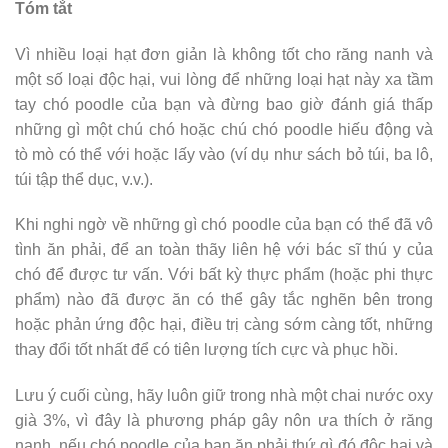
Tóm tắt
Vì nhiều loại hạt đơn giản là không tốt cho răng nanh và
một số loại độc hại, vui lòng để những loại hạt này xa tầm
tay chó poodle của bạn và đừng bao giờ đánh giá thấp
những gì một chú chó hoặc chú chó poodle hiếu động và
tò mò có thể với hoặc lấy vào (ví dụ như sách bỏ túi, ba lô,
túi tập thể dục, v.v.).
Khi nghi ngờ về những gì chó poodle của bạn có thể đã vô
tình ăn phải, để an toàn thãy liên hệ với bác sĩ thú y của
chó để được tư vấn. Với bất kỳ thực phẩm (hoặc phi thực
phẩm) nào đã được ăn có thể gây tắc nghẽn bên trong
hoặc phản ứng độc hại, điều trị càng sớm càng tốt, những
thay đổi tốt nhất để có tiên lượng tích cực và phục hồi.
Lưu ý cuối cùng, hãy luôn giữ trong nhà một chai nước oxy
già 3%, vì đây là phương pháp gây nôn ưa thích ở răng
nanh, nếu chó poodle của bạn ăn phải thứ gì đó độc hại và