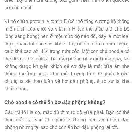
điều này thậm chí không bao gồm natri mà nó ăn qua các
bữa ăn chính.
Vì nó chứa protein, vitamin E (có thể tăng cường hệ thống
miễn dịch của chó) và vitamin H (có thể giúp giữ cho bộ
lông sáng bóng) nên ở một mức độ nào đó, đây là một loại
thực phẩm tốt cho sức khỏe. Tuy nhiên, nó có hàm lượng
calo khá cao với 414 trong nửa cốc. Một con chó poodle có
thể được cho một vài hạt đậu phộng như một món quà; Nó
không được khuyến khích để có đây là một bữa ăn nhẹ
thông thường hoặc cho một lượng lớn. Ở phía trước,
chúng ta sẽ thảo luận về bơ đậu phộng, thực sự là khá
khác nhau.
Chó poodle có thể ăn bơ đậu phộng không?
Câu trả lời là có, mặc dù ở mức độ vừa phải. Bạn có thể
thắc mắc tại sao chó poodle không nên ăn nhiều đậu
phộng nhưng tại sao chó con ăn bơ đậu phộng lại tốt.