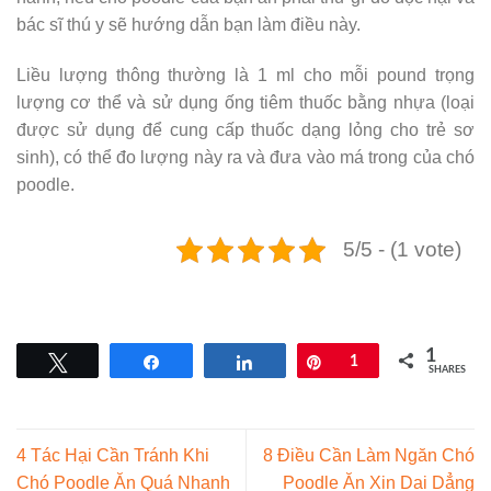
bác sĩ thú y sẽ hướng dẫn bạn làm điều này.
Liều lượng thông thường là 1 ml cho mỗi pound trọng
lượng cơ thể và sử dụng ống tiêm thuốc bằng nhựa (loại
được sử dụng để cung cấp thuốc dạng lỏng cho trẻ sơ
sinh), có thể đo lượng này ra và đưa vào má trong của chó
poodle.
5/5 - (1 vote)
1
Tweet
Share
Share
Pin
1
SHARES
4 Tác Hại Cần Tránh Khi
8 Điều Cần Làm Ngăn Chó
Chó Poodle Ăn Quá Nhanh
Poodle Ăn Xin Dai Dẳng