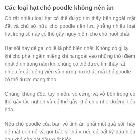
Các loại hạt chó poodle không nên ăn
Có rất nhiều loại hạt có thể được tìm thấy bên ngoài mặt
đất và chủ sở hữu chó poodle nên lưu ý rằng nhiều loại
hạt trong số này có thể gây nguy hiểm cho chó nuốt phải
Hạt sồi hay dẻ gai có lẽ là phổ biến nhất. Không có gì lạ
khi chó phải ngậm miệng khi ra ngoài vào những thời điểm
nhất định trong năm khi chúng có thể được tìm thấy rất
nhiều ở các công viên và những nơi khác mà chó poodle
có thể được mang theo.
Chúng không độc, tuy nhiên, vỏ cứng và vỏ bên trong có
thể gây tắc nghẽn và có thể gây khó chịu nhẹ đường tiêu
hóa.
Nếu chó poodle của bạn vô tình ăn phải một quả sồi, hãy
để mắt đến nó và gọi bác sĩ thú y nếu có bất kỳ dấu hiệu
đau khổ nào bắt đầu xuất hiện.