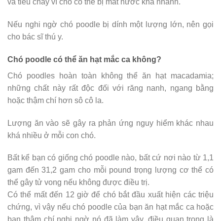
và tiêu chảy vì chó có thể bị mất nước khá nhanh.
Nếu nghi ngờ chó poodle bị dính một lượng lớn, nên gọi
cho bác sĩ thú y.
Chó poodle có thể ăn hạt mắc ca không?
Chó poodles hoàn toàn không thể ăn hạt macadamia;
những chất này rất độc đối với răng nanh, ngang bằng
hoặc thậm chí hơn sô cô la.
Lượng ăn vào sẽ gây ra phản ứng nguy hiểm khác nhau
khá nhiều ở mỗi con chó.
Bất kể bạn có giống chó poodle nào, bất cứ nơi nào từ 1,1
gam đến 31,2 gam cho mỗi pound trọng lượng cơ thể có
thể gây tử vong nếu không được điều trị.
Có thể mất đến 12 giờ để chó bắt đầu xuất hiện các triệu
chứng, vì vậy nếu chó poodle của bạn ăn hạt mắc ca hoặc
bạn thậm chí nghi ngờ nó đã làm vậy, điều quan trọng là