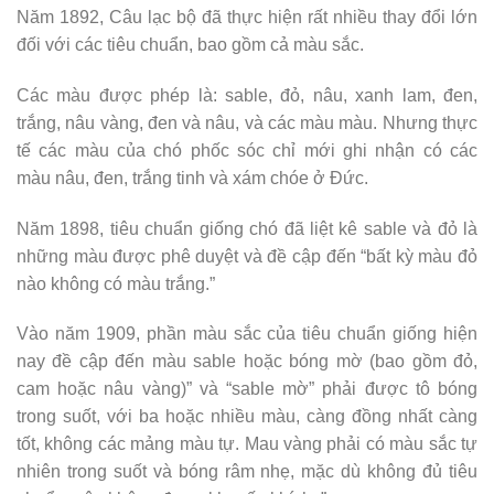
Năm 1892, Câu lạc bộ đã thực hiện rất nhiều thay đổi lớn
đối với các tiêu chuẩn, bao gồm cả màu sắc.
Các màu được phép là: sable, đỏ, nâu, xanh lam, đen,
trắng, nâu vàng, đen và nâu, và các màu màu. Nhưng thực
tế các màu của chó phốc sóc chỉ mới ghi nhận có các
màu nâu, đen, trắng tinh và xám chóe ở Đức.
Năm 1898, tiêu chuẩn giống chó đã liệt kê sable và đỏ là
những màu được phê duyệt và đề cập đến “bất kỳ màu đỏ
nào không có màu trắng.”
Vào năm 1909, phần màu sắc của tiêu chuẩn giống hiện
nay đề cập đến màu sable hoặc bóng mờ (bao gồm đỏ,
cam hoặc nâu vàng)” và “sable mờ” phải được tô bóng
trong suốt, với ba hoặc nhiều màu, càng đồng nhất càng
tốt, không các mảng màu tự. Mau vàng phải có màu sắc tự
nhiên trong suốt và bóng râm nhẹ, mặc dù không đủ tiêu