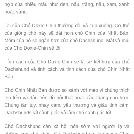
hợp của nhiều màu như đen, nâu, trắng, nâu, xám, xanh
hoặc vàng.
Tai của Chó Doxie-Chin thường dài và cụp xuống. Cơ thể
của giống chó này sẽ dài hơn chó Chin của Nhật Bản.
Mõm của nó sẽ ngắn hơn của chó Dachshund. Mắt và mũi
của Chó Doxie-Chin sẽ tối.
Tính cách của Chó Doxie-Chin sẽ là sự kết hợp của chó
Dachshund và tính cách và tính cách của chó Chin Nhật
Bản.
Chó Chin Nhật Bản được so sánh với mèo vì chúng thích
leo trèo và đậu trên đồ nội thất hoặc cầu thang cao hơn.
Chúng tận tụy, nhạy cảm, yêu thương và giàu tình cảm.
Dachshunds rất cảnh giác và làm chó canh gác tốt.
Chó Dachshund cần xã hội hóa sớm với người lạ và
những con chó khác. Cả Dachshund và Japanese Chin