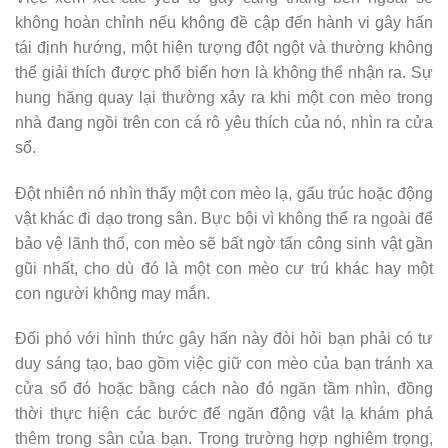
không hoàn chỉnh nếu không đề cập đến hành vi gây hấn
tái định hướng, một hiện tượng đột ngột và thường không
thể giải thích được phổ biến hơn là không thể nhận ra. Sự
hung hăng quay lại thường xảy ra khi một con mèo trong
nhà đang ngồi trên con cá rô yêu thích của nó, nhìn ra cửa
sổ.
Đột nhiên nó nhìn thấy một con mèo lạ, gấu trúc hoặc động
vật khác đi dạo trong sân. Bực bội vì không thể ra ngoài để
bảo vệ lãnh thổ, con mèo sẽ bất ngờ tấn công sinh vật gần
gũi nhất, cho dù đó là một con mèo cư trú khác hay một
con người không may mắn.
Đối phó với hình thức gây hấn này đòi hỏi bạn phải có tư
duy sáng tạo, bao gồm việc giữ con mèo của bạn tránh xa
cửa sổ đó hoặc bằng cách nào đó ngăn tầm nhìn, đồng
thời thực hiện các bước để ngăn động vật lạ khám phá
thêm trong sân của bạn. Trong trường hợp nghiêm trọng,