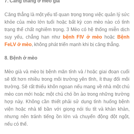
7. Căng thẳng ở mèo già
Căng thẳng là một yếu tố quan trọng trong việc quản lý sức
khỏe của mèo lớn tuổi hoặc bất kỳ con mèo nào có tình
trạng thể chất nghiêm trọng. 3 Mèo có hệ thống miễn dịch
suy yếu, chẳng hạn như
bệnh FIV ở mèo
hoặc
Bệnh
FeLV ở mèo
, không phát triển mạnh khi bị căng thẳng.
8. Bệnh ở mèo
Mèo già và mèo bị bệnh mãn tính và / hoặc giai đoạn cuối
sẽ tốt hơn nhiều trong môi trường yên tĩnh, ít thay đổi môi
trường. Sẽ rất thiếu khôn ngoan nếu mang về nhà một chú
mèo con mới hoặc một chú chó ồn ào trong những trường
hợp này. Không cần thiết phải sử dụng tình huống bệnh
viện hoặc nhà tế bần với giọng nói tíu tít và khàn khàn,
nhưng nên tránh tiếng ồn lớn và chuyển động đột ngột,
nếu có thể.