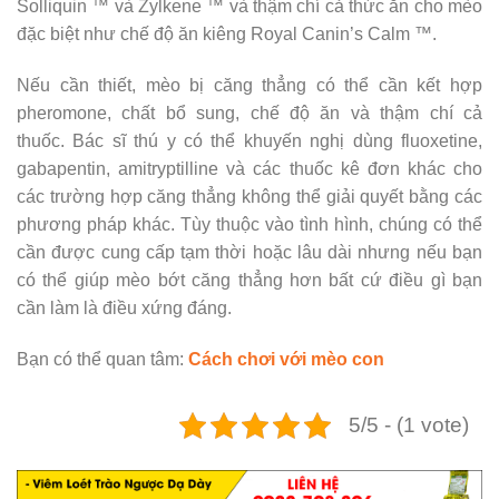
Solliquin ™ và Zylkene ™ và thậm chí cả thức ăn cho mèo
đặc biệt như chế độ ăn kiêng Royal Canin’s Calm ™.
Nếu cần thiết, mèo bị căng thẳng có thể cần kết hợp
pheromone, chất bổ sung, chế độ ăn và thậm chí cả
thuốc. Bác sĩ thú y có thể khuyến nghị dùng fluoxetine,
gabapentin, amitryptilline và các thuốc kê đơn khác cho
các trường hợp căng thẳng không thể giải quyết bằng các
phương pháp khác. Tùy thuộc vào tình hình, chúng có thể
cần được cung cấp tạm thời hoặc lâu dài nhưng nếu bạn
có thể giúp mèo bớt căng thẳng hơn bất cứ điều gì bạn
cần làm là điều xứng đáng.
Bạn có thể quan tâm:
Cách chơi với mèo con
5/5 - (1 vote)