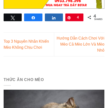
4
Tweet
Share
Share
Pin
4
SHARES
Hướng Dẫn Cách Chơi Với
Top 3 Nguyên Nhân Khiến
Mèo Cả Mèo Lớn Và Mèo
Mèo Không Chịu Chơi
Nhỏ
THỨC ĂN CHO MÈO