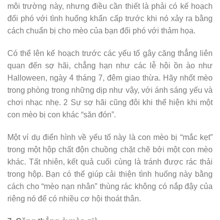
môi trường này, nhưng điều cần thiết là phải có kế hoạch
đối phó với tình huống khẩn cấp trước khi nó xảy ra bằng
cách chuẩn bị cho mèo của bạn đối phó với thảm họa.
Có thể lên kế hoạch trước các yếu tố gây căng thẳng liên
quan đến sợ hãi, chẳng hạn như các lễ hội ồn ào như
Halloween, ngày 4 tháng 7, đêm giao thừa. Hãy nhốt mèo
trong phòng trong những dịp như vậy, với ánh sáng yếu và
chơi nhạc nhẹ. 2 Sự sợ hãi cũng đôi khi thể hiện khi một
con mèo bị con khác “săn đón”.
Một ví dụ điển hình về yếu tố này là con mèo bị “mắc kẹt”
trong một hộp chất độn chuồng chặt chẽ bởi một con mèo
khác. Tất nhiên, kết quả cuối cùng là tránh được rác thải
trong hộp. Bạn có thể giúp cải thiện tình huống này bằng
cách cho “mèo nạn nhân” thùng rác không có nắp đậy của
riêng nó để có nhiều cơ hội thoát thân.