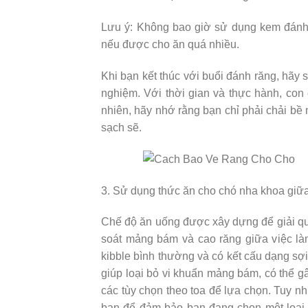
Lưu ý: Không bao giờ sử dụng kem đánh 
nếu được cho ăn quá nhiều.
Khi bạn kết thúc với buổi đánh răng, hãy
nghiệm. Với thời gian và thực hành, con
nhiên, hãy nhớ rằng bạn chỉ phải chải bề
sạch sẽ.
3. Sử dụng thức ăn cho chó nha khoa giữa
Chế độ ăn uống được xây dựng để giải quy
soát mảng bám và cao răng giữa việc l
kibble bình thường và có kết cấu dạng s
giúp loại bỏ vi khuẩn mảng bám, có thể g
các tùy chọn theo toa để lựa chọn. Tuy nhi
bạn để đảm bảo bạn đang chọn một loại 