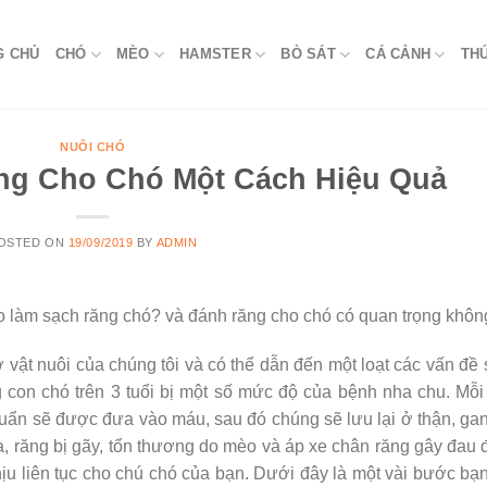
G CHỦ
CHÓ
MÈO
HAMSTER
BÒ SÁT
CÁ CẢNH
TH
NUÔI CHÓ
ng Cho Chó Một Cách Hiệu Quả
OSTED ON
19/09/2019
BY
ADMIN
o làm sạch răng chó? và đánh răng cho chó có quan trọng khôn
 vật nuôi của chúng tôi và có thể dẫn đến một loạt các vấn đề
con chó trên 3 tuổi bị một số mức độ của bệnh nha chu. Mỗi
uẩn sẽ được đưa vào máu, sau đó chúng sẽ lưu lại ở thận, ga
ra, răng bị gãy, tổn thương do mèo và áp xe chân răng gây đau
hịu liên tục cho chú chó của bạn. Dưới đây là một vài bước bạ