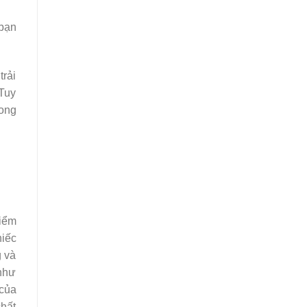
 bạn
trải
 Tuy
rong
kiểm
iếc
g và
 như
 của
chất