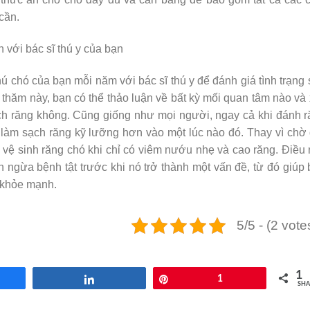
cần.
 với bác sĩ thú y của bạn
ú chó của bạn mỗi năm với bác sĩ thú y để đánh giá tình trạng
 thăm này, bạn có thể thảo luận về bất kỳ mối quan tâm nào và
ch răng không. Cũng giống như mọi người, ngay cả khi đánh 
 làm sạch răng kỹ lưỡng hơn vào một lúc nào đó. Thay vì chờ
ện vệ sinh răng chó khi chỉ có viêm nướu nhẹ và cao răng. Điều
n ngừa bệnh tật trước khi nó trở thành một vấn đề, từ đó giúp
n khỏe mạnh.
5/5 - (2 vote
1
re
Share
Pin
1
SHA