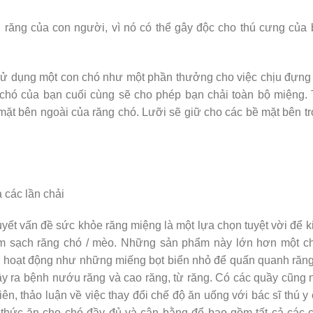
răng của con người, vì nó có thể gây độc cho thú cưng của
 sử dụng một con chó như một phần thưởng cho việc chịu đựng 
 chó của bạn cuối cùng sẽ cho phép bạn chải toàn bộ miệng.
 mặt bên ngoài của răng chó. Lưỡi sẽ giữ cho các bề mặt bên t
 các lần chải
ết vấn đề sức khỏe răng miệng là một lựa chọn tuyệt vời để 
àm sạch răng chó / mèo. Những sản phẩm này lớn hơn một ch
ợi hoạt động như những miếng bọt biển nhỏ để quấn quanh răn
ây ra bệnh nướu răng và cao răng, từ răng. Có các quầy cũng
ên, thảo luận về việc thay đổi chế độ ăn uống với bác sĩ thú y
thức ăn cho chó đầy đủ và cân bằng để bao gồm tất cả các 