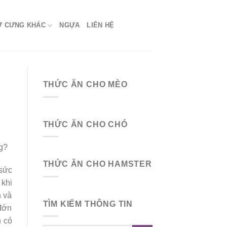
Ứ CƯNG KHÁC
NGỰA
LIÊN HỆ
THỨC ĂN CHO MÈO
THỨC ĂN CHO CHÓ
g?
THỨC ĂN CHO HAMSTER
 sức
 khi
n và
TÌM KIẾM THÔNG TIN
 đớn
n có