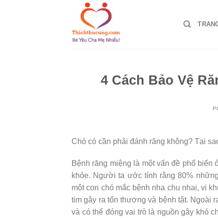
Skip
to
TRAN
content
4 Cách Bảo Vệ Ră
P
Chó có cần phải đánh răng không? Tại sa
Bệnh răng miệng là một vấn đề phổ biến ở
khỏe. Người ta ước tính rằng 80% những 
một con chó mắc bệnh nha chu nhai, vi kh
tim gây ra tổn thương và bệnh tật. Ngoài 
và có thể đóng vai trò là nguồn gây khó c