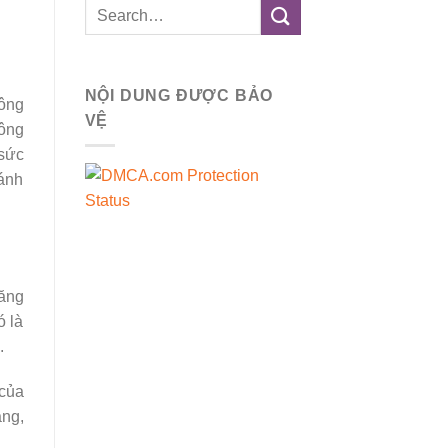
NỘI DUNG ĐƯỢC BẢO
hông
VỆ
hông
 sức
đánh
răng
ó là
.
 của
ăng,