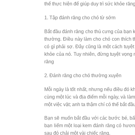
thể thực hiện để giúp duy trì sức khỏe ră
1. Tập đánh răng cho chó từ sớm
Bắt đầu đánh răng cho thú cưng của bạn k
thường. Điều này làm cho chó con thích 
có gì phải sợ. Đây cũng là một cách tuyệt
khỏe của nó. Tuy nhiên, đừng tuyệt vọng 
răng
2. Đánh răng cho chó thường xuyên
Mỗi ngày là tốt nhất, nhưng nếu điều đó k
cùng một lúc và địa điểm mỗi ngày, và làm
một việc vặt; anh ta thậm chí có thể bắt đ
Bạn sẽ muốn bắt đầu với các bước bé, bất
bạn liếm một loại kem đánh răng có hương
sau đó chải một vài chiếc răng.