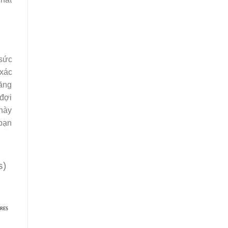
 sức
 xác
răng
 đợi
 này
 bạn
s)
RES