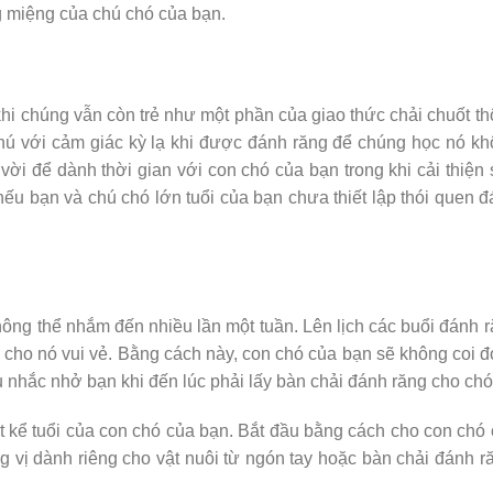
ng miệng của chú chó của bạn.
hi chúng vẫn còn trẻ như một phần của giao thức chải chuốt t
thú với cảm giác kỳ lạ khi được đánh răng để chúng học nó k
 vời để dành thời gian với con chó của bạn trong khi cải thiện
nếu bạn và chú chó lớn tuổi của bạn chưa thiết lập thói quen 
hông thể nhắm đến nhiều lần một tuần. Lên lịch các buổi đánh 
 cho nó vui vẻ. Bằng cách này, con chó của bạn sẽ không coi đ
ầu nhắc nhở bạn khi đến lúc phải lấy bàn chải đánh răng cho chó
 kể tuổi của con chó của bạn. Bắt đầu bằng cách cho con chó
 vị dành riêng cho vật nuôi từ ngón tay hoặc bàn chải đánh r