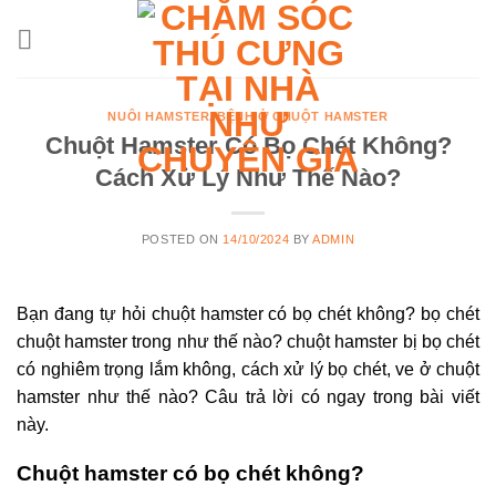
Skip
to
content
NUÔI HAMSTER
,
BỆNH Ở CHUỘT HAMSTER
Chuột Hamster Có Bọ Chét Không?
Cách Xử Lý Như Thế Nào?
POSTED ON
14/10/2024
BY
ADMIN
Bạn đang tự hỏi chuột hamster có bọ chét không? bọ chét
chuột hamster trong như thế nào? chuột hamster bị bọ chét
có nghiêm trọng lắm không, cách xử lý bọ chét, ve ở chuột
hamster như thế nào? Câu trả lời có ngay trong bài viết
này.
Chuột hamster có bọ chét không?