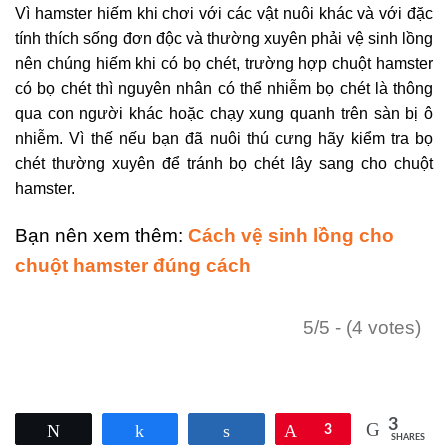
Vì hamster hiếm khi chơi với các vật nuôi khác và với đặc
tính thích sống đơn độc và thường xuyên phải vệ sinh lồng
nên chúng hiếm khi có bọ chét, trường hợp chuột hamster
có bọ chét thì nguyên nhân có thể nhiễm bọ chét là thông
qua con người khác hoặc chạy xung quanh trên sàn bị ô
nhiễm. Vì thế nếu bạn đã nuôi thú cưng hãy kiểm tra bọ
chét thường xuyên để tránh bọ chét lây sang cho chuột
hamster.
Bạn nên xem thêm:
Cách vệ sinh lồng cho
chuột hamster đúng cách
5/5 - (4 votes)
3
Tweet
Share
Share
Pin
3
SHARES