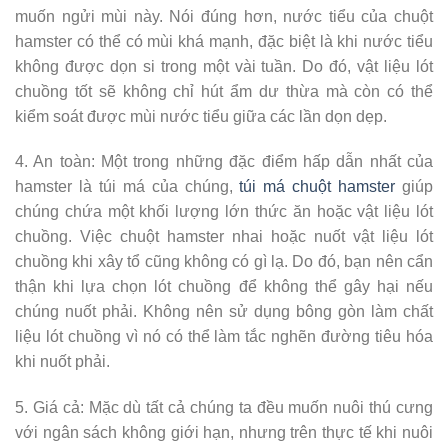
muốn ngửi mùi này. Nói đúng hơn, nước tiểu của chuột
hamster có thể có mùi khá mạnh, đặc biệt là khi nước tiểu
không được dọn si trong một vài tuần. Do đó, vật liệu lót
chuồng tốt sẽ không chỉ hút ẩm dư thừa mà còn có thể
kiểm soát được mùi nước tiểu giữa các lần dọn dẹp.
4. An toàn: Một trong những đặc điểm hấp dẫn nhất của
hamster là túi má của chúng,
túi má chuột hamster
giúp
chúng chứa một khối lượng lớn thức ăn hoặc vật liệu lót
chuồng. Việc chuột hamster nhai hoặc nuốt vật liệu lót
chuồng khi xây tổ cũng không có gì lạ. Do đó, bạn nên cẩn
thận khi lựa chọn lót chuồng để không thể gây hại nếu
chúng nuốt phải. Không nên sử dụng bông gòn làm chất
liệu lót chuồng vì nó có thể làm tắc nghẽn đường tiêu hóa
khi nuốt phải.
5. Giá cả: Mặc dù tất cả chúng ta đều muốn nuôi thú cưng
với ngân sách không giới hạn, nhưng trên thực tế khi nuôi