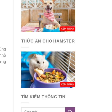
THỨC ĂN CHO HAMSTER
cũng
 nhỏ
hưng
TÌM KIẾM THÔNG TIN