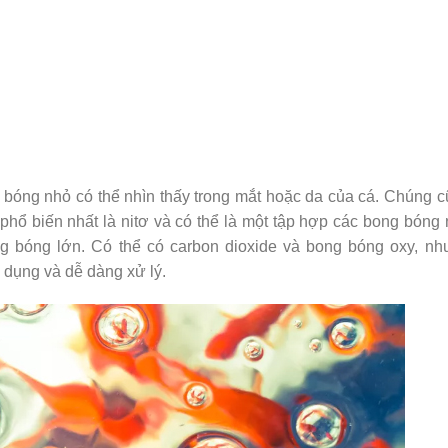
 bóng nhỏ có thể nhìn thấy trong mắt hoặc da của cá. Chúng 
 phổ biến nhất là nitơ và có thể là một tập hợp các bong bóng
ng bóng lớn. Có thể có carbon dioxide và bong bóng oxy, n
dụng và dễ dàng xử lý.