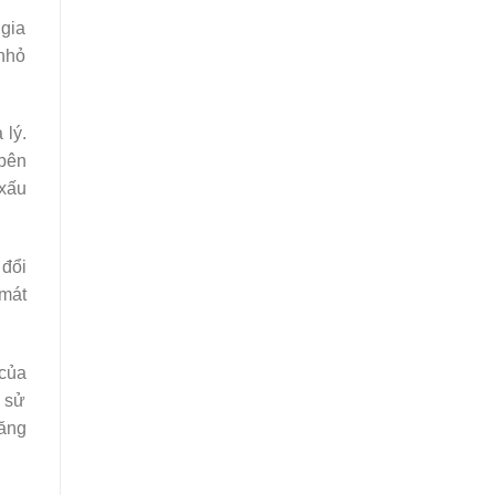
 gia
 nhỏ
 lý.
 bên
 xấu
 đổi
 mát
 của
n sử
căng