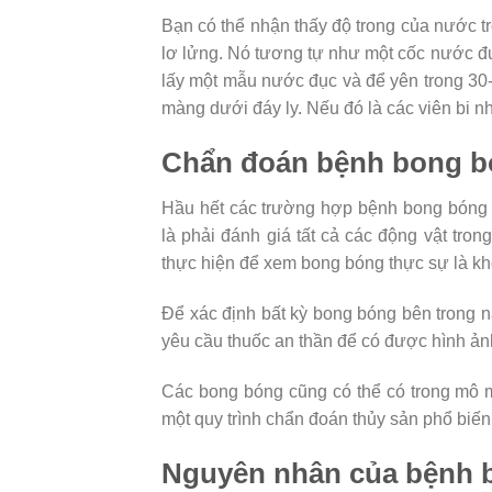
Bạn có thể nhận thấy độ trong của nước trở
lơ lửng. Nó tương tự như một cốc nước đượ
lấy một mẫu nước đục và để yên trong 30-
màng dưới đáy ly. Nếu đó là các viên bi nh
Chẩn đoán bệnh bong b
Hầu hết các trường hợp bệnh bong bóng 
là phải đánh giá tất cả các động vật tro
thực hiện để xem bong bóng thực sự là khô
Để xác định bất kỳ bong bóng bên trong n
yêu cầu thuốc an thần để có được hình ản
Các bong bóng cũng có thể có trong mô m
một quy trình chẩn đoán thủy sản phổ biến
Nguyên nhân của bệnh 