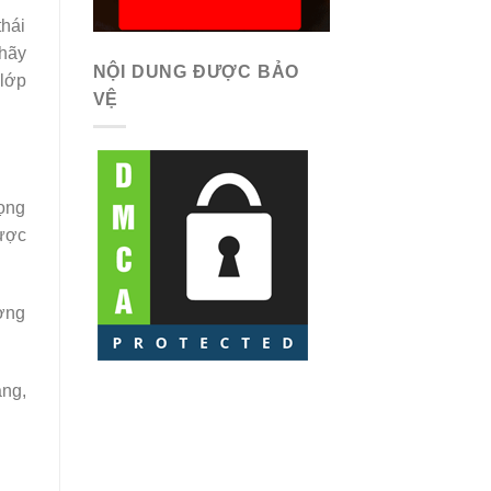
thái
 hãy
NỘI DUNG ĐƯỢC BẢO
 lớp
VỆ
rọng
được
ường
ang,