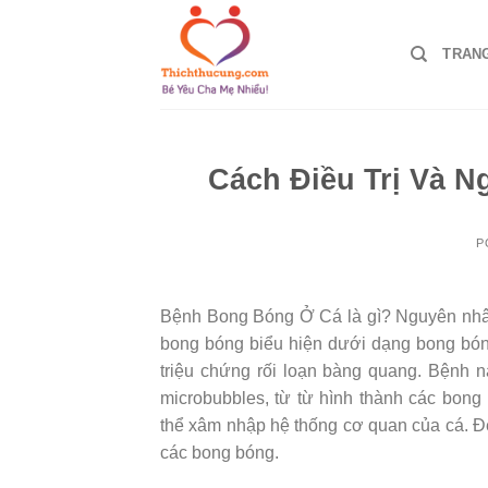
Skip
to
TRAN
content
Cách Điều Trị Và 
P
Bệnh Bong Bóng Ở Cá là gì? Nguyên nhân 
bong bóng biểu hiện dưới dạng bong bón
triệu chứng rối loạn bàng quang. Bệnh 
microbubbles, từ từ hình thành các bong
thể xâm nhập hệ thống cơ quan của cá. Để
các bong bóng.