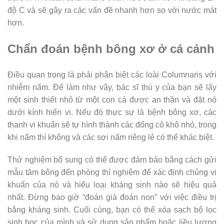
độ C và sẽ gây ra các vấn đề nhanh hơn so với nước mát
hơn.
Chẩn đoán bệnh bông xơ ở cá cảnh
Điều quan trọng là phải phân biệt các loài Columnaris với
nhiễm nấm. Để làm như vậy, bác sĩ thú y của bạn sẽ lấy
một sinh thiết nhỏ từ một con cá được an thần và đặt nó
dưới kính hiển vi. Nếu đó thực sự là bệnh bông xơ, các
thanh vi khuẩn sẽ tự hình thành các đống cỏ khô nhỏ, trong
khi nấm thì không và các sợi nấm riêng lẻ có thể khác biệt.
Thử nghiệm bổ sung có thể được đảm bảo bằng cách gửi
mẫu tăm bông đến phòng thí nghiệm để xác định chủng vi
khuẩn của nó và hiểu loại kháng sinh nào sẽ hiệu quả
nhất. Đừng bao giờ “đoán già đoán non” với việc điều trị
bằng kháng sinh. Cuối cùng, bạn có thể xóa sạch bộ lọc
sinh học của mình và sử dụng sản phẩm hoặc liều lượng