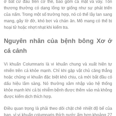
ở bất cứ đâu trên cơ thể, bao gồm cả mặt và vây. Tổn
thương thường có dạng lông tơ giống như sự phát triển
của nấm. Trong một số trường hợp, nó có thể lây lan sang
mang, gây lờ đờ, khó bơi và chán ăn. Mô mang có thể bị
hoại tử hoặc nhợt nhạt khi kiểm tra.
Nguyên nhân của bệnh bông Xơ ở
cá cảnh
Vi khuẩn Columnaris là vi khuẩn chung và xuất hiện tự
nhiên trên cá khỏe mạnh. Chỉ khi gặp vật chủ căng thẳng
hoặc chủng vi khuẩn đặc biệt khó chịu, cá mới bắt đầu có
dấu hiệu lâm sàng. Nó thường xâm nhập vào hệ thống
khỏe mạnh khi cá bị nhiễm bệnh được thêm vào mà không
được kiểm dịch thích hợp.
Điều quan trọng là phải theo dõi chặt chẽ nhiệt độ bể của
bạn, vì vi khuẩn columnaris thích nước ấm hơn khoảng 27