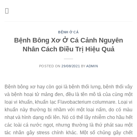
Skip
to
content
BỆNH Ở CÁ
Bệnh Bông Xơ Ở Cá Cảnh Nguyên
Nhân Cách Điều Trị Hiệu Quả
POSTED ON
29/08/2021
BY
ADMIN
Bệnh bông xơ hay còn gọi là bệnh thối lưng, bệnh thối vây
và bệnh hoại tử mảng đen, đều là tên mô tả của cùng một
loại vi khuẩn, khuẩn lạc Flavobacterium columnare. Loại vi
khuẩn này thường bị nhầm với một loại nấm, do có màu
nhạt và hình dạng nổi lên. Nó có thể lây nhiễm cho hầu hết
các loài cá nước ngọt, nhưng thường là thứ phát sau một
tác nhân gây stress chính khác. Một số chủng gây chết