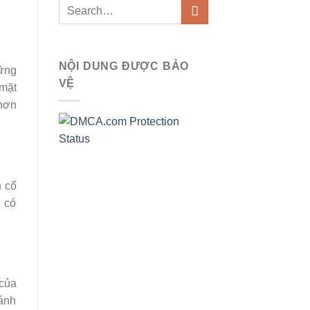
NỘI DUNG ĐƯỢC BẢO
hững
VỆ
 mặt
 hơn
n cố
u có
của
bánh