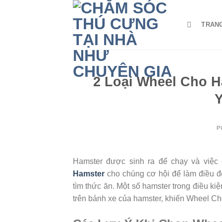
Skip
to
TRAN
content
2 Loại Wheel Cho H
Y
P
Hamster được sinh ra để chạy và việ
Hamster
cho chúng cơ hội để làm điều đ
tìm thức ăn. Một số hamster trong điều k
trên bánh xe của hamster, khiến Wheel Cho