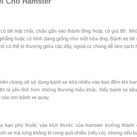
l Cho Hamster
t có bề mặt chắc chắn gắn vào thành lồng hoặc có giá đỡ. N
 phẳng hoặc có hình dạng giống như một nửa ống. Bánh xe bề
nhỏ có thể bị thương giữa các dây, ngoài ra chúng dễ làm sạch
 nên chúng sẽ sử dụng bánh xe khá nhiều vào ban đêm khi bạ
thị là yên tĩnh hơn những thương hiệu khác. Nếu bánh xe kê
ật vào nơi bánh xe quay.
a bạn phụ thuộc vào kích thước của hamster trưởng thành 
ánh xe mà lưng không bị cong quá nhiều (nếu có), nhưng nếu 