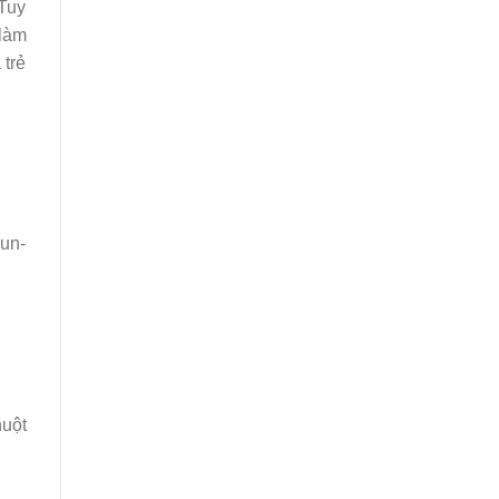
Tuy
làm
 trẻ
Fun-
huột