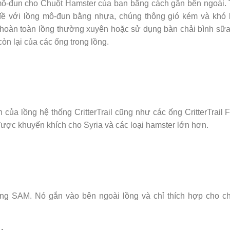
ô-đun cho Chuột Hamster của bạn bằng cách gắn bên ngoài. 
đề với lồng mô-đun bằng nhựa, chúng thông gió kém và khó 
 hoàn toàn lồng thường xuyên hoặc sử dụng bàn chải bình sữa
n lại của các ống trong lồng.
của lồng hệ thống CritterTrail cũng như các ống CritterTrail 
được khuyến khích cho Syria và các loại hamster lớn hơn.
ồng SAM. Nó gắn vào bên ngoài lồng và chỉ thích hợp cho c