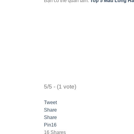
Bạn có thể quan tâm:
Top 5 Mẫu Lồng Ha
5/5 - (1 vote)
Tweet
Share
Share
Pin
16
16
Shares