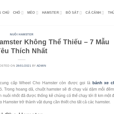
G CHỦ
CHÓ
MÈO
HAMSTER
BÒ SÁT
CÁ CẢNH
TH
NUÔI HAMSTER
amster Không Thể Thiếu – 7 Mẫu
êu Thích Nhất
OSTED ON
28/01/2021
BY
ADMIN
c cung cấp Wheel Cho Hamster còn được gọi là
bánh xe c
ó. Trong hoang dã, chuột hamster sẽ đi chạy vài dặm mỗi đê
iện nuôi nhốt đã được thống kê chúng có thể chạy tới 8 km một
 Hamster trở thành vật dụng cần thiết cho tất cả các hamster.