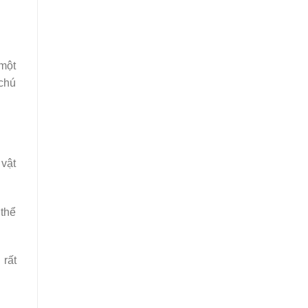
 một
 chú
 vật
 thể
 rất