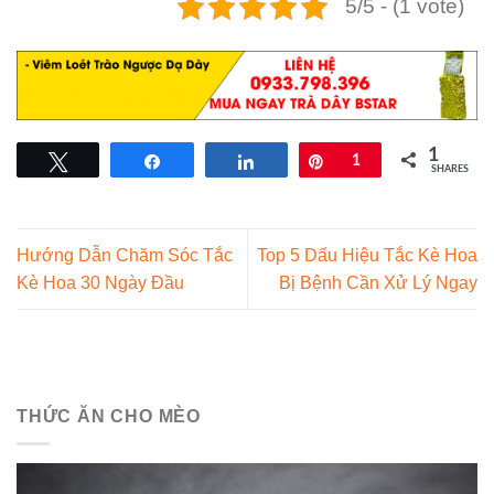
5/5 - (1 vote)
1
Tweet
Share
Share
Pin
1
SHARES
Hướng Dẫn Chăm Sóc Tắc
Top 5 Dấu Hiệu Tắc Kè Hoa
Kè Hoa 30 Ngày Đầu
Bị Bệnh Cần Xử Lý Ngay
THỨC ĂN CHO MÈO