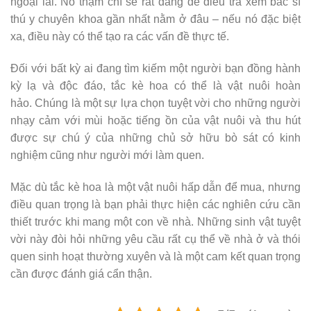
ngoại lai. Nó thậm chí sẽ rất đáng để điều tra xem bác sĩ
thú y chuyên khoa gần nhất nằm ở đâu – nếu nó đặc biệt
xa, điều này có thể tạo ra các vấn đề thực tế.
Đối với bất kỳ ai đang tìm kiếm một người bạn đồng hành
kỳ lạ và độc đáo, tắc kè hoa có thể là vật nuôi hoàn
hảo. Chúng là một sự lựa chọn tuyệt vời cho những người
nhạy cảm với mùi hoặc tiếng ồn của vật nuôi và thu hút
được sự chú ý của những chủ sở hữu bò sát có kinh
nghiệm cũng như người mới làm quen.
Mặc dù tắc kè hoa là một vật nuôi hấp dẫn để mua, nhưng
điều quan trọng là bạn phải thực hiện các nghiên cứu cần
thiết trước khi mang một con về nhà. Những sinh vật tuyệt
vời này đòi hỏi những yêu cầu rất cụ thể về nhà ở và thói
quen sinh hoạt thường xuyên và là một cam kết quan trọng
cần được đánh giá cẩn thận.