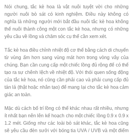
Nói chung, tắc kè hoa là vật nuôi tuyệt vời cho những
người nuôi bò sát có kinh nghiệm. Điều này không có
nghĩa là những người mới bắt đầu nuôi tắc kè hoa không
thể nuôi thành công một con tắc kè hoa, nhưng có những
yêu cầu về lồng và chăm sóc cụ thể cần xem xét.
Tắc kè hoa điều chỉnh nhiệt độ cơ thể bằng cách di chuyển
từ vùng ấm hơn sang vùng mát hơn trong vòng vây của
chúng. Bạn cần cung cấp một chiếc lồng đủ rộng để có thể
tạo ra sự chênh lệch về nhiệt độ. Với thói quen sống động
của tắc kè hoa, nó cũng cần phải cao và phải cung cấp đủ
tán lá (thật hoặc nhân tạo) để mang lại cho tắc kè hoa cảm
giác an toàn.
Mặc dù cách bố trí lồng có thể khác nhau rất nhiều, nhưng
ít nhất bạn nên lên kế hoạch cho một chiếc lồng 0.9 x 0.9 x
1.2 mét. Giống như các loài bò sát khác, tắc kè hoa cũng
sẽ yêu cầu đèn sưởi với bóng tia UVA / UVB và một điểm