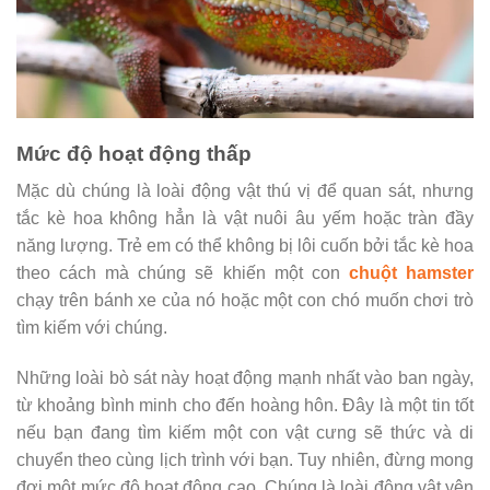
Mức độ hoạt động thấp
Mặc dù chúng là loài động vật thú vị để quan sát, nhưng
tắc kè hoa không hẳn là vật nuôi âu yếm hoặc tràn đầy
năng lượng. Trẻ em có thể không bị lôi cuốn bởi tắc kè hoa
theo cách mà chúng sẽ khiến một con
chuột hamster
chạy trên bánh xe của nó hoặc một con chó muốn chơi trò
tìm kiếm với chúng.
Những loài bò sát này hoạt động mạnh nhất vào ban ngày,
từ khoảng bình minh cho đến hoàng hôn. Đây là một tin tốt
nếu bạn đang tìm kiếm một con vật cưng sẽ thức và di
chuyển theo cùng lịch trình với bạn. Tuy nhiên, đừng mong
đợi một mức độ hoạt động cao. Chúng là loài động vật yên