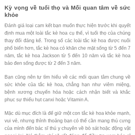
Kỳ vọng về tuổi thọ và Mối quan tâm về sức
khỏe
Đánh giá loại cam kết bạn muốn thực hiện trước khi quyết
định mua một loài tắc kè hoa cụ thể, vì tuổi thọ của chúng
thay đổi đáng kể. Trong số các loài tắc kè hoa được nuôi
phổ biến hơn, tắc kè hoa có khăn che mặt sống từ 5 đến 7
năm, tắc kè hoa Jackson từ 5 đến 10 năm và tắc kè hoa
báo đen sống được từ 2 đến 3 năm.
Bạn cũng nên tự tìm hiểu về các mối quan tâm chung về
sức khỏe của tắc kè hoa, chẳng hạn như viêm miệng,
bệnh xương chuyển hóa hoặc cách nhận biết và khắc
phục sự thiếu hụt canxi hoặc Vitamin A.
Mặc dù mục đích là để giữ một con tắc kè hoa khỏe mạnh,
vui vẻ, nhưng thỉnh thoảng bạn có thể cần mang thú cưng
của mình đến bác sĩ thú y chuyên về bò sát hoặc động vật