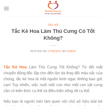
Skip
to
content
TẮC KÈ
Tắc Kè Hoa Làm Thú Cưng Có Tốt
Không?
POSTED ON
27/08/2021
BY
ADMIN
Tắc Kè Hoa
Làm Thú Cưng Tốt Không? Từ đôi mắt
chuyển động độc lập cho đến làn da thay đổi màu sắc của
chúng, tắc kè hoa là một nguồn kinh ngạc không bao giờ
cạn! Tuy nhiên, việc nuôi một con như một con vật cưng
cần có kiến ​​thức cụ thể và điều kiện sống rất cụ thể.
Nếu bạn là người mới làm quen với chủ sở hữu loài bò