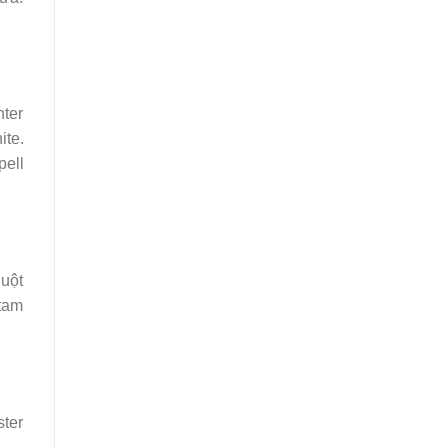
nter
ite.
pell
uột
 tam
ster