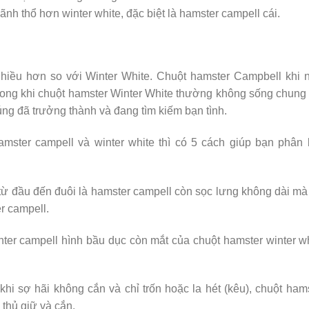
nh thổ hơn winter white, đặc biệt là hamster campell cái.
nhiều hơn so với Winter White. Chuột hamster Campbell khi 
rong khi chuột hamster Winter White thường không sống chung
úng đã trưởng thành và đang tìm kiếm bạn tình.
amster campell và winter white thì có 5 cách giúp bạn phân 
 từ đầu đến đuôi là hamster campell còn sọc lưng không dài mà
r campell.
nter campell hình bầu dục còn mắt của chuột hamster winter w
khi sợ hãi không cắn và chỉ trốn hoặc la hét (kêu), chuột ham
 thủ giữ và cắn.