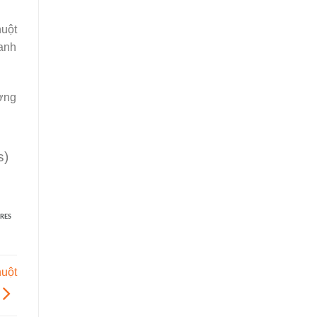
uột
ranh
ường
s)
RES
uột