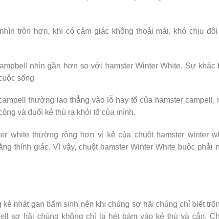
hìn tròn hơn, khi có cảm giác không thoải mái, khó chịu đôi
campbell nhìn gần hơn so với hamster Winter White. Sự khác 
 cuộc sống
campell thường lao thẳng vào lỗ hay tổ của hamster campell,
ông và đuổi kẻ thù ra khỏi tổ của mình.
ter white thường rộng hơn vì kẻ của chuột hamster winter w
ằng thính giác. Vì vậy, chuột hamster Winter White buộc phải 
 kẻ nhát gan bẩm sinh nên khi chúng sợ hãi chúng chỉ biết trố
pell sợ hãi chúng không chỉ la hét bám vào kẻ thù và cắn. C