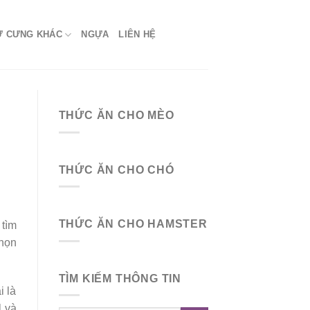
Ứ CƯNG KHÁC
NGỰA
LIÊN HỆ
THỨC ĂN CHO MÈO
THỨC ĂN CHO CHÓ
THỨC ĂN CHO HAMSTER
 tìm
chọn
TÌM KIẾM THÔNG TIN
i là
l và