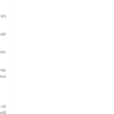
 khi
biệt
 nên
hite
nhìn
n và
huột