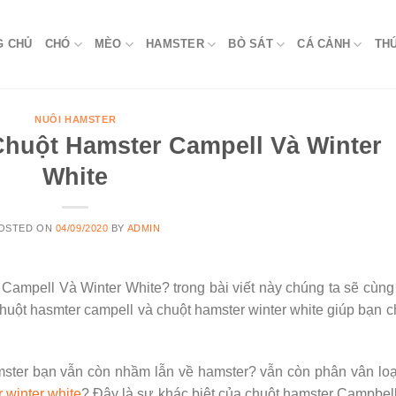
G CHỦ
CHÓ
MÈO
HAMSTER
BÒ SÁT
CÁ CẢNH
TH
NUÔI HAMSTER
Chuột Hamster Campell Và Winter
White
OSTED ON
04/09/2020
BY
ADMIN
ampell Và Winter White? trong bài viết này chúng ta sẽ cùng
uột hasmter campell và chuột hamster winter white giúp bạn 
ster bạn vẫn còn nhầm lẫn về hamster? vẫn còn phân vân loạ
 winter white
? Đây là sự khác biệt của chuột hamster Campbel