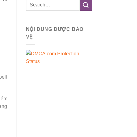
NỘI DUNG ĐƯỢC BẢO
VỆ
bell
điểm
sang