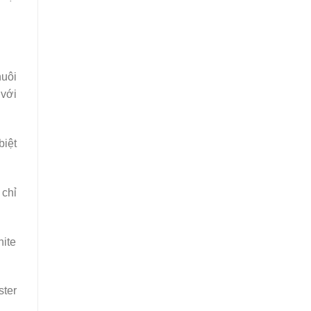
nuôi
 với
biệt
 chỉ
hite
ster