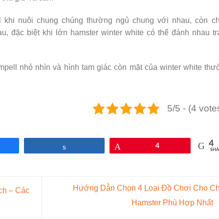
l khi nuôi chung chúng thường ngủ chung với nhau, còn ch
u, đặc biệt khi lớn hamster winter white có thể đánh nhau t
pell nhỏ nhìn và hình tam giác còn mặt của winter white th
5/5 - (4 vote
4
re
Share
Pin
4
SHA
Hướng Dẫn Chọn 4 Loại Đồ Chơi Cho Ch
ch – Các
Hamster Phù Hợp Nhất