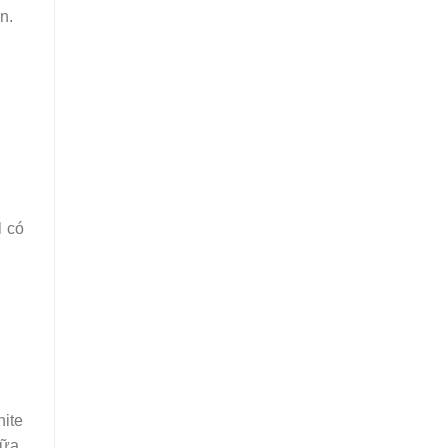
n.
l có
hite
iữa.