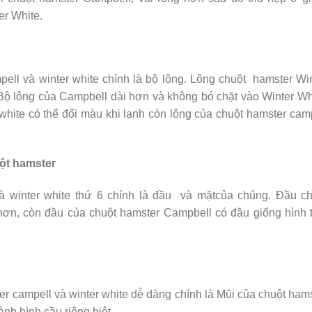
r White.
ell và winter white chính là bộ lông. Lông chuột hamster Wi
 Bộ lông của Campbell dài hơn và không bó chặt vào Winter Wh
 white có thể đổi màu khi lạnh còn lông của chuột hamster cam
uột hamster
à winter white thứ 6 chính là đầu và mặtcủa chúng. Đầu ch
hơn, còn đầu của chuột hamster Campbell có đầu giống hình
er campell và winter white dễ dàng chính là Mũi của chuột ham
nh hình cầu riêng biệt.