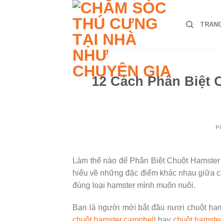
Skip
to
TRAN
content
12 Cách Phân Biệt 
P
Làm thế nào để Phân Biệt Chuột Hamster C
hiểu về những đặc điểm khác nhau giữa ch
đúng loại hamster mình muốn nuôi.
Bạn là người mới bắt đầu nươi chuột ham
chuột hamster campbell
hay
chuột hamster