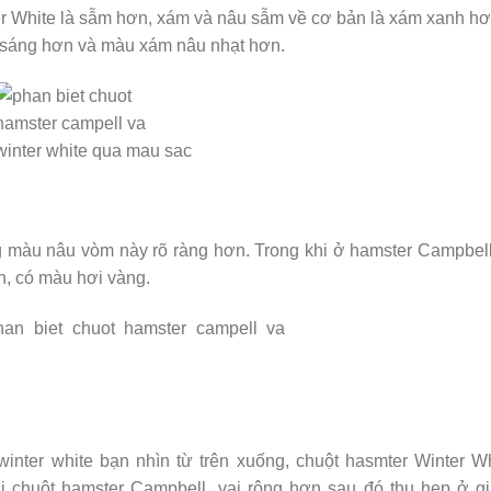
er White là sẫm hơn, xám và nâu sẫm về cơ bản là xám xanh hơ
 sáng hơn và màu xám nâu nhạt hơn.
g màu nâu vòm này rõ ràng hơn. Trong khi ở hamster Campbel
n, có màu hơi vàng.
winter white bạn nhìn từ trên xuống, chuột hasmter Winter W
hi chuột hamster Campbell, vai rộng hơn sau đó thu hẹp ở g