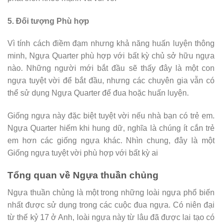
5. Đối tượng Phù hợp
Vì tính cách điềm đạm nhưng khả năng huấn luyện thông
minh, Ngựa Quarter phù hợp với bất kỳ chủ sở hữu ngựa
nào. Những người mới bắt đầu sẽ thấy đây là một con
ngựa tuyệt vời để bắt đầu, nhưng các chuyên gia vẫn có
thể sử dụng Ngựa Quarter để đua hoặc huấn luyện.
Giống ngựa này đặc biệt tuyệt vời nếu nhà bạn có trẻ em.
Ngựa Quarter hiếm khi hung dữ, nghĩa là chúng ít cắn trẻ
em hơn các giống ngựa khác. Nhìn chung, đây là một
Giống ngựa tuyệt vời phù hợp với bất kỳ ai
Tổng quan về Ngựa thuần chủng
Ngựa thuần chủng là một trong những loài ngựa phổ biến
nhất được sử dụng trong các cuộc đua ngựa. Có niên đại
từ thế kỷ 17 ở Anh, loài ngựa này từ lâu đã được lai tạo có