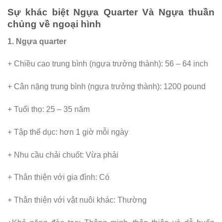
Sự khác biệt Ngựa Quarter Và Ngựa thuần
chủng về ngoại hình
1. Ngựa quarter
+ Chiều cao trung bình (ngựa trưởng thành): 56 – 64 inch
+ Cân nặng trung bình (ngựa trưởng thành): 1200 pound
+ Tuổi thọ: 25 – 35 năm
+ Tập thể dục: hơn 1 giờ mỗi ngày
+ Nhu cầu chải chuốt: Vừa phải
+ Thân thiện với gia đình: Có
+ Thân thiện với vật nuôi khác: Thường