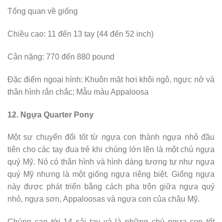
Tổng quan về giống
Chiều cao: 11 đến 13 tay (44 đến 52 inch)
Cân nặng: 770 đến 880 pound
Đặc điểm ngoại hình: Khuôn mặt hơi khôi ngô, ngực nở và
thân hình rắn chắc; Mẫu màu Appaloosa
12. Ngựa Quarter Pony
Một sự chuyển đổi tốt từ ngựa con thành ngựa nhỏ đầu
tiên cho các tay đua trẻ khi chúng lớn lên là một chú ngựa
quý Mỹ. Nó có thân hình và hình dáng tương tự như ngựa
quý Mỹ nhưng là một giống ngựa riêng biệt. Giống ngựa
này được phát triển bằng cách pha trộn giữa ngựa quý
nhỏ, ngựa sơn, Appaloosas và ngựa con của châu Mỹ.
Chúng cao tới 14 sải tay và là những chú ngựa con tốt