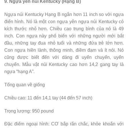
9. Ngựa yên núi Kentucky (Hạng B)
Ngựa núi Kentucky Hạng B ngắn hơn 11 inch so với ngựa
điển hình. Nó là một con ngựa yên ngựa núi Kentucky có
kích thước nhỏ hơn. Chiều cao trung bình của nó là 49
inch. Con ngựa này phổ biến với những người mới bắt
đầu, những tay đua nhỏ tuổi và những đứa trẻ lớn hơn.
Con ngựa hiền lành, thông minh, điềm đạm và ít nói. Nó
cũng được biết đến với dáng đi uyển chuyển, uyển
chuyển. Mẫu vật núi Kentucky cao hơn 14,2 gang tay là
ngựa “hạng A”.
Tổng quan về giống
Chiều cao: 11 đến 14,1 tay (44 đến 57 inch)
Trọng lượng: 950 pound
Đặc điểm ngoại hình: CƠ bắp rắn chắc, khỏe khoắn với