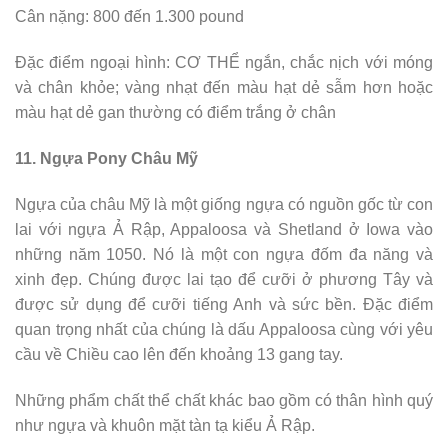
Cân nặng: 800 đến 1.300 pound
Đặc điểm ngoại hình: CƠ THỂ ngắn, chắc nịch với móng
và chân khỏe; vàng nhạt đến màu hạt dẻ sẫm hơn hoặc
màu hạt dẻ gan thường có điểm trắng ở chân
11. Ngựa Pony Châu Mỹ
Ngựa của châu Mỹ là một giống ngựa có nguồn gốc từ con
lai với ngựa Ả Rập, Appaloosa và Shetland ở Iowa vào
những năm 1050. Nó là một con ngựa đốm đa năng và
xinh đẹp. Chúng được lai tạo để cưỡi ở phương Tây và
được sử dụng để cưỡi tiếng Anh và sức bền. Đặc điểm
quan trọng nhất của chúng là dấu Appaloosa cùng với yêu
cầu về Chiều cao lên đến khoảng 13 gang tay.
Những phẩm chất thể chất khác bao gồm có thân hình quý
như ngựa và khuôn mặt tàn tạ kiểu Ả Rập.