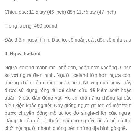
Chiều cao: 11,5 tay (46 inch) đến 11,75 tay (47 inch)
Trọng lượng: 460 pound
Đặc điểm ngoại hình: Đầu to; cổ ngắn; dài, dốc về phía sau
6. Ngựa Iceland
Ngựa Iceland mạnh mẽ, nhỏ gọn, ngắn hơn khoảng 3 inch
so với ngựa điển hình. Người Iceland lớn hơn ngựa con,
nhưng chân của chúng ngắn hơn. Những con ngựa này
được sử dụng rộng rãi để chăn cừu để kiểm soát hoặc
quản lý các đàn động vật. Họ có khả năng chống lại các
điều kiện khắc nghiệt. Đây giống ngựa gaited có một “tolt”
bước chuyển động mô tả tốc độ single-chân của ngựa.
Dáng đi của nó rất thoải mái cho người lái và nó có thể
chở một người nhanh chóng trên những địa hình gồ ghề.