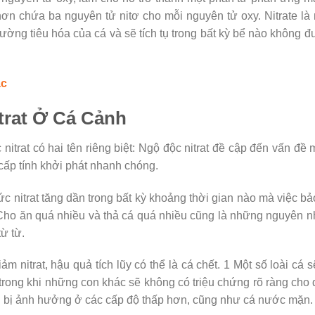
 hơn chứa ba nguyên tử nitơ cho mỗi nguyên tử oxy. Nitrate là
ờng tiêu hóa của cá và sẽ tích tụ trong bất kỳ bể nào không 
ac
itrat Ở Cá Cảnh
nitrat có hai tên riêng biệt: Ngộ độc nitrat đề cập đến vấn đề
ề cấp tính khởi phát nhanh chóng.
ức nitrat tăng dần trong bất kỳ khoảng thời gian nào mà việc bảo
Cho ăn quá nhiều và thả cá quá nhiều cũng là những nguyên 
ừ từ.
nitrat, hậu quả tích lũy có thể là cá chết. 1 Một số loài cá s
trong khi những con khác sẽ không có triệu chứng rõ ràng cho
on bị ảnh hưởng ở các cấp độ thấp hơn, cũng như cá nước mặn.