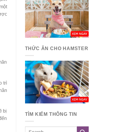
 một
được
THỨC ĂN CHO HAMSTER
 mãn
 trì
nhân
ẽ bị
TÌM KIẾM THÔNG TIN
 đến