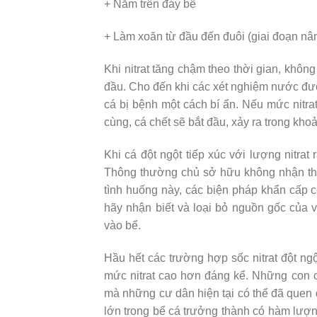
+ Nằm trên đáy bể
+ Làm xoăn từ đầu đến đuôi (giai đoạn nâ
Khi nitrat tăng chậm theo thời gian, không
đầu. Cho đến khi các xét nghiệm nước được
cá bị bệnh một cách bí ẩn. Nếu mức nitra
cùng, cá chết sẽ bắt đầu, xảy ra trong khoả
Khi cá đột ngột tiếp xúc với lượng nitrat
Thông thường chủ sở hữu không nhận thứ
tình huống này, các biện pháp khẩn cấp 
hãy nhận biết và loại bỏ nguồn gốc của
vào bể.
Hầu hết các trường hợp sốc nitrat đột ng
mức nitrat cao hơn đáng kể. Những con 
mà những cư dân hiện tại có thể đã quen d
lớn trong bể cá trưởng thành có hàm lượng 