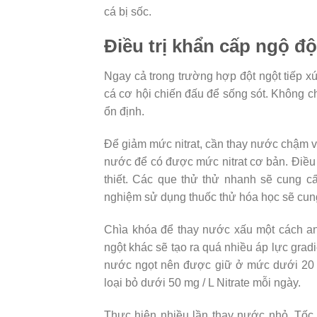
cá bị sốc.
Điều trị khẩn cấp ngộ độ
Ngay cả trong trường hợp đột ngột tiếp xúc
cá cơ hội chiến đấu để sống sót. Không ch
ổn định.
Để giảm mức nitrat, cần thay nước chậm v
nước để có được mức nitrat cơ bản. Điều 
thiết. Các que thử thử nhanh sẽ cung c
nghiệm sử dụng thuốc thử hóa học sẽ cung
Chìa khóa để thay nước xấu một cách an t
ngột khác sẽ tạo ra quá nhiều áp lực gradie
nước ngọt nên được giữ ở mức dưới 20 mg 
loại bỏ dưới 50 mg / L Nitrate mỗi ngày.
Thực hiện nhiều lần thay nước nhỏ. Tốc 