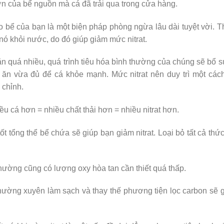
n của bể nguồn mà cá đã trải qua trong cửa hàng.
 bể của bạn là một biện pháp phòng ngừa lâu dài tuyệt vời. 
 nó khỏi nước, do đó giúp giảm mức nitrat.
n quá nhiều, quá trình tiêu hóa bình thường của chúng sẽ bổ 
 ăn vừa đủ để cá khỏe mạnh. Mức nitrat nên duy trì một các
 chỉnh.
 cá hơn = nhiều chất thải hơn = nhiều nitrat hơn.
 tổng thể bể chứa sẽ giúp bạn giảm nitrat. Loại bỏ tất cả thứ
thường cũng có lượng oxy hòa tan cần thiết quá thấp.
hường xuyên làm sạch và thay thế phương tiện lọc carbon sẽ 