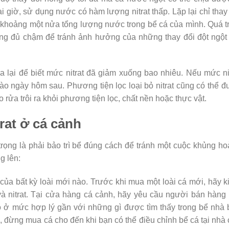
 giờ, sử dụng nước có hàm lượng nitrat thấp. Lặp lại chỉ thay
 khoảng một nửa tổng lượng nước trong bể cá của mình. Quá t
ưng đủ chậm để tránh ảnh hưởng của những thay đổi đột ngột
a lại để biết mức nitrat đã giảm xuống bao nhiêu. Nếu mức ni
 vào ngày hôm sau. Phương tiện lọc loại bỏ nitrat cũng có thể 
rửa trôi ra khỏi phương tiện lọc, chất nền hoặc thực vật.
rat ở cá cảnh
trọng là phải bảo trì bể đúng cách để tránh một cuộc khủng h
g lên:
ị của bất kỳ loài mới nào. Trước khi mua một loài cá mới, hãy 
và nitrat. Tại cửa hàng cá cảnh, hãy yêu cầu người bán hàng
ó ở mức hợp lý gần với những gì được tìm thấy trong bể nhà
đừng mua cá cho đến khi bạn có thể điều chỉnh bể cá tại nhà