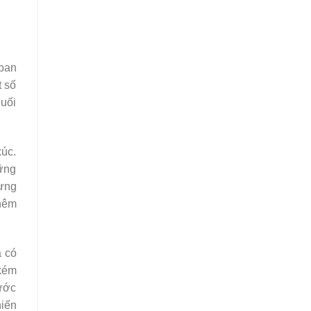
 ban
t số
Cuối
xúc.
ững
hưng
thêm
á có
 kém
nước
hiến