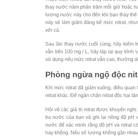
thay nước năm phần trăm mỗi giờ hoặc hai
lượng nước này cho đến khi bạn thay thế
này sẽ làm giảm đáng kể mức nitrat, nh
với cá.
Sau lần thay nước cuối cùng, hãy kiểm tr
vẫn trên 100 mg / L, hãy lặp lại quy trình
sử dụng nếu mức nitrat vẫn cao, thường do 
Phòng ngừa ngộ độc nit
Khi mức nitrat đã giảm xuống, điều quan 
nitrat khác. Để ngăn chặn nitrat độc hại tăn
Hỏi về các giá trị nitrat được khuyến ngh
tra nước của bạn và ghi lại nồng độ pH 
nước để xác minh rằng độ pH và nitrat c
hay không. Nếu số lượng không gần nhau, 