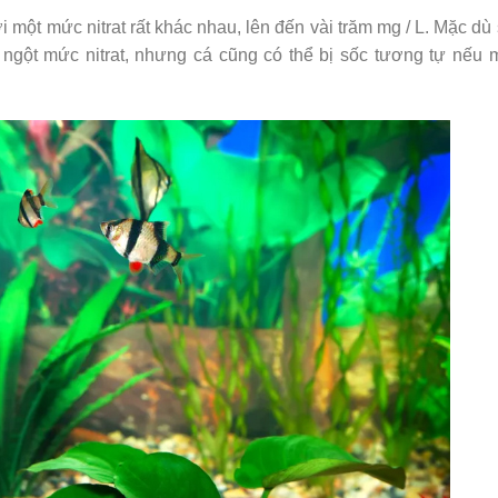
với một mức nitrat rất khác nhau, lên đến vài trăm mg / L. Mặc dù
t ngột mức nitrat, nhưng cá cũng có thể bị sốc tương tự nếu