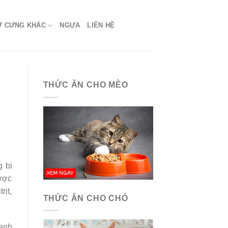
Ứ CƯNG KHÁC
NGỰA
LIÊN HỆ
THỨC ĂN CHO MÈO
g bị
được
rit,
THỨC ĂN CHO CHÓ
mạnh