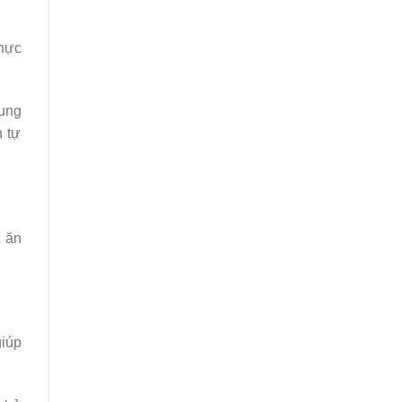
Thực
sung
h tự
c ăn
giúp