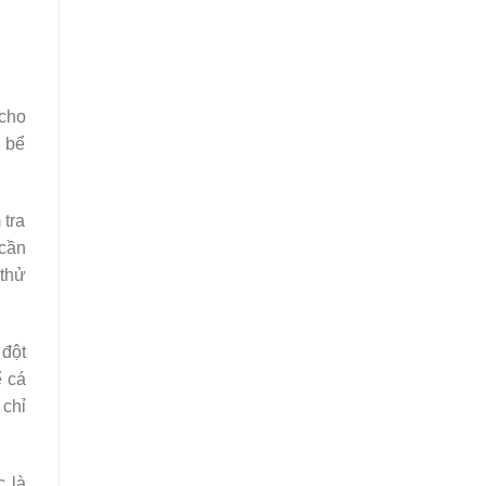
 cho
i bể
 tra
 cần
thử
 đột
ể cá
 chỉ
c là