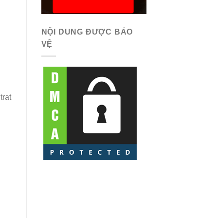
NỘI DUNG ĐƯỢC BẢO
VỆ
trat