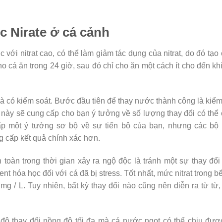
c Nirate ở cá cảnh
 với nitrat cao, có thể làm giảm tác dụng của nitrat, do đó tạo
o cá ăn trong 24 giờ, sau đó chỉ cho ăn một cách ít cho đến kh
à có kiểm soát. Bước đầu tiên để thay nước thành công là kiểm
này sẽ cung cấp cho bạn ý tưởng về số lượng thay đổi có thể
ấp một ý tưởng sơ bộ về sự tiến bộ của bạn, nhưng các bộ 
 cấp kết quả chính xác hơn.
oàn trong thời gian xảy ra ngộ độc là tránh một sự thay đổi
nt hóa học đối với cá đã bị stress. Tốt nhất, mức nitrat trong b
/ L. Tuy nhiên, bất kỳ thay đổi nào cũng nên diễn ra từ từ,
độ thay đổi nồng độ tối đa mà cá nước ngọt có thể chịu đượ