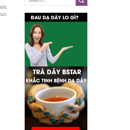
 sốc
 mức