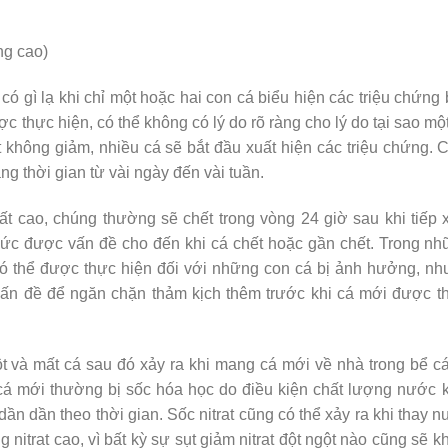
ng cao)
 có gì lạ khi chỉ một hoặc hai con cá biểu hiện các triệu chứng
 thực hiện, có thể không có lý do rõ ràng cho lý do tại sao mộ
t không giảm, nhiều cá sẽ bắt đầu xuất hiện các triệu chứng. 
ng thời gian từ vài ngày đến vài tuần.
 rất cao, chúng thường sẽ chết trong vòng 24 giờ sau khi tiếp 
c được vấn đề cho đến khi cá chết hoặc gần chết. Trong nh
có thể được thực hiện đối với những con cá bị ảnh hưởng, n
 vấn đề để ngăn chặn thảm kịch thêm trước khi cá mới được 
ột và mất cá sau đó xảy ra khi mang cá mới về nhà trong bể c
cá mới thường bị sốc hóa học do điều kiện chất lượng nước
ần dần theo thời gian. Sốc nitrat cũng có thể xảy ra khi thay 
nitrat cao, vì bất kỳ sự sụt giảm nitrat đột ngột nào cũng sẽ k