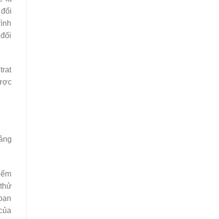
 đổi
rình
 đối
trat
được
oảng
kiểm
 thử
 bạn
 của