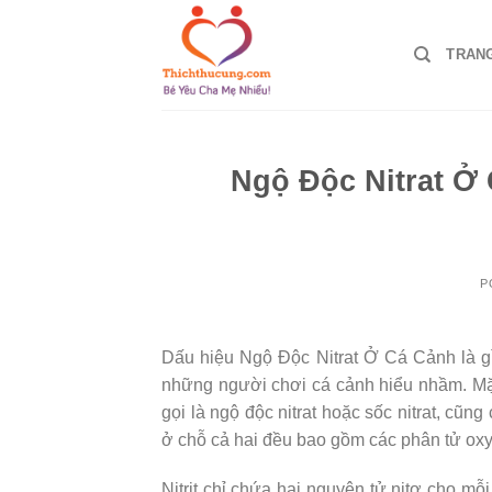
Skip
to
TRAN
content
Ngộ Độc Nitrat Ở
P
Dấu hiệu Ngộ Độc Nitrat Ở Cá Cảnh là gì
những người chơi cá cảnh hiểu nhầm. Mặc
gọi là ngộ độc nitrat hoặc sốc nitrat, cũng 
ở chỗ cả hai đều bao gồm các phân tử oxy 
Nitrit chỉ chứa hai nguyên tử nitơ cho m