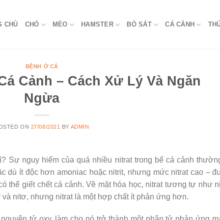
G CHỦ
CHÓ
MÈO
HAMSTER
BÒ SÁT
CÁ CẢNH
TH
BỆNH Ở CÁ
 Cá Cảnh – Cách Xử Lý Và Ngăn
Ngừa
OSTED ON
27/08/2021
BY
ADMIN
? Sự nguy hiểm của quá nhiều nitrat trong bể cá cảnh thườn
 dù ít độc hơn amoniac hoặc nitrit, nhưng mức nitrat cao – 
có thể giết chết cá cảnh. Về mặt hóa học, nitrat tương tự như nit
và nitơ, nhưng nitrat là một hợp chất ít phản ứng hơn.
ỗi nguyên tử oxy, làm cho nó trở thành một phân tử phản ứng 