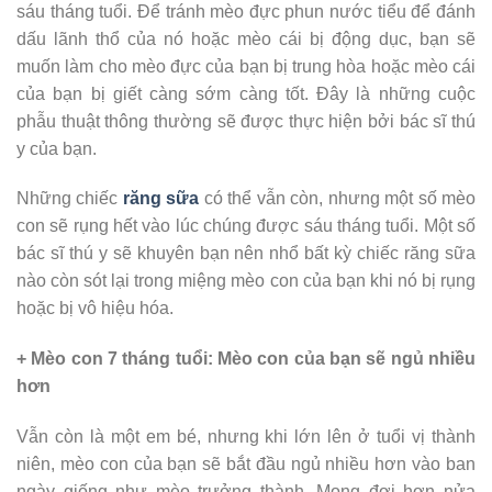
sáu tháng tuổi. Để tránh mèo đực phun nước tiểu để đánh
dấu lãnh thổ của nó hoặc mèo cái bị động dục, bạn sẽ
muốn làm cho mèo đực của bạn bị trung hòa hoặc mèo cái
của bạn bị giết càng sớm càng tốt. Đây là những cuộc
phẫu thuật thông thường sẽ được thực hiện bởi bác sĩ thú
y của bạn.
Những chiếc
răng sữa
có thể vẫn còn, nhưng một số mèo
con sẽ rụng hết vào lúc chúng được sáu tháng tuổi. Một số
bác sĩ thú y sẽ khuyên bạn nên nhổ bất kỳ chiếc răng sữa
nào còn sót lại trong miệng mèo con của bạn khi nó bị rụng
hoặc bị vô hiệu hóa.
+ Mèo con 7 tháng tuổi: Mèo con của bạn sẽ ngủ nhiều
hơn
Vẫn còn là một em bé, nhưng khi lớn lên ở tuổi vị thành
niên, mèo con của bạn sẽ bắt đầu ngủ nhiều hơn vào ban
ngày giống như mèo trưởng thành. Mong đợi hơn nửa