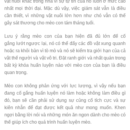
vật nuôi khác trong nhà vì sự tự tin của nó luôn ở mức cao
nhất mọi thời đại. Mặc dù vậy, việc giám sát vẫn là điều
cần thiết, vì những vật nuôi lớn hơn như chó vẫn có thể
gây sát thương cho mèo con tám tháng tuổi.
Lưu ý rằng mèo con của bạn hiện đã đủ lớn để cố
gắng lướt ngược lại, nó có thể đẩy các đồ vật xung quanh
hoặc ra khỏi bàn vì tò mò và nó sẽ kiểm tra giới hạn của cả
vật thể người và vật vô tri. Đặt ranh giới và nhất quán trong
bất kỳ khóa huấn luyện nào với mèo con của bạn là điều
quan trọng.
Mèo con không phản ứng với lực lượng, vì vậy nếu bạn
đang cố gắng huấn luyện nó làm hoặc không làm điều gì
đó, bạn sẽ cần phải sử dụng sự củng cố tích cực và sự
kiên nhẫn để đạt được kết quả như mong muốn. Khen
ngợi bằng lời nói và những món ăn ngon dành cho mèo có
thể giúp ích cho quá trình huấn luyện mèo.