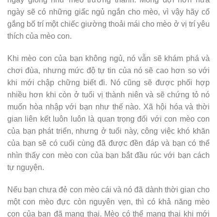
ngày sẽ có những giấc ngủ ngắn cho mèo, vì vậy hãy cố
gắng bố trí một chiếc giường thoải mái cho mèo ở vị trí yêu
thích của mèo con.
Khi mèo con của bạn không ngủ, nó vẫn sẽ khám phá và
chơi đùa, nhưng mức độ tự tin của nó sẽ cao hơn so với
khi mới chập chững biết đi. Nó cũng sẽ được phối hợp
nhiều hơn khi còn ở tuổi vị thành niên và sẽ chứng tỏ nó
muốn hòa nhập với bạn như thế nào. Xã hội hóa và thời
gian liên kết luôn luôn là quan trọng đối với con mèo con
của bạn phát triển, nhưng ở tuổi này, công việc khó khăn
của bạn sẽ có cuối cùng đã được đền đáp và bạn có thể
nhìn thấy con mèo con của bạn bắt đầu rúc với bạn cách
tự nguyện.
Nếu bạn chưa đẻ con mèo cái và nó đã dành thời gian cho
một con mèo đực còn nguyên vẹn, thì có khả năng mèo
con của bạn đã mang thai. Mèo có thể mang thai khi mới