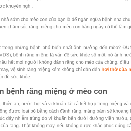
ợc khuyến nghị.
ại nhà sớm cho mèo con của bạn là để ngăn ngừa bệnh nha chu
quen chăm sóc răng miệng cho mèo con hàng ngày có thể làm 
ột trong những bệnh phổ biến nhất ảnh hưởng đến mèo? ĐÚ
VDS), bệnh răng miệng là vấn đề sức khỏe số một, nó ảnh h
 hầu hết mọi người không đánh răng cho mèo của chúng, điều
 may, vệ sinh răng miệng kém không chỉ dẫn đến
hơi thở của 
ấn đề sức khỏe.
n bệnh răng miệng ở mèo con
 thức ăn, nước bọt và vi khuẩn tất cả kết hợp trong miệng và
ông được loại bỏ bằng cách đánh răng, mảng bám sẽ khoáng 
 thúc đẩy nhiễm trùng do vi khuẩn bên dưới đường viền nướu,
ỡ của răng. Thật không may, nếu không được khắc phục đúng c