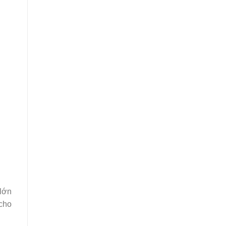
 lớn
 cho