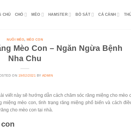
G CHỦ
CHÓ
MÈO
HAMSTER
BÒ SÁT
CÁ CẢNH
TH
NUÔI MÈO
,
MÈO CON
ng Mèo Con – Ngăn Ngừa Bệnh
Nha Chu
OSTED ON
19/02/2021
BY
ADMIN
 viết này sẽ hướng dẫn cách chăm sóc răng miệng cho mèo c
miệng mèo con, tình trạng răng miệng phổ biến và cách điều
răng cho mèo con tại nhà.
 con