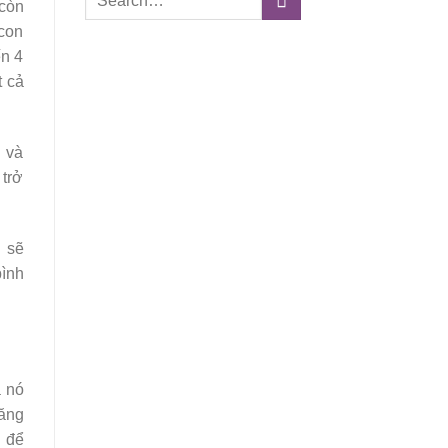
còn
 con
ến 4
t cả
n và
 trở
n sẽ
bình
à nó
ăng
n để