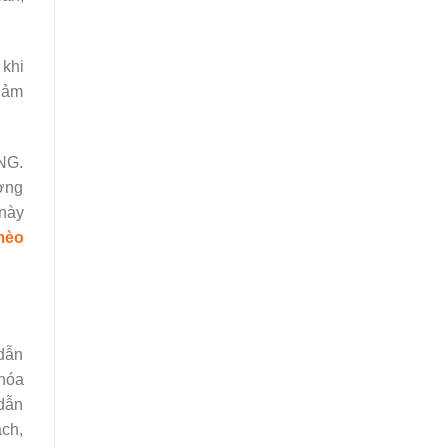
 khi
giảm
NG.
ưởng
 này
mèo
 dẫn
hóa
 dẫn
ách,