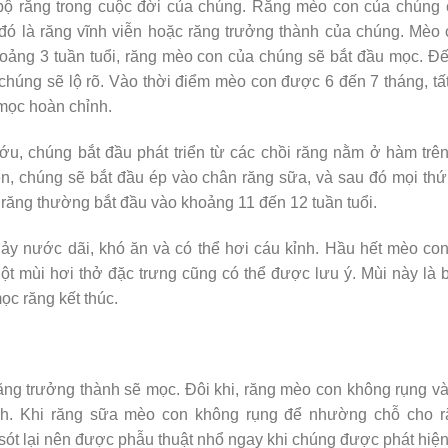
bộ răng trong cuộc đời của chúng. Răng mèo con của chúng 
 đó là răng vĩnh viễn hoặc răng trưởng thành của chúng. Mèo
hoảng 3 tuần tuổi, răng mèo con của chúng sẽ bắt đầu mọc. Đ
a chúng sẽ lộ rõ. Vào thời điểm mèo con được 6 đến 7 tháng, tấ
mọc hoàn chỉnh.
u, chúng bắt đầu phát triển từ các chồi răng nằm ở hàm trê
ển, chúng sẽ bắt đầu ép vào chân răng sữa, và sau đó mọi thứ
 răng thường bắt đầu vào khoảng 11 đến 12 tuần tuổi.
hảy nước dãi, khó ăn và có thể hơi cáu kỉnh. Hầu hết mèo co
Một mùi hơi thở đặc trưng cũng có thể được lưu ý. Mùi này là 
ọc răng kết thúc.
ăng trưởng thành sẽ mọc. Đôi khi, răng mèo con không rụng v
ành. Khi răng sữa mèo con không rụng để nhường chỗ cho r
sót lại nên được phẫu thuật nhổ ngay khi chúng được phát hiệ