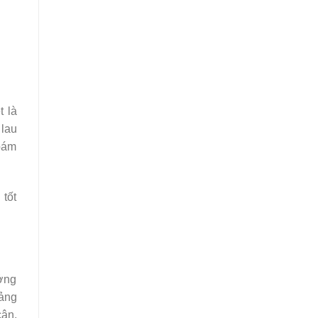
t là
 lau
bám
 tốt
ưởng
mảng
cân,