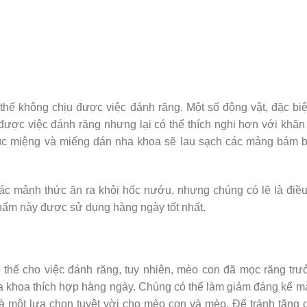
hể không chịu được việc đánh răng. Một số động vật, đặc biệ
ợc việc đánh răng nhưng lại có thể thích nghi hơn với khăn
súc miệng và miếng dán nha khoa sẽ lau sạch các mảng bám 
ác mảnh thức ăn ra khỏi hốc nướu, nhưng chúng có lẽ là điều
hẩm này được sử dụng hàng ngày tốt nhất.
 thế cho việc đánh răng, tuy nhiên, mèo con đã mọc răng tr
nha khoa thích hợp hàng ngày. Chúng có thể làm giảm đáng kể 
à một lựa chọn tuyệt vời cho mèo con và mèo. Để tránh tăng 