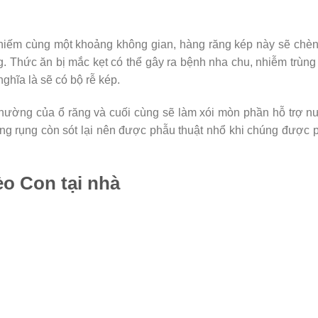
chiếm cùng một khoảng không gian, hàng răng kép này sẽ chè
g. Thức ăn bị mắc kẹt có thể gây ra bệnh nha chu, nhiễm trùn
nghĩa là sẽ có bộ rễ kép.
 thường của ổ răng và cuối cùng sẽ làm xói mòn phần hỗ trợ 
ng rụng còn sót lại nên được phẫu thuật nhổ khi chúng được 
o Con tại nhà