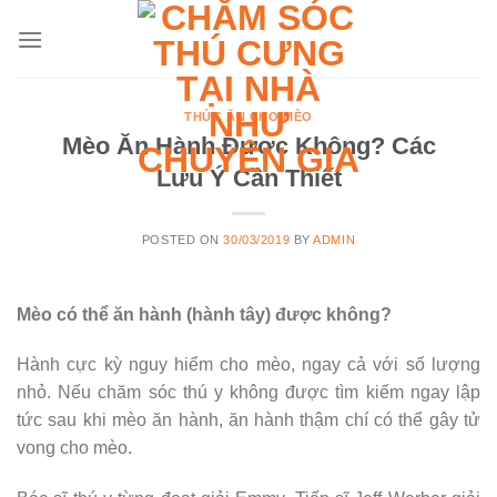
Skip
to
content
THỨC ĂN CHO MÈO
Mèo Ăn Hành Được Không? Các
Lưu Ý Cần Thiết
POSTED ON
30/03/2019
BY
ADMIN
Mèo có thể ăn hành (hành tây) được không?
Hành cực kỳ nguy hiểm cho mèo, ngay cả với số lượng
nhỏ. Nếu chăm sóc thú y không được tìm kiếm ngay lập
tức sau khi mèo ăn hành, ăn hành thậm chí có thể gây tử
vong cho mèo.