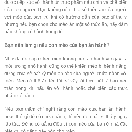
được tiếp xúc với hành từ thực phẩm nấu chín và chế biến
của con người. Bạn không nên chia sẻ thức ăn của người
với mèo của bạn trừ khi có hướng dẫn của bác sĩ thú y,
nhưng nếu bạn chọn cho mèo ăn một số thức ăn, hãy đảm
bảo không có hành trong đó.
Bạn nên làm gì nếu con mèo của bạn ăn hành?
Như đã đề cấp ở trên mèo không nên ăn hành vì ngay cả
một lượng nhỏ hành cũng có thể khiến mèo bị bệnh nặng,
đừng chia sẻ bất kỳ món ăn nào của người chứa hành với
mèo. Mèo có thể ăn lén lút, vì vậy tốt hơn hết là bạn nên
thận trọng khi nấu ăn với hành hoặc chế biến các thực
phẩm có hành.
Nếu bạn thậm chí nghĩ rằng con mèo của bạn ăn hành,
hoặc thứ gì đó có chứa hành, thì nên đến bác sĩ thú y ngay
lập tức. Đừng cố gắng điều trị con mèo của bạn ở nhà đặc
biệt khi cố gắng gây nôn cho mèo.