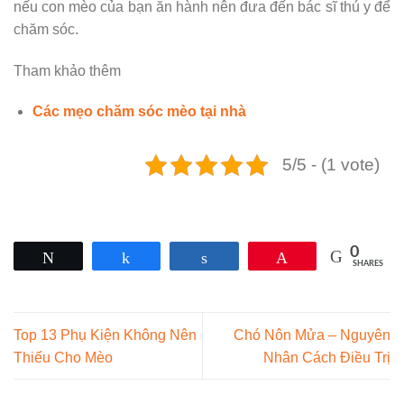
nếu con mèo của bạn ăn hành nên đưa đến bác sĩ thú y để
chăm sóc.
Tham khảo thêm
Các mẹo chăm sóc mèo tại nhà
5/5 - (1 vote)
0
Tweet
Share
Share
Pin
SHARES
Top 13 Phụ Kiện Không Nên
Chó Nôn Mửa – Nguyên
Thiếu Cho Mèo
Nhân Cách Điều Trị