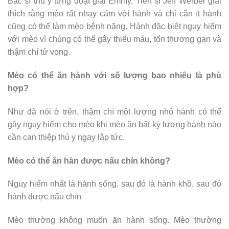
Bác sĩ thú y từng đoạt giải Emmy, Tiến sĩ Jeff Werber giải
thích rằng mèo rất nhạy cảm với hành và chỉ cần ít hành
cũng có thể làm mèo bệnh nặng. Hành đặc biệt nguy hiểm
với mèo vì chúng có thể gây thiếu máu, tổn thương gan và
thậm chí tử vong.
Mèo có thể ăn hành với số lượng bao nhiêu là phù
hợp?
Như đã nói ở trên, thậm chí một lượng nhỏ hành có thể
gây nguy hiểm cho mèo khi mèo ăn bất kỳ lượng hành nào
cần can thiệp thú y ngay lập tức.
Mèo có thể ăn hàn được nấu chín không?
Nguy hiểm nhất là hành sống, sau đó là hành khô, sau đó
hành được nấu chín
Mèo thường không muốn ăn hành sống. Mèo thường