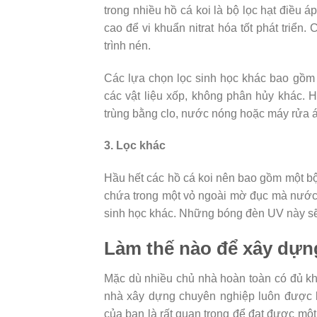
trong nhiều hồ cá koi là bộ lọc hạt điều 
cao để vi khuẩn nitrat hóa tốt phát triể
trình nén.
Các lựa chọn lọc sinh học khác bao gồm s
các vật liệu xốp, không phân hủy khác.
trùng bằng clo, nước nóng hoặc máy rửa áp 
3. Lọc khác
Hầu hết các hồ cá koi nên bao gồm một bộ 
chứa trong một vỏ ngoài mờ đục mà nước
sinh học khác. Những bóng đèn UV này sẽ
Làm thế nào để xây dựn
Mặc dù nhiều chủ nhà hoàn toàn có đủ khả
nhà xây dựng chuyên nghiệp luôn được k
của bạn là rất quan trọng để đạt được mộ