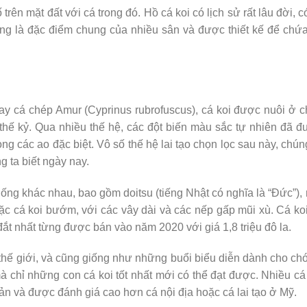
trên mặt đất với cá trong đó. Hồ cá koi có lịch sử rất lâu đời, c
úng là đặc điểm chung của nhiều sân và được thiết kế để chứ
hay cá chép Amur (Cyprinus rubrofuscus), cá koi được nuôi ở 
hế kỷ. Qua nhiều thế hệ, các đột biến màu sắc tự nhiên đã 
g các ao đặc biệt. Vô số thế hệ lai tạo chọn lọc sau này, chún
 ta biết ngày nay.
ống khác nhau, bao gồm doitsu (tiếng Nhật có nghĩa là “Đức”),
oặc cá koi bướm, với các vây dài và các nếp gấp mũi xù. Cá ko
oi đắt nhất từng được bán vào năm 2020 với giá 1,8 triệu đô la.
 thế giới, và cũng giống như những buổi biểu diễn dành cho ch
chỉ những con cá koi tốt nhất mới có thể đạt được. Nhiều cá
n và được đánh giá cao hơn cá nội địa hoặc cá lai tạo ở Mỹ.