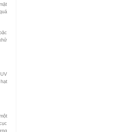
 mặt
 quá
hoặc
 khử
n UV
 hạt
 một
 cục
ượng