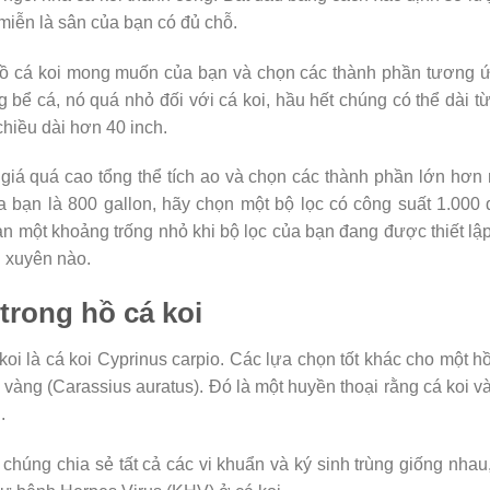
miễn là sân của bạn có đủ chỗ.
 hồ cá koi mong muốn của bạn và chọn các thành phần tương 
 bể cá, nó quá nhỏ đối với cá koi, hầu hết chúng có thể dài t
chiều dài hơn 40 inch.
h giá quá cao tổng thể tích ao và chọn các thành phần lớn hơn
a bạn là 800 gallon, hãy chọn một bộ lọc có công suất 1.000
ạn một khoảng trống nhỏ khi bộ lọc của bạn đang được thiết lậ
g xuyên nào.
trong hồ cá koi
koi là cá koi Cyprinus carpio. Các lựa chọn tốt khác cho một h
vàng (Carassius auratus). Đó là một huyền thoại rằng cá koi v
.
chúng chia sẻ tất cả các vi khuẩn và ký sinh trùng giống nhau