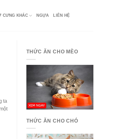
Ứ CƯNG KHÁC
NGỰA
LIÊN HỆ
THỨC ĂN CHO MÈO
g ta
 một
THỨC ĂN CHO CHÓ