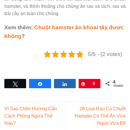
hamster, và thỉnh thoảng cho chúng ăn rau xà lách, rau và
trái cây an toàn cho chúng.
Xem thêm:
Chuột hamster ăn khoai tây được
không
?
5/5 - (2 votes)
4
Tweet
Share
Share
Pin
4
SHARES
Vì Sao Chồn Hương Cắn
28 Loại Rau Củ Chuột
Cách Phòng Ngừa Thế
Hamster Có Thể Ăn Vừa
Nào?
Ngon Vừa Bổ