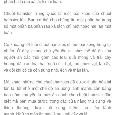
phần ba lá rau xà lách mỗi tuần.
Chuột hamster Trung Quốc là một loài khác của chuột
hamster lùn. Bạn có thể cho chúng ăn một phần ba trong
số một phần ba phần rau xà lách chỉ một hoặc hai lần một
tuần.
Có khoảng 24 loài chuột hamster, nhiều loài sống trong tự
nhiên. Ở đây, chúng chủ yếu tồn tại nhờ chế độ ăn của
người ăn xác thối gồm các loại quả mọng và trái cây
hoang dã, các loại hạt, ngũ cốc, hạt, rau, thực vật, lá cây,
và đôi khi có cả côn trùng nhỏ, ếch và thằn lằn.
Mặt khác, những chú chuột hamster đã được thuần hóa lại
tồn tại tốt nhờ một chế độ ăn uống lành mạnh, cân bằng
bao gồm chủ yếu là thức ăn dành cho chuột hamster đặc
biệt mà bạn mua được trong các cửa hàng thú cưng và
thỉnh thoảng được bổ sung thêm thức ăn lành
mạnh. Những món ăn này là rau, trái cây và lá.