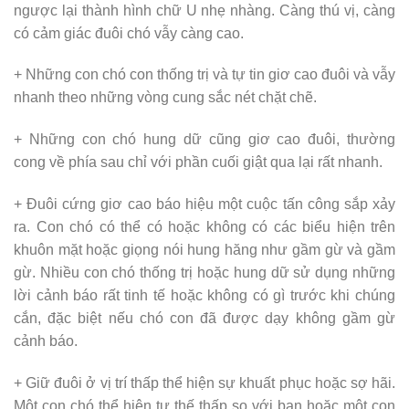
ngược lại thành hình chữ U nhẹ nhàng. Càng thú vị, càng
có cảm giác đuôi chó vẫy càng cao.
+ Những con chó con thống trị và tự tin giơ cao đuôi và vẫy
nhanh theo những vòng cung sắc nét chặt chẽ.
+ Những con chó hung dữ cũng giơ cao đuôi, thường
cong về phía sau chỉ với phần cuối giật qua lại rất nhanh.
+ Đuôi cứng giơ cao báo hiệu một cuộc tấn công sắp xảy
ra. Con chó có thể có hoặc không có các biểu hiện trên
khuôn mặt hoặc giọng nói hung hăng như gầm gừ và gầm
gừ. Nhiều con chó thống trị hoặc hung dữ sử dụng những
lời cảnh báo rất tinh tế hoặc không có gì trước khi chúng
cắn, đặc biệt nếu chó con đã được dạy không gầm gừ
cảnh báo.
+ Giữ đuôi ở vị trí thấp thể hiện sự khuất phục hoặc sợ hãi.
Một con chó thể hiện tư thế thấp so với bạn hoặc một con