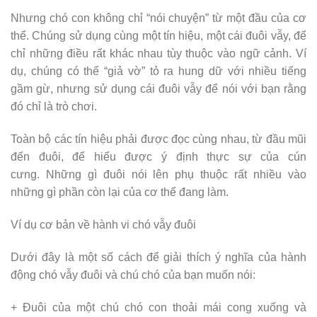
Nhưng chó con không chỉ “nói chuyện” từ một đầu của cơ
thể. Chúng sử dụng cùng một tín hiệu, một cái đuôi vẫy, để
chỉ những điều rất khác nhau tùy thuộc vào ngữ cảnh. Ví
dụ, chúng có thể “giả vờ” tỏ ra hung dữ với nhiều tiếng
gầm gừ, nhưng sử dụng cái đuôi vẫy để nói với bạn rằng
đó chỉ là trò chơi.
Toàn bộ các tín hiệu phải được đọc cùng nhau, từ đầu mũi
đến đuôi, để hiểu được ý định thực sự của cún
cưng. Những gì đuôi nói lên phụ thuộc rất nhiều vào
những gì phần còn lại của cơ thể đang làm.
Ví dụ cơ bản về hành vi chó vẫy đuôi
Dưới đây là một số cách để giải thích ý nghĩa của hành
động chó vẫy đuôi và chú chó của bạn muốn nói:
+ Đuôi của một chú chó con thoải mái cong xuống và