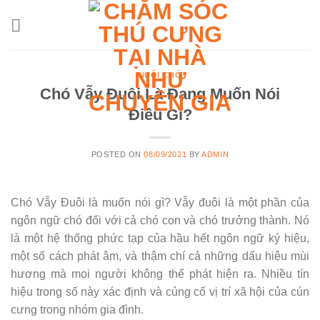
Skip
to
content
NUÔI CHÓ
Chó Vẫy Đuôi Là Đang Muốn Nói
Điều Gì?
POSTED ON
08/09/2021
BY
ADMIN
Chó Vẫy Đuôi là muốn nói gì? Vẫy đuôi là một phần của
ngôn ngữ chó đối với cả chó con và chó trưởng thành. Nó
là một hệ thống phức tạp của hầu hết ngôn ngữ ký hiệu,
một số cách phát âm, và thậm chí cả những dấu hiệu mùi
hương mà mọi người không thể phát hiện ra. Nhiều tín
hiệu trong số này xác định và củng cố vị trí xã hội của cún
cưng trong nhóm gia đình.