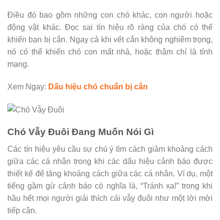
Điều đó bao gồm những con chó khác, con người hoặc
động vật khác. Đọc sai tín hiệu rõ ràng của chó có thể
khiến bạn bị cắn. Ngay cả khi vết cắn không nghiêm trọng,
nó có thể khiến chó con mất nhà, hoặc thậm chí là tính
mạng.
Xem Ngay:
Dấu hiệu chó chuẩn bị cắn
Chó Vẫy Đuôi Đang Muốn Nói Gì
Các tín hiệu yêu cầu sự chú ý tìm cách giảm khoảng cách
giữa các cá nhân trong khi các dấu hiệu cảnh báo được
thiết kế để tăng khoảng cách giữa các cá nhân. Ví dụ, một
tiếng gầm gừ cảnh báo có nghĩa là, “Tránh xa!” trong khi
hầu hết mọi người giải thích cái vẫy đuôi như một lời mời
tiếp cận.