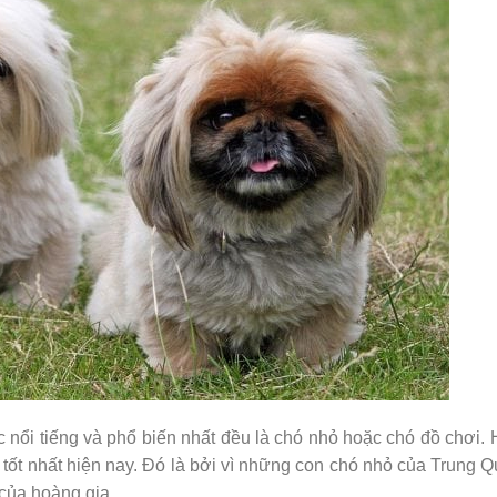
 nổi tiếng và phổ biến nhất đều là chó nhỏ hoặc chó đồ chơi.
i tốt nhất hiện nay. Đó là bởi vì những con chó nhỏ của Trung 
 của hoàng gia.