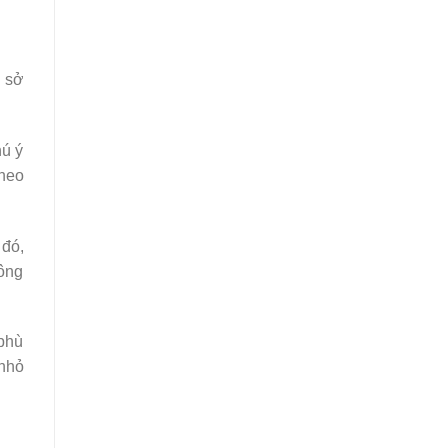
ủ sở
hú ý
theo
 đó,
hông
 phù
 nhỏ