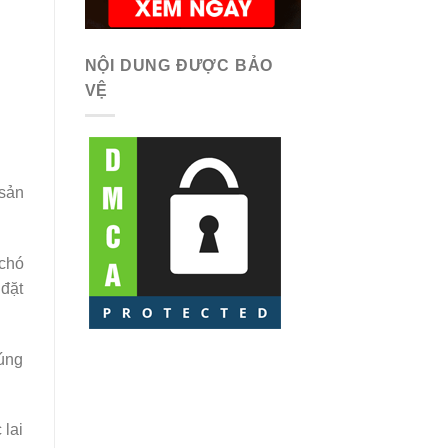
NỘI DUNG ĐƯỢC BẢO
VỆ
sản
 chó
 đặt
húng
 lai