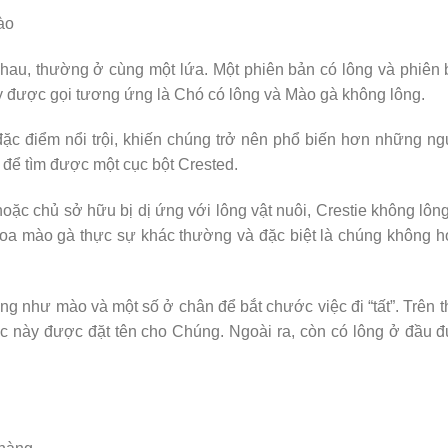
ào
hau, thường ở cùng một lứa. Một phiên bản có lông và phiên
 này được gọi tương ứng là Chó có lông và Mào gà không lông.
đặc điểm nổi trội, khiến chúng trở nên phổ biến hơn những n
 để tìm được một cục bột Crested.
oặc chủ sở hữu bị dị ứng với lông vật nuôi, Crestie không lôn
 Hoa mào gà thực sự khác thường và đặc biệt là chúng không 
ng như mào và một số ở chân để bắt chước việc đi “tất”. Trên 
uốc này được đặt tên cho Chúng. Ngoài ra, còn có lông ở đầu đ