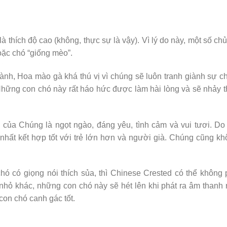
 thích độ cao (không, thực sự là vậy). Vì lý do này, một số ch
oặc chó “giống mèo”.
nh, Hoa mào gà khá thú vị vì chúng sẽ luôn tranh giành sự c
Những con chó này rất háo hức được làm hài lòng và sẽ nhảy 
ủa Chúng là ngọt ngào, đáng yêu, tình cảm và vui tươi. Do
nhất kết hợp tốt với trẻ lớn hơn và người già. Chúng cũng k
ó có giọng nói thích sủa, thì Chinese Crested có thể không
nhỏ khác, những con chó này sẽ hét lên khi phát ra âm thanh
con chó canh gác tốt.