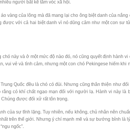
 nhiều người bất kể tầm vóc xã hội.
 áo vàng của lông mà đã mang lại cho ông biệt danh của nắng
 được với cả hai biệt danh vì nó dũng cảm như một con sư t
 chó này và ở một mức độ nào đó, nó cũng quyết định hành vi
n, vui vẻ và tình cảm, nhưng một con chó Pekingese hiếm khi
Trung Quốc đều là chó có đùi. Nhưng cũng thân thiện như đối
 rằng có khí chất ngạo mạn đối với người lạ. Hành vi này là 
 Chúng được đối xử rất tôn trọng.
ảnh của sự tĩnh lặng. Tuy nhiên, nếu không, chủ nhân nên chuẩ
nhất trên thế giới. Nhưng ý chí mạnh mẽ và sự bướng bỉnh là l
 “ngu ngốc”.