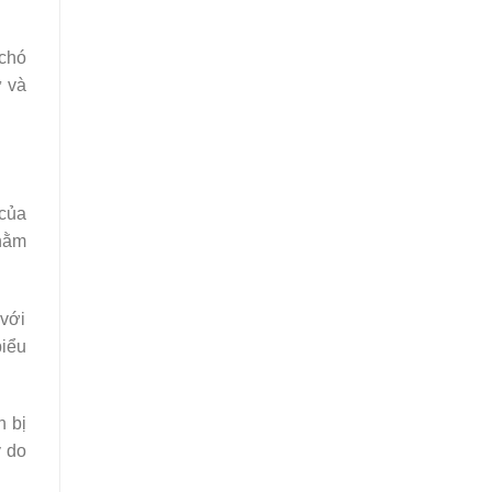
 chó
ử và
 của
 nằm
 với
biểu
n bị
ý do