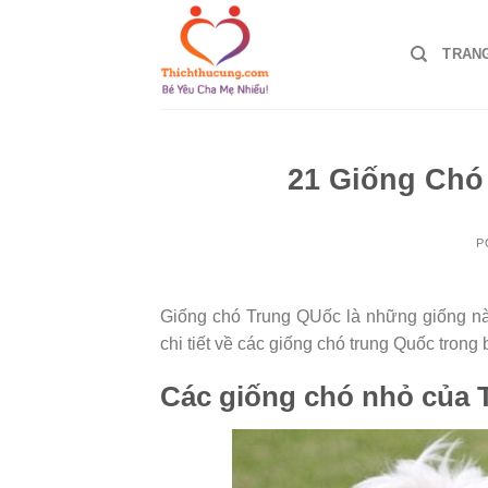
Skip
to
TRAN
content
21 Giống Chó
P
Giống chó Trung QUốc là những giống nào
chi tiết về các giống chó trung Quốc trong b
Các giống chó nhỏ của 