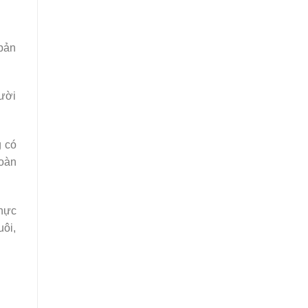
 bản
gười
g có
hoàn
thực
uôi,