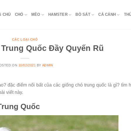
G CHỦ
CHÓ
MÈO
HAMSTER
BÒ SÁT
CÁ CẢNH
TH
CÁC LOẠI CHÓ
 Trung Quốc Đầy Quyến Rũ
OSTED ON
10/02/2021
BY
ADMIN
? đặc điểm nổi bất của các giống chó trung quốc là gì? tìm 
ài viết này.
Trung Quốc