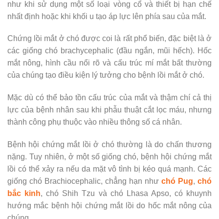
như khi sử dụng một số loại vòng cổ và thiết bị hạn chế
nhất định hoặc khi khối u tạo áp lực lên phía sau của mắt.
Chứng lồi mắt ở chó được coi là rất phổ biến, đặc biệt là ở
các giống chó brachycephalic (đầu ngắn, mũi hếch). Hốc
mắt nông, hình cầu nổi rõ và cấu trúc mí mắt bất thường
của chúng tạo điều kiện lý tưởng cho bệnh lồi mắt ở chó.
Mặc dù có thể bảo tồn cấu trúc của mắt và thậm chí cả thị
lực của bệnh nhân sau khi phẫu thuật cắt lọc máu, nhưng
thành công phụ thuộc vào nhiều thông số cá nhân.
Bệnh hội chứng mắt lồi ở chó thường là do chấn thương
nặng. Tuy nhiên, ở một số giống chó, bệnh hội chứng mắt
lồi có thể xảy ra nếu da mặt vô tình bị kéo quá mạnh. Các
giống chó Brachiocephalic, chẳng hạn như
chó Pug
,
chó
bắc kinh
, chó Shih Tzu và chó Lhasa Apso, có khuynh
hướng mắc bệnh hội chứng mắt lồi do hốc mắt nông của
chúng.