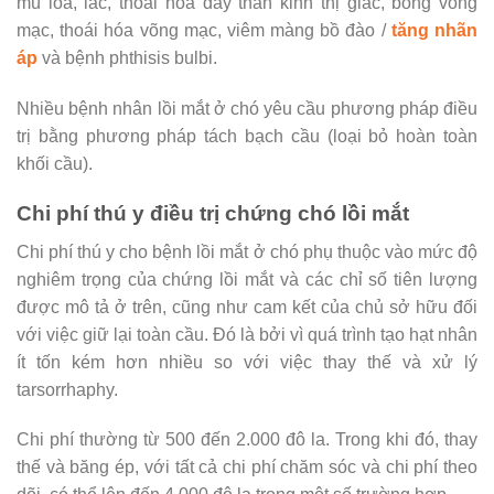
mù lòa, lác, thoái hóa dây thần kinh thị giác, bong võng
mạc, thoái hóa võng mạc, viêm màng bồ đào /
tăng nhãn
áp
và bệnh phthisis bulbi.
Nhiều bệnh nhân lồi mắt ở chó yêu cầu phương pháp điều
trị bằng phương pháp tách bạch cầu (loại bỏ hoàn toàn
khối cầu).
Chi phí thú y điều trị chứng chó lồi mắt
Chi phí thú y cho bệnh lồi mắt ở chó phụ thuộc vào mức độ
nghiêm trọng của chứng lồi mắt và các chỉ số tiên lượng
được mô tả ở trên, cũng như cam kết của chủ sở hữu đối
với việc giữ lại toàn cầu. Đó là bởi vì quá trình tạo hạt nhân
ít tốn kém hơn nhiều so với việc thay thế và xử lý
tarsorrhaphy.
Chi phí thường từ 500 đến 2.000 đô la. Trong khi đó, thay
thế và băng ép, với tất cả chi phí chăm sóc và chi phí theo