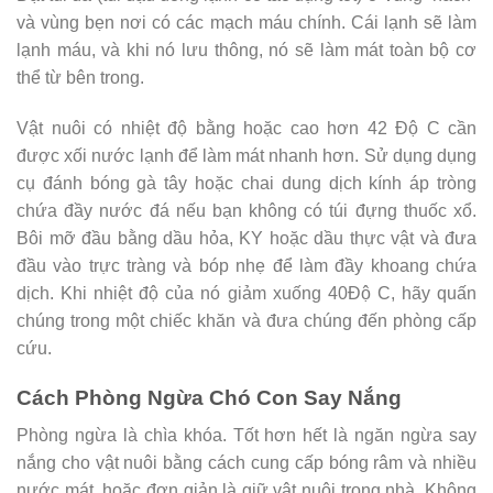
và vùng bẹn nơi có các mạch máu chính. Cái lạnh sẽ làm
lạnh máu, và khi nó lưu thông, nó sẽ làm mát toàn bộ cơ
thể từ bên trong.
Vật nuôi có nhiệt độ bằng hoặc cao hơn 42 Độ C cần
được xối nước lạnh để làm mát nhanh hơn. Sử dụng dụng
cụ đánh bóng gà tây hoặc chai dung dịch kính áp tròng
chứa đầy nước đá nếu bạn không có túi đựng thuốc xổ.
Bôi mỡ đầu bằng dầu hỏa, KY hoặc dầu thực vật và đưa
đầu vào trực tràng và bóp nhẹ để làm đầy khoang chứa
dịch. Khi nhiệt độ của nó giảm xuống 40Độ C, hãy quấn
chúng trong một chiếc khăn và đưa chúng đến phòng cấp
cứu.
Cách Phòng Ngừa Chó Con Say Nắng
Phòng ngừa là chìa khóa. Tốt hơn hết là ngăn ngừa say
nắng cho vật nuôi bằng cách cung cấp bóng râm và nhiều
nước mát, hoặc đơn giản là giữ vật nuôi trong nhà. Không