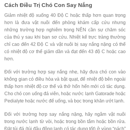
Cách Điều Trị Chó Con Say Nắng
Giảm nhiệt độ xuống 40 Độ C hoặc thấp hơn quan trọng
hơn là đưa vật nuôi đến phòng khám cấp cứu nhưng
những trường hợp nghiêm trọng NÊN cần sự chăm sóc
của thú y sau khi bạn sơ cứu. Nhiệt kế trực tràng thường
chỉ cao đến 42 Độ C và vật nuôi bị say nắng nặng có thể
có nhiệt độ cơ thể giảm dần và đạt đến 43 độ C hoặc cao
hơn.
Đối với trường hợp say nắng nhẹ, hãy đưa chó con vào
không gian có điều hòa và bật quạt, để nhiệt độ bên ngoài
thấp hơn nhiệt độ cơ thể và thở hổn hển mới có tác dụng.
Cho chó con uống đá viên, hoặc nước lạnh Gatorade hoặc
Pedialyte hoặc nước để uống, và bọc trong khăn ướt lạnh.
Đối với trường hợp say nắng nặng, hãy ngâm vật nuôi
trong nước lạnh từ vòi, hoặc trong bồn tắm hoặc bồn rửa.
Đặt túi đá (túi đậu đông lạnh có tác dụng tốt) ở vùng “nách”