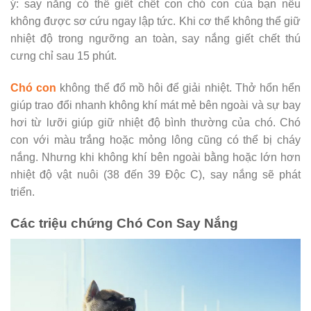
ý: say nắng có thể giết chết con chó con của bạn nếu
không được sơ cứu ngay lập tức. Khi cơ thể không thể giữ
nhiệt độ trong ngưỡng an toàn, say nắng giết chết thú
cưng chỉ sau 15 phút.
Chó con
không thể đổ mồ hôi để giải nhiệt. Thở hổn hển
giúp trao đổi nhanh không khí mát mẻ bên ngoài và sự bay
hơi từ lưỡi giúp giữ nhiệt độ bình thường của chó. Chó
con với màu trắng hoặc mỏng lông cũng có thể bị cháy
nắng. Nhưng khi không khí bên ngoài bằng hoặc lớn hơn
nhiệt độ vật nuôi (38 đến 39 Độc C), say nắng sẽ phát
triển.
Các triệu chứng Chó Con Say Nắng