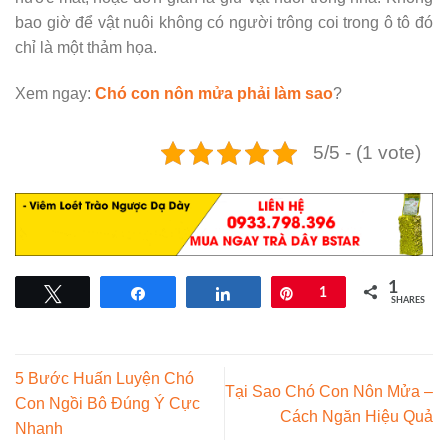
bao giờ để vật nuôi không có người trông coi trong ô tô đó
chỉ là một thảm họa.
Xem ngay:
Chó con nôn mửa phải làm sao
?
5/5 - (1 vote)
1
Tweet
Share
Share
Pin
1
SHARES
5 Bước Huấn Luyện Chó
Tại Sao Chó Con Nôn Mửa –
Con Ngồi Bô Đúng Ý Cực
Cách Ngăn Hiệu Quả
Nhanh