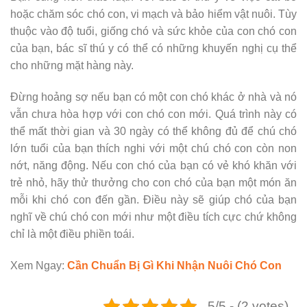
hoặc chăm sóc chó con, vi mạch và bảo hiểm vật nuôi. Tùy
thuộc vào độ tuổi, giống chó và sức khỏe của con chó con
của bạn, bác sĩ thú y có thể có những khuyến nghị cụ thể
cho những mặt hàng này.
Đừng hoảng sợ nếu bạn có một con chó khác ở nhà và nó
vẫn chưa hòa hợp với con chó con mới. Quá trình này có
thể mất thời gian và 30 ngày có thể không đủ để chú chó
lớn tuổi của bạn thích nghi với một chú chó con còn non
nớt, năng động. Nếu con chó của bạn có vẻ khó khăn với
trẻ nhỏ, hãy thử thưởng cho con chó của bạn một món ăn
mỗi khi chó con đến gần. Điều này sẽ giúp chó của bạn
nghĩ về chú chó con mới như một điều tích cực chứ không
chỉ là một điều phiền toái.
Xem Ngay:
Cần Chuẩn Bị Gì Khi Nhận Nuôi Chó Con
5/5 - (2 votes)