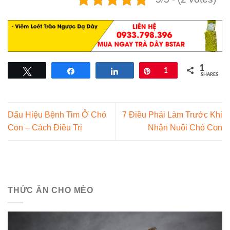
1
Tweet
Share
Share
Pin
1
SHARES
Dấu Hiệu Bệnh Tim Ở Chó
7 Điều Phải Làm Trước Khi
Con – Cách Điều Trị
Nhận Nuôi Chó Con
THỨC ĂN CHO MÈO