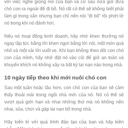
với việc nghe giọng nói của bạn và cứ sau nửa giờ đưa
chó con ra ngoài để đi bô. Nó rất có thể sẽ không biết phải
làm gì trong sân nhưng bạn chỉ nên nói “đi bô” rồi phớt lờ
nó trong khi nó đánh hơi.
Nếu nó hoạt động kinh doanh, hãy nhớ khen thưởng nó
ngay lập tức bằng lời khen ngợi bằng lời nói, một món quà
nhỏ và một vài lời vuốt ve. Khi bạn không theo dõi con chó
con của mình, hãy nhớ đặt nó vào cũi để giữ an toàn và
khuyến khích nó không xảy ra bất kỳ tai nạn nào trong nhà.
10 ngày tiếp theo khi mới nuôi chó con
Sau một tuần hoặc lâu hơn, con chó con của bạn sẽ cảm
thấy thoải mái trong ngôi nhà mới của nó. Nó có thể sẽ
vượt quá giới hạn và nhai những thứ mà nó không nên
nhai, sủa, chơi và gặp tai nạn bô trong nhà.
Hãy kiên trì với quá trình đào tạo của bạn và hãy kiên