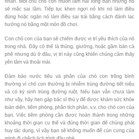
nhẫn. Một chú chó con muốn làm hài lòng bạn nhưng nó
sẽ mắc sai lầm. Tiếp tục khen ngợi nó khi nó làm điều
đúng hoặc ngăn nó làm điều sai trái bằng cách đánh lạc
hướng nó bằng một món đồ chơi.
Con chó con của bạn sẽ chiếm được vị trí yêu thích của nó
trong nhà. Đây có thể là thùng, giường, hoặc gầm bàn cà
phê nhưng dù ở đâu, vị trí này cũng khiến chúng cảm thấy
yên tâm và thoải mái.
Đảm bảo nước tiểu và phân của chó con trông bình
thường vì chó con thường bị nhiễm trùng đường tiết niệu
và có ký sinh trùng đường ruột. Nếu bạn vẫn chưa làm
như vậy, hãy hẹn gặp bác sĩ thú y để được khám sức khỏe
toàn diện, tiêm phòng, phân tích phân, v.v. cho chó con của
bạn. Việc tiêm phòng cần được hoàn thành trong những
khoảng thời gian cụ thể và đúng thời gian để chúng phát
huy tác dụng, vì vậy bạn sẽ không muốn để cún cưng của
mình đi chệch lịch trình đâu nhé.