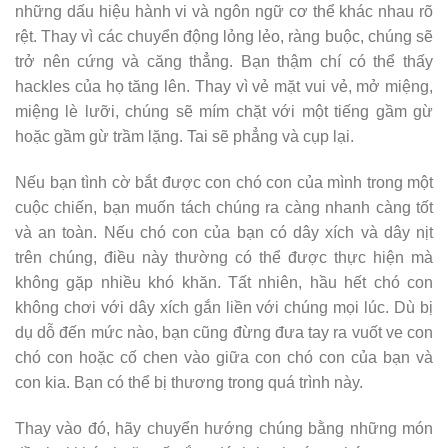
những dấu hiệu hành vi và ngôn ngữ cơ thể khác nhau rõ
rệt. Thay vì các chuyển động lỏng lẻo, ràng buộc, chúng sẽ
trở nên cứng và căng thẳng. Bạn thậm chí có thể thấy
hackles của họ tăng lên. Thay vì vẻ mặt vui vẻ, mở miệng,
miệng lè lưỡi, chúng sẽ mím chặt với một tiếng gầm gừ
hoặc gầm gừ trầm lặng. Tai sẽ phẳng và cụp lại.
Nếu bạn tình cờ bắt được con chó con của mình trong một
cuộc chiến, bạn muốn tách chúng ra càng nhanh càng tốt
và an toàn. Nếu chó con của bạn có dây xích và dây nịt
trên chúng, điều này thường có thể được thực hiện mà
không gặp nhiều khó khăn. Tất nhiên, hầu hết chó con
không chơi với dây xích gắn liền với chúng mọi lúc. Dù bị
dụ dỗ đến mức nào, bạn cũng đừng đưa tay ra vuốt ve con
chó con hoặc cố chen vào giữa con chó con của bạn và
con kia. Bạn có thể bị thương trong quá trình này.
Thay vào đó, hãy chuyển hướng chúng bằng những món