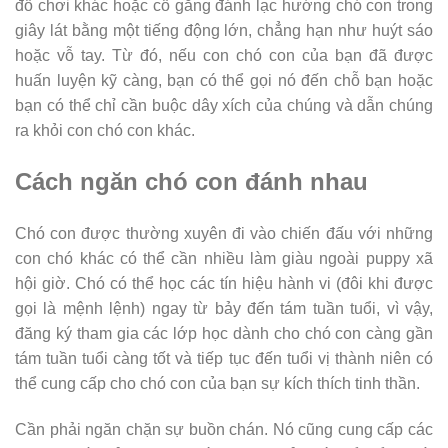
đồ chơi khác hoặc cố gắng đánh lạc hướng chó con trong
giây lát bằng một tiếng động lớn, chẳng hạn như huýt sáo
hoặc vỗ tay. Từ đó, nếu con chó con của bạn đã được
huấn luyện kỹ càng, bạn có thể gọi nó đến chỗ bạn hoặc
bạn có thể chỉ cần buộc dây xích của chúng và dẫn chúng
ra khỏi con chó con khác.
Cách ngăn chó con đánh nhau
Chó con được thường xuyên đi vào chiến đấu với những
con chó khác có thể cần nhiều làm giàu ngoài puppy xã
hội giờ. Chó có thể học các tín hiệu hành vi (đôi khi được
gọi là mệnh lệnh) ngay từ bảy đến tám tuần tuổi, vì vậy,
đăng ký tham gia các lớp học dành cho chó con càng gần
tám tuần tuổi càng tốt và tiếp tục đến tuổi vị thành niên có
thể cung cấp cho chó con của bạn sự kích thích tinh thần.
Cần phải ngăn chặn sự buồn chán. Nó cũng cung cấp các