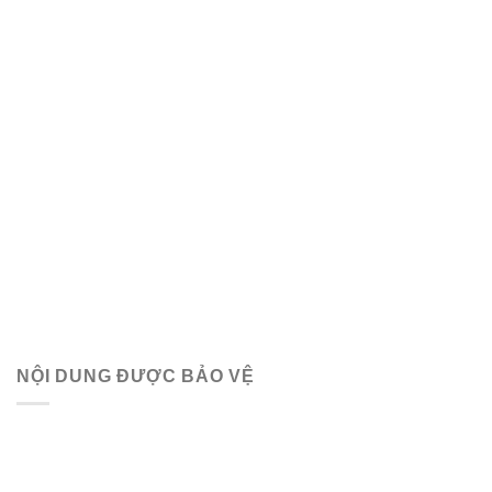
NỘI DUNG ĐƯỢC BẢO VỆ