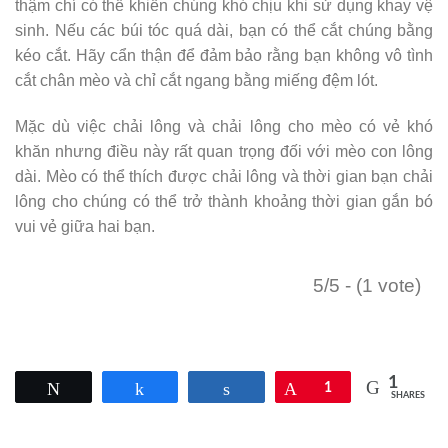
thậm chí có thể khiến chúng khó chịu khi sử dụng khay vệ
sinh. Nếu các búi tóc quá dài, bạn có thể cắt chúng bằng
kéo cắt. Hãy cẩn thận để đảm bảo rằng bạn không vô tình
cắt chân mèo và chỉ cắt ngang bằng miếng đệm lót.
Mặc dù việc chải lông và chải lông cho mèo có vẻ khó
khăn nhưng điều này rất quan trọng đối với mèo con lông
dài. Mèo có thể thích được chải lông và thời gian bạn chải
lông cho chúng có thể trở thành khoảng thời gian gắn bó
vui vẻ giữa hai bạn.
5/5 - (1 vote)
1
Tweet
Share
Share
Pin
1
SHARES