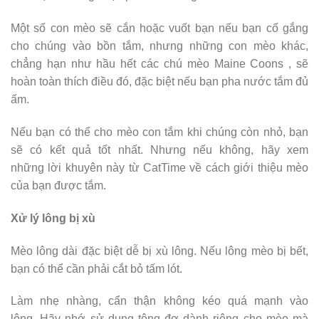
Một số con mèo sẽ cắn hoặc vuốt bạn nếu bạn cố gắng
cho chúng vào bồn tắm, nhưng những con mèo khác,
chẳng hạn như hầu hết các chú mèo Maine Coons , sẽ
hoàn toàn thích điều đó, đặc biệt nếu bạn pha nước tắm đủ
ấm.
Nếu bạn có thể cho mèo con tắm khi chúng còn nhỏ, bạn
sẽ có kết quả tốt nhất. Nhưng nếu không, hãy xem
những lời khuyên này từ CatTime về cách giới thiệu mèo
của bạn được tắm.
Xử lý lông bị xù
Mèo lông dài đặc biệt dễ bị xù lông. Nếu lông mèo bị bết,
bạn có thể cần phải cắt bỏ tấm lót.
Làm nhẹ nhàng, cẩn thận không kéo quá mạnh vào
lông. Hãy nhớ sử dụng tông đơ dành riêng cho mèo mà