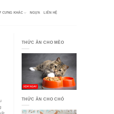
Ứ CƯNG KHÁC
NGỰA
LIÊN HỆ
THỨC ĂN CHO MÈO
THỨC ĂN CHO CHÓ
u
g
hất