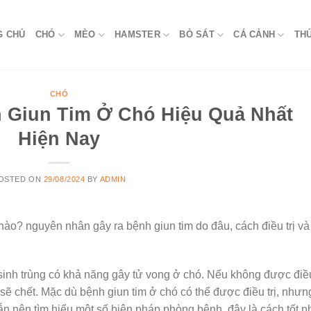
G CHỦ
CHÓ
MÈO
HAMSTER
BÒ SÁT
CÁ CẢNH
TH
CHÓ
h Giun Tim Ở Chó Hiệu Quả Nhất
Hiện Nay
OSTED ON
29/08/2024
BY
ADMIN
 nào? nguyên nhân gây ra bệnh giun tim do đâu, cách điều trị và
 sinh trùng có khả năng gây tử vong ở chó. Nếu không được điề
g sẽ chết. Mặc dù bệnh giun tim ở chó có thể được điều trị, nhưn
n nên tìm hiểu một số biện pháp phòng bệnh, đây là cách tốt n