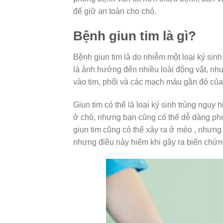
để giữ an toàn cho chó.
Bệnh giun tim là gì?
Bệnh giun tim là do nhiễm một loại ký sinh t
là ảnh hưởng đến nhiều loài động vật, nh
vào tim, phổi và các mạch máu gần đó của 
Giun tim có thể là loại ký sinh trùng ngu
ở chó, nhưng bạn cũng có thể dễ dàng ph
giun tim cũng có thể xảy ra ở mèo , nhưng 
nhưng điều này hiếm khi gây ra biến chứng