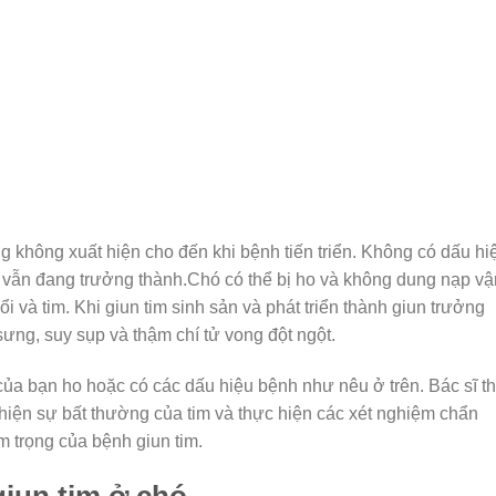
 không xuất hiện cho đến khi bệnh tiến triển. Không có dấu hi
g vẫn đang trưởng thành.Chó có thể bị ho và không dung nạp vậ
i và tim. Khi giun tim sinh sản và phát triển thành giun trưởng
sưng, suy sụp và thậm chí tử vong đột ngột.
 của bạn ho hoặc có các dấu hiệu bệnh như nêu ở trên. Bác sĩ th
t hiện sự bất thường của tim và thực hiện các xét nghiệm chẩn
 trọng của bệnh giun tim.
iun tim ở chó