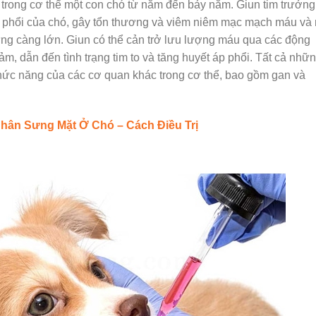
 trong cơ thể một con chó từ năm đến bảy năm. Giun tim trưởng
 phổi của chó, gây tổn thương và viêm niêm mạc mạch máu và
ng càng lớn. Giun có thể cản trở lưu lượng máu qua các động
m, dẫn đến tình trạng tim to và tăng huyết áp phổi. Tất cả nhữ
chức năng của các cơ quan khác trong cơ thể, bao gồm gan và
hân Sưng Mặt Ở Chó – Cách Điều Trị