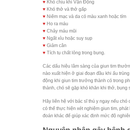
♥
Khó chịu khi Vận Động
♥
Khó thở và thở gấp
♥
Niêm mạc và da có màu xanh hoặc tím
♥
Ho ra máu
♥
Chảy máu mũi
♥
Ngất xỉu hoặc suy sụp
♥
Giảm cân
♥
Tích tụ chất lỏng trong bụng.
Các dấu hiệu lâm sàng của giun tim thường
nào xuất hiện ở giai đoạn đầu khi ấu trùn
động khi giun tim trưởng thành có trong phổ
thành, chó sẽ gặp khó khăn khi thở, bụng 
Hãy liên hệ với bác sĩ thú y ngay nếu chó
có thể thực hiện xét nghiệm giun tim, phá
đoán khác để giúp xác định mức độ nghiêm
Nguyên nhân gây bệnh g