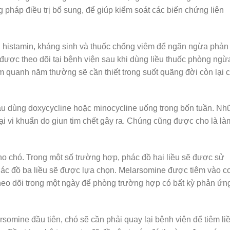
 pháp điều trị bổ sung, để giúp kiểm soát các biến chứng liên
g histamin, kháng sinh và thuốc chống viêm để ngăn ngừa phản
 được theo dõi tại bệnh viện sau khi dùng liều thuốc phòng ngừ
m quanh năm thường sẽ cần thiết trong suốt quãng đời còn lại 
ầu dùng doxycycline hoặc minocycline uống trong bốn tuần. N
i vi khuẩn do giun tim chết gây ra. Chúng cũng được cho là là
cho chó. Trong một số trường hợp, phác đồ hai liều sẽ được sử
hác đồ ba liều sẽ được lựa chọn. Melarsomine được tiêm vào c
theo dõi trong một ngày để phòng trường hợp có bất kỳ phản ứn
arsomine đầu tiên, chó sẽ cần phải quay lại bệnh viện để tiêm li