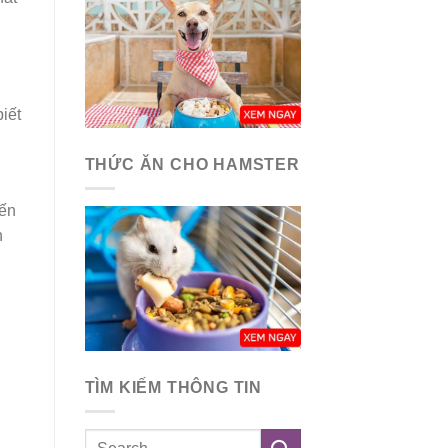
biết
THỨC ĂN CHO HAMSTER
iến
h
TÌM KIẾM THÔNG TIN