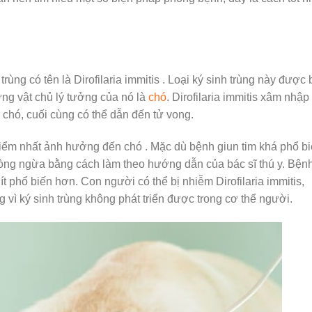
rùng có tên là Dirofilaria immitis . Loại ký sinh trùng này được 
ưng vật chủ lý tưởng của nó là
chó
. Dirofilaria immitis xâm nhập
chó, cuối cùng có thể dẫn đến tử vong.
y hiểm nhất ảnh hưởng đến chó . Mặc dù bệnh giun tim khá phổ b
òng ngừa bằng cách làm theo hướng dẫn của bác sĩ thú y. Bện
ít phổ biến hơn. Con người có thể bị nhiễm Dirofilaria immitis,
 vì ký sinh trùng không phát triển được trong cơ thể người.