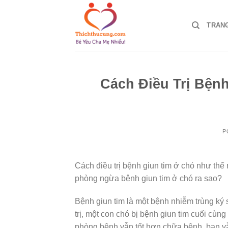
Skip
to
TRAN
content
Cách Điều Trị Bện
P
Cách điều trị bệnh giun tim ở chó như thế
phòng ngừa bệnh giun tim ở chó ra sao?
Bệnh giun tim là một bệnh nhiễm trùng ký
trị, một con chó bị bệnh giun tim cuối cùn
phòng bệnh vẫn tốt hơn chữa bệnh, bạn vẫ