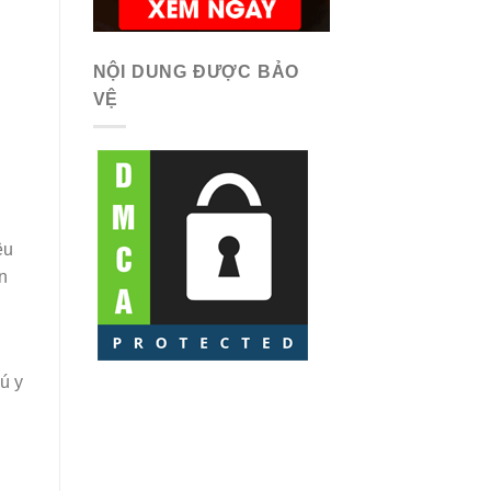
NỘI DUNG ĐƯỢC BẢO
VỆ
ệu
n
ú y