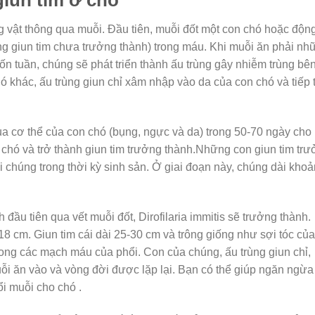
ng vật thông qua muỗi. Đầu tiên, muỗi đốt một con chó hoặc độn
rùng giun tim chưa trưởng thành) trong máu. Khi muỗi ăn phải nh
bốn tuần, chúng sẽ phát triển thành ấu trùng gây nhiễm trùng bê
hó khác, ấu trùng giun chỉ xâm nhập vào da của con chó và tiếp 
ua cơ thể của con chó (bụng, ngực và da) trong 50-70 ngày cho
hó và trở thành giun tim trưởng thành.Những con giun tim tr
i chúng trong thời kỳ sinh sản. Ở giai đoạn này, chúng dài kho
 đầu tiên qua vết muỗi đốt, Dirofilaria immitis sẽ trưởng thành.
8 cm. Giun tim cái dài 25-30 cm và trông giống như sợi tóc của
rong các mạch máu của phổi. Con của chúng, ấu trùng giun chỉ,
ỗi ăn vào và vòng đời được lặp lại. Bạn có thể giúp ngăn ngừa
i muỗi cho chó .