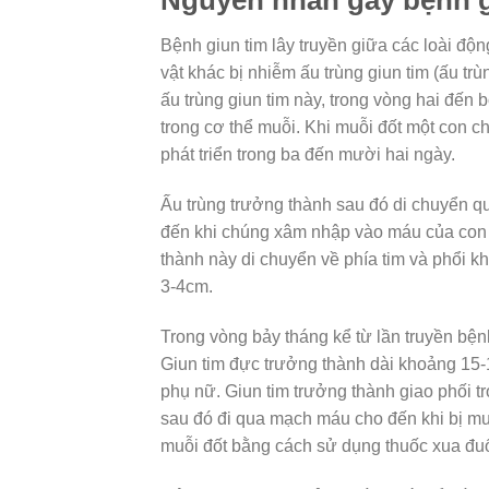
Bệnh giun tim lây truyền giữa các loài độ
vật khác bị nhiễm ấu trùng giun tim (ấu t
ấu trùng giun tim này, trong vòng hai đến 
trong cơ thể muỗi. Khi muỗi đốt một con c
phát triển trong ba đến mười hai ngày.
Ấu trùng trưởng thành sau đó di chuyển q
đến khi chúng xâm nhập vào máu của con c
thành này di chuyển về phía tim và phổi kh
3-4cm.
Trong vòng bảy tháng kể từ lần truyền bệnh
Giun tim đực trưởng thành dài khoảng 15-1
phụ nữ. Giun tim trưởng thành giao phối t
sau đó đi qua mạch máu cho đến khi bị mu
muỗi đốt bằng cách sử dụng thuốc xua đuổ