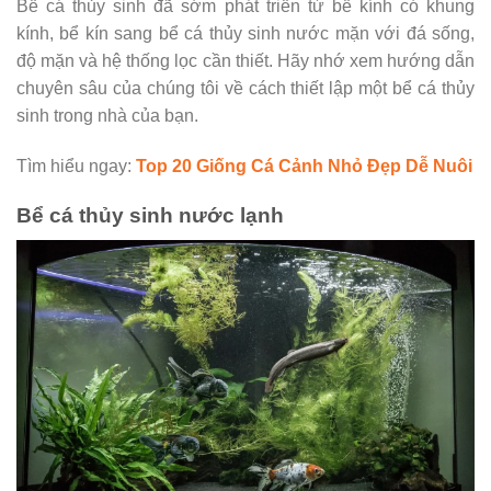
Bể cá thủy sinh đã sớm phát triển từ bể kính có khung
kính, bể kín sang bể cá thủy sinh nước mặn với đá sống,
độ mặn và hệ thống lọc cần thiết. Hãy nhớ xem hướng dẫn
chuyên sâu của chúng tôi về cách thiết lập một bể cá thủy
sinh trong nhà của bạn.
Tìm hiểu ngay:
Top 20 Giống Cá Cảnh Nhỏ Đẹp Dễ Nuôi
Bể cá thủy sinh nước lạnh