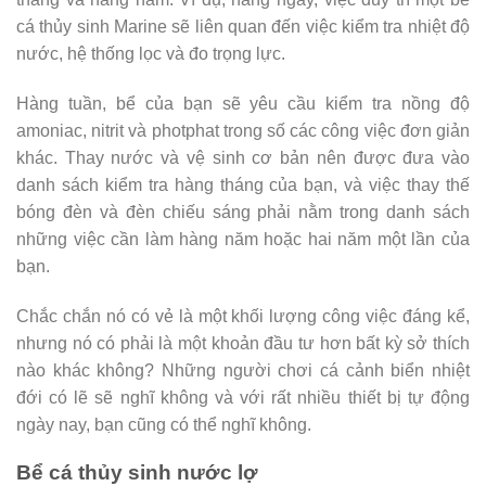
cá thủy sinh Marine sẽ liên quan đến việc kiểm tra nhiệt độ
nước, hệ thống lọc và đo trọng lực.
Hàng tuần, bể của bạn sẽ yêu cầu kiểm tra nồng độ
amoniac, nitrit và photphat trong số các công việc đơn giản
khác. Thay nước và vệ sinh cơ bản nên được đưa vào
danh sách kiểm tra hàng tháng của bạn, và việc thay thế
bóng đèn và đèn chiếu sáng phải nằm trong danh sách
những việc cần làm hàng năm hoặc hai năm một lần của
bạn.
Chắc chắn nó có vẻ là một khối lượng công việc đáng kể,
nhưng nó có phải là một khoản đầu tư hơn bất kỳ sở thích
nào khác không? Những người chơi cá cảnh biển nhiệt
đới có lẽ sẽ nghĩ không và với rất nhiều thiết bị tự động
ngày nay, bạn cũng có thể nghĩ không.
Bể cá thủy sinh nước lợ