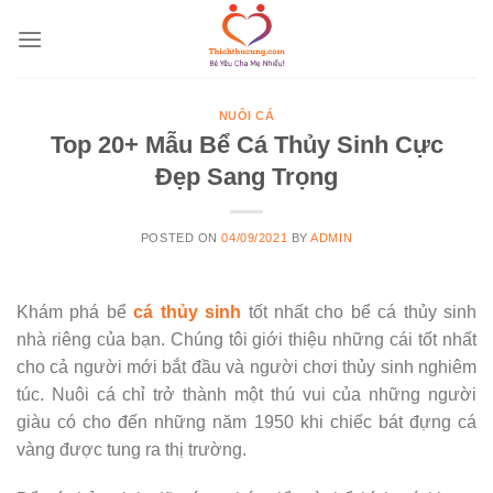
Skip
to
content
NUÔI CÁ
Top 20+ Mẫu Bể Cá Thủy Sinh Cực
Đẹp Sang Trọng
POSTED ON
04/09/2021
BY
ADMIN
Khám phá bể
cá thủy sinh
tốt nhất cho bể cá thủy sinh
nhà riêng của bạn. Chúng tôi giới thiệu những cái tốt nhất
cho cả người mới bắt đầu và người chơi thủy sinh nghiêm
túc. Nuôi cá chỉ trở thành một thú vui của những người
giàu có cho đến những năm 1950 khi chiếc bát đựng cá
vàng được tung ra thị trường.