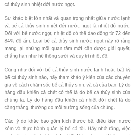
cá thủy sinh nhiệt đới nước ngọt.
Sự khác biệt lớn nhất và quan trọng nhất giữa nước lạnh
và bể cá thủy sinh nhiệt đới nước ngọt là nhiệt độ nước.
Đối với bể nước ngọt, nhiệt độ có thể dao động từ 72 đến
84% độ ẩm. Loại bể cá thủy sinh nước ngọt này rõ ràng
mang lại những mối quan tâm mới cần được giải quyết,
chẳng hạn như hệ thống sưởi và duy trì nhiệt độ.
Cũng như đối với bể cá thủy sinh nước lạnh hoặc bất kỳ
bể cá thủy sinh nào, hãy tham khảo ý kiến ​​của các chuyên
gia về cách chăm sóc bể cá thủy sinh, và cá của bạn. Lý do
hàng đầu khiến cá chết có thể là do bể cá thủy sinh của
chúng ta. Lý do hàng đầu khiến cá nhiệt đới chết là do
căng thẳng, thường do môi trường sống của chúng.
Các lý do khác bao gồm kích thước bể, điều kiện nước
kém và thực hành quản lý bể cá tồi. Hãy nhớ rằng, việc