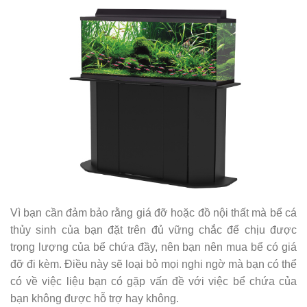
Vì bạn cần đảm bảo rằng giá đỡ hoặc đồ nội thất mà bể cá
thủy sinh của bạn đặt trên đủ vững chắc để chịu được
trọng lượng của bể chứa đầy, nên bạn nên mua bể có giá
đỡ đi kèm. Điều này sẽ loại bỏ mọi nghi ngờ mà bạn có thể
có về việc liệu bạn có gặp vấn đề với việc bể chứa của
bạn không được hỗ trợ hay không.