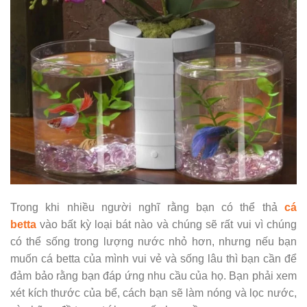
Trong khi nhiều người nghĩ rằng bạn có thể thả
cá
betta
vào bất kỳ loại bát nào và chúng sẽ rất vui vì chúng
có thể sống trong lượng nước nhỏ hơn, nhưng nếu bạn
muốn cá betta của mình vui vẻ và sống lâu thì bạn cần để
đảm bảo rằng bạn đáp ứng nhu cầu của họ. Bạn phải xem
xét kích thước của bể, cách bạn sẽ làm nóng và lọc nước,