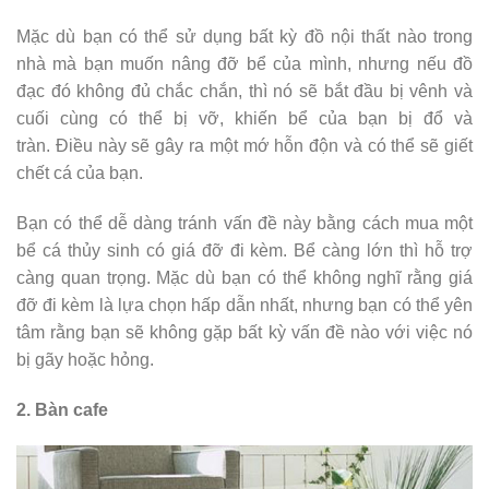
Mặc dù bạn có thể sử dụng bất kỳ đồ nội thất nào trong
nhà mà bạn muốn nâng đỡ bể của mình, nhưng nếu đồ
đạc đó không đủ chắc chắn, thì nó sẽ bắt đầu bị vênh và
cuối cùng có thể bị vỡ, khiến bể của bạn bị đổ và
tràn. Điều này sẽ gây ra một mớ hỗn độn và có thể sẽ giết
chết cá của bạn.
Bạn có thể dễ dàng tránh vấn đề này bằng cách mua một
bể cá thủy sinh có giá đỡ đi kèm. Bể càng lớn thì hỗ trợ
càng quan trọng. Mặc dù bạn có thể không nghĩ rằng giá
đỡ đi kèm là lựa chọn hấp dẫn nhất, nhưng bạn có thể yên
tâm rằng bạn sẽ không gặp bất kỳ vấn đề nào với việc nó
bị gãy hoặc hỏng.
2. Bàn cafe