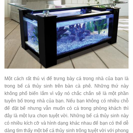
Một cách rất thú vị để trưng bày cá trong nhà của bạn là
trong bể cá thủy sinh trên bàn cà phê. Những thứ này
không phổ biến lắm vì vậy nó chắc chắn sẽ là một phần
tuyên bố trong nhà của bạn. Nếu bạn không có nhiều chỗ
để đặt bể nhưng vẫn muốn có cá trong phòng khách thì
đây là một lựa chọn tuyệt vời. Những bể cá thủy sinh này
có nhiều kích cỡ và hình dạng khác nhau để bạn có thể dễ
dàng tìm thấy một bể cá thủy sinh trông tuyệt vời với phong