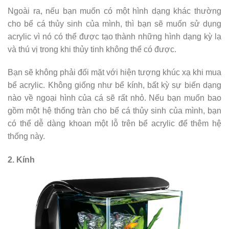
Ngoài ra, nếu bạn muốn có một hình dạng khác thường
cho bể cá thủy sinh của mình, thì bạn sẽ muốn sử dụng
acrylic vì nó có thể được tạo thành những hình dạng kỳ lạ
và thú vị trong khi thủy tinh không thể có được.
Bạn sẽ không phải đối mặt với hiện tượng khúc xạ khi mua
bể acrylic. Không giống như bể kính, bất kỳ sự biến dạng
nào về ngoại hình của cá sẽ rất nhỏ. Nếu bạn muốn bao
gồm một hệ thống tràn cho bể cá thủy sinh của mình, bạn
có thể dễ dàng khoan một lỗ trên bể acrylic để thêm hệ
thống này.
2. Kính