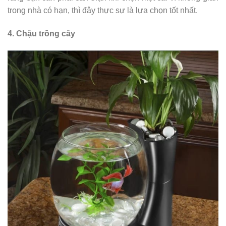
trong nhà có hạn, thì đây thực sự là lựa chọn tốt nhất.
4. Chậu trồng cây