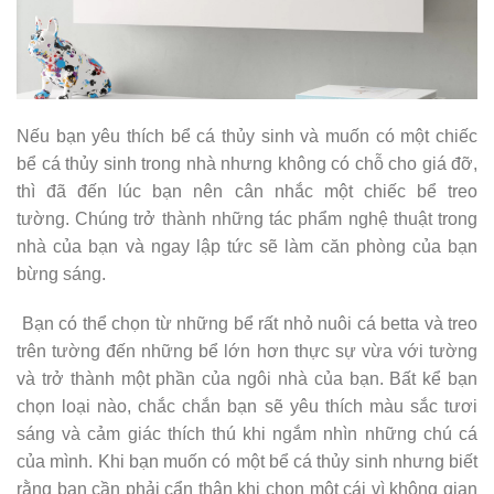
Nếu bạn yêu thích bể cá thủy sinh và muốn có một chiếc
bể cá thủy sinh trong nhà nhưng không có chỗ cho giá đỡ,
thì đã đến lúc bạn nên cân nhắc một chiếc bể treo
tường. Chúng trở thành những tác phẩm nghệ thuật trong
nhà của bạn và ngay lập tức sẽ làm căn phòng của bạn
bừng sáng.
Bạn có thể chọn từ những bể rất nhỏ nuôi cá betta và treo
trên tường đến những bể lớn hơn thực sự vừa với tường
và trở thành một phần của ngôi nhà của bạn. Bất kể bạn
chọn loại nào, chắc chắn bạn sẽ yêu thích màu sắc tươi
sáng và cảm giác thích thú khi ngắm nhìn những chú cá
của mình. Khi bạn muốn có một bể cá thủy sinh nhưng biết
rằng bạn cần phải cẩn thận khi chọn một cái vì không gian