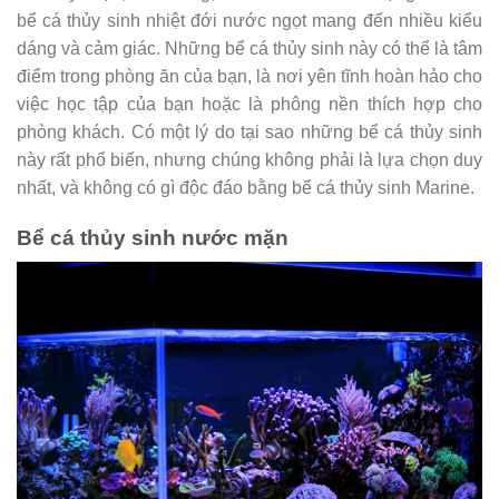
bể cá thủy sinh nhiệt đới nước ngọt mang đến nhiều kiểu
dáng và cảm giác. Những bể cá thủy sinh này có thể là tâm
điểm trong phòng ăn của bạn, là nơi yên tĩnh hoàn hảo cho
việc học tập của bạn hoặc là phông nền thích hợp cho
phòng khách. Có một lý do tại sao những bể cá thủy sinh
này rất phổ biến, nhưng chúng không phải là lựa chọn duy
nhất, và không có gì độc đáo bằng bể cá thủy sinh Marine.
Bể cá thủy sinh nước mặn