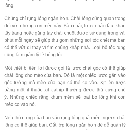
lông.
Chúng chỉ rụng lông ngắn hơn. Chải lông cũng quan trọng
đối với những con mèo này. Bàn chải, lược chải đầu, khăn
tẩy trang hoặc găng tay chải chuốt được sử dụng trong vài
phút mỗi ngày sẽ giúp thu gom những sợi tóc chết mà bạn
có thể vứt đi thay vì tìm chúng khắp nhà. Loại bỏ tóc rụng
cũng làm giảm tỷ lệ bóng tóc.
Một thiết bị tiện lợi được gọi là lược chải góc có thể giúp
chải lông cho mèo của bạn. Đó là một chiếc lược gắn vào
góc tường mà mèo của bạn có thể cọ vào. Xịt lên lược
bằng một ít thuốc xịt catnip thường được thú cưng chú
ý. Những chiếc răng khum mềm sẽ loại bỏ lông khi con
mèo cọ vào nó.
Nếu thú cưng của bạn vẫn rụng lông quá mức, người chải
lông có thể giúp bạn. Cắt lớp lông ngắn hơn để dễ quản lý