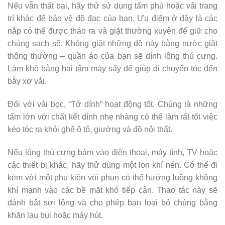
Nếu vẫn thất bại, hãy thử sử dụng tấm phủ hoặc vải trang
trí khác để bảo vệ đồ đạc của bạn. Ưu điểm ở đây là các
nắp có thể được tháo ra và giặt thường xuyên để giữ cho
chúng sạch sẽ. Không giặt những đồ này bằng nước giặt
thông thường – quần áo của bạn sẽ dính lông thú cưng.
Làm khô bằng hai tấm máy sấy để giúp di chuyển tóc đến
bẫy xơ vải.
Đối với vải bọc, “Tờ dính” hoạt động tốt. Chúng là những
tấm lớn với chất kết dính nhẹ nhàng có thể làm rất tốt việc
kéo tóc ra khỏi ghế ô tô, giường và đồ nội thất.
Nếu lông thú cưng bám vào điện thoại, máy tính, TV hoặc
các thiết bị khác, hãy thử dùng một lon khí nén. Có thể đi
kèm với một phụ kiện vòi phun có thể hướng luồng không
khí mạnh vào các bề mặt khó tiếp cận. Thao tác này sẽ
đánh bật sợi lông và cho phép bạn loại bỏ chúng bằng
khăn lau bụi hoặc máy hút.