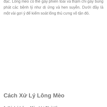
đạc. Lông mèo có thể gây phiền toái và thậm chí gây bùng
phát các bệnh lý như dị ứng và hen suyễn. Dưới đây là
một vài gợi ý để kiểm soát lông thú cưng vô tận đó.
Cách Xử Lý Lông Mèo