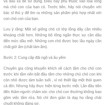
và dầu xả để sử dụng. Điều này phụ thuộc vào loại lông
mà chó con của bạn có. Trước tiên, hãy nói chuyện với
bác sĩ thú y để tìm ra những sản phẩm phù hợp nhất với
con chó con của bạn.
Lưu ý rằng: Một số giống chó có lớp lông dầy cần nhiều
khoáng chất hơn. Những bộ lông ngắn thực sự cần dầu
đến mức dầu mỡ. Những con chó được bọc lâu ngày cần
chất giữ ẩm (chất làm ẩm).
Bước 2: Cung cấp đãi ngộ và âu yếm
Chuyên gia cũng khuyến khích về cách tắm cho chó con
trước khi tắm nên bắt đầu tắm cho những chú chó con khi
còn nhỏ được tám tuần tuổi , vì nó thiết lập một thói quen
cả đời. Nhưng hãy thực hiện từng bước một. Lần đầu tiên
đến thăm người chăm sóc cho chó con thường không bao
gồm việc tắm rửa. Nó chỉ đơn giản là dạy họ rằng chải
chuốt không đáng sợ.