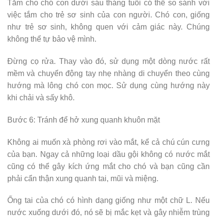
Tắm cho chó con dưới sáu tháng tuổi có thể so sánh với
việc tắm cho trẻ sơ sinh của con người. Chó con, giống
như trẻ sơ sinh, không quen với cảm giác này. Chúng
không thể tự bảo vệ mình.
Đừng cọ rửa. Thay vào đó, sử dụng một dòng nước rất
mềm và chuyển động tay nhẹ nhàng di chuyển theo cùng
hướng mà lông chó con mọc. Sử dụng cùng hướng này
khi chải và sấy khô.
Bước 6: Tránh để hở xung quanh khuôn mặt
Không ai muốn xà phòng rơi vào mắt, kể cả chú cún cưng
của bạn. Ngay cả những loại dầu gội không có nước mắt
cũng có thể gây kích ứng mắt cho chó và bạn cũng cần
phải cẩn thận xung quanh tai, mũi và miệng.
Ống tai của chó có hình dạng giống như một chữ L. Nếu
nước xuống dưới đó, nó sẽ bị mắc kẹt và gây nhiễm trùng