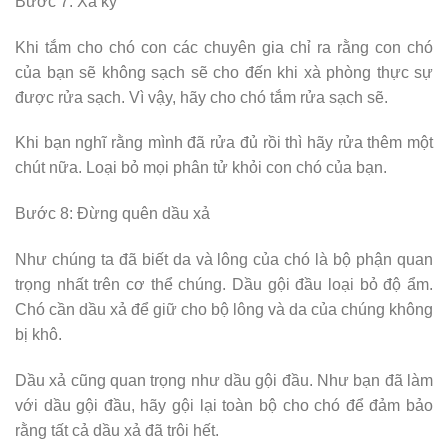
Bước 7: Xả kỹ
Khi tắm cho chó con các chuyên gia chỉ ra rằng con chó
của bạn sẽ không sạch sẽ cho đến khi xà phòng thực sự
được rửa sạch. Vì vậy, hãy cho chó tắm rửa sạch sẽ.
Khi bạn nghĩ rằng mình đã rửa đủ rồi thì hãy rửa thêm một
chút nữa. Loại bỏ mọi phân tử khỏi con chó của bạn.
Bước 8: Đừng quên dầu xả
Như chúng ta đã biết da và lông của chó là bộ phận quan
trọng nhất trên cơ thể chúng. Dầu gội đầu loại bỏ độ ẩm.
Chó cần dầu xả để giữ cho bộ lông và da của chúng không
bị khô.
Dầu xả cũng quan trọng như dầu gội đầu. Như bạn đã làm
với dầu gội đầu, hãy gội lại toàn bộ cho chó để đảm bảo
rằng tất cả dầu xả đã trôi hết.