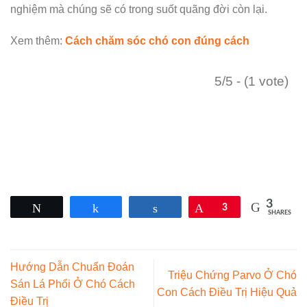
nghiệm mà chúng sẽ có trong suốt quãng đời còn lại.
Xem thêm:
Cách chăm sóc chó con đúng cách
5/5 - (1 vote)
3
Tweet
Share
Share
Pin
3
SHARES
Hướng Dẫn Chuẩn Đoán
Triệu Chứng Parvo Ở Chó
Sán Lá Phổi Ở Chó Cách
Con Cách Điều Trị Hiệu Quả
Điều Trị