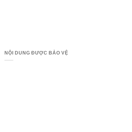
NỘI DUNG ĐƯỢC BẢO VỆ