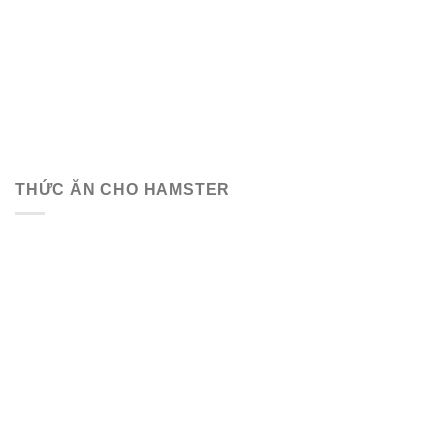
THỨC ĂN CHO HAMSTER