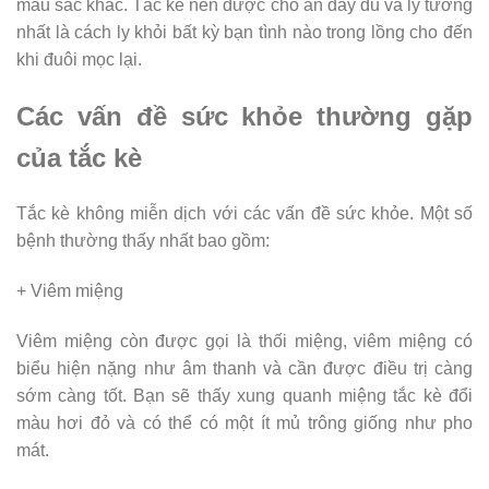
màu sắc khác. Tắc kè nên được cho ăn đầy đủ và lý tưởng
nhất là cách ly khỏi bất kỳ bạn tình nào trong lồng cho đến
khi đuôi mọc lại.
Các vấn đề sức khỏe thường gặp
của tắc kè
Tắc kè không miễn dịch với các vấn đề sức khỏe. Một số
bệnh thường thấy nhất bao gồm:
+ Viêm miệng
Viêm miệng còn được gọi là thối miệng, viêm miệng có
biểu hiện nặng như âm thanh và cần được điều trị càng
sớm càng tốt. Bạn sẽ thấy xung quanh miệng tắc kè đổi
màu hơi đỏ và có thể có một ít mủ trông giống như pho
mát.