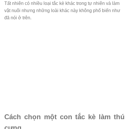
Tất nhiên có nhiều loại tắc kè khác trong tự nhiên và làm
vật nuôi nhưng những loài khác này không phổ biến như
đã nói ở trên.
Cách chọn một con tắc kè làm thú
cưng