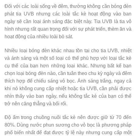
Đối với các loài sống về đêm, thường không cần bóng đèn
phát tia UVB nhưng các loài tắc kè hoạt động vào ban
ngày sẽ cần loại ánh sáng đặc biệt này. Tia UVB là tia vô
hình nhưng rất quan trọng đối với sự phát triển, thèm ăn và
hoạt động của nhiều loài bò sát.
Nhiều loại bóng đèn khác nhau tồn tại cho tia UVB, nhiệt
và ánh sáng và một số loại có thể phù hợp với loại tắc kè
cụ thể của bạn hơn những loại khác. Nhưng bất kể bạn
chọn loại bóng đèn nào, cần tuân theo chu kỳ ngày và đêm
thích hợp để chiếu sáng vỏ bọc. Ánh sáng trắng, ngay cả
khi nó không cung cấp nhiệt hoặc tia UVB, cần phải được
nhìn thấy vào ban ngày, nếu không tắc kè của bạn có thể
trở nên căng thẳng và bối rối.
Độ ẩm trong chuồng nuôi tắc kè nên được giữ từ 70 đến
80%. Dùng nước phun sương cho vỏ bọc là phương pháp
phổ biến nhất để đạt được tỷ lệ này nhưng cung cấp một