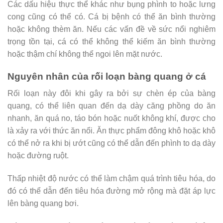
Các dấu hiệu thực thể khác như bụng phình to hoặc lưng
cong cũng có thể có. Cá bị bệnh có thể ăn bình thường
hoặc không thèm ăn. Nếu các vấn đề về sức nổi nghiêm
trọng tồn tại, cá có thể không thể kiếm ăn bình thường
hoặc thậm chí không thể ngoi lên mặt nước.
Nguyên nhân của rối loạn bàng quang ở cá
Rối loạn này đôi khi gây ra bởi sự chèn ép của bàng
quang, có thể liên quan đến dạ dày căng phồng do ăn
nhanh, ăn quá no, táo bón hoặc nuốt không khí, được cho
là xảy ra với thức ăn nổi. Ăn thực phẩm đông khô hoặc khô
có thể nở ra khi bị ướt cũng có thể dẫn đến phình to dạ dày
hoặc đường ruột.
Thấp nhiệt độ nước có thể làm chậm quá trình tiêu hóa, do
đó có thể dẫn đến tiêu hóa đường mở rộng mà đặt áp lực
lên bàng quang bơi.