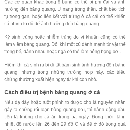
Các cơ quan khác trong ổ bụng có thể bị phì đại và ảnh
hưởng đến bàng quang. U nang trong thận, chất béo tích
tụ trong gan, hoặc liên kết với trứng ở cá cái có thể khiến
cá phình to đủ để ảnh hưởng đến bàng quang.
Ký sinh trùng hoặc nhiễm trùng do vi khuẩn cũng có thể
làm viêm bàng quang. Đôi khi một cú đánh mạnh từ vật thể
trong bể, đánh nhau hoặc ngã có thể làm hỏng bọng bơi.
Hiếm khi cá sinh ra bị dị tật bẩm sinh ảnh hưởng đến bàng
quang, nhưng trong những trường hợp này, các triệu
chứng thường xuất hiện ngay từ khi còn nhỏ.
Cách điều trị bệnh bàng quang ở cá
Nếu dạ dày hoặc ruột phình to được cho là nguyên nhân
gây ra chứng rối loạn bàng quang bơi, thì hành động đầu
tiên là không cho cá ăn trong ba ngày. Đồng thời, tăng
nhiệt độ nước lên 26 đến 29 độ C và để ở đó trong quá