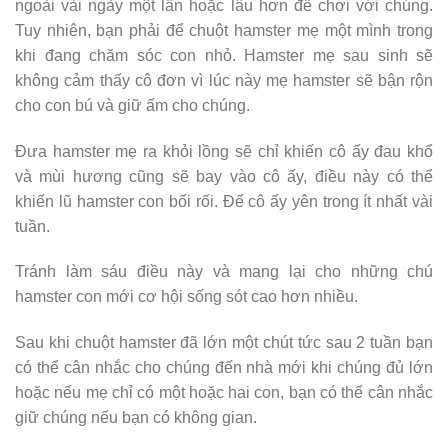
ngoài vài ngày một lần hoặc lâu hơn để chơi với chúng.
Tuy nhiên, bạn phải để chuột hamster mẹ một mình trong
khi đang chăm sóc con nhỏ. Hamster mẹ sau sinh sẽ
không cảm thấy cô đơn vì lúc này mẹ hamster sẽ bận rộn
cho con bú và giữ ấm cho chúng.
Đưa hamster mẹ ra khỏi lồng sẽ chỉ khiến cô ấy đau khổ
và mùi hương cũng sẽ bay vào cô ấy, điều này có thể
khiến lũ hamster con bối rối. Để cô ấy yên trong ít nhất vài
tuần.
Tránh làm sáu điều này và mang lại cho những chú
hamster con mới cơ hội sống sót cao hơn nhiều.
Sau khi chuột hamster đã lớn một chút tức sau 2 tuần bạn
có thể cân nhắc cho chúng đến nhà mới khi chúng đủ lớn
hoặc nếu mẹ chỉ có một hoặc hai con, bạn có thể cân nhắc
giữ chúng nếu bạn có không gian.