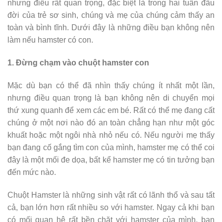
nhưng điều rất quan trọng, đặc biệt là trong hai tuần đầu
đời của trẻ sơ sinh, chúng và mẹ của chúng cảm thấy an
toàn và bình tĩnh. Dưới đây là những điều bạn không nên
làm nếu hamster có con.
1. Đừng chạm vào chuột hamster con
Mặc dù bạn có thể đã nhìn thấy chúng ít nhất một lần,
nhưng điều quan trọng là bạn không nên di chuyển mọi
thứ xung quanh để xem các em bé. Rất có thể mẹ đang cất
chúng ở một nơi nào đó an toàn chẳng hạn như một góc
khuất hoặc một ngôi nhà nhỏ nếu có. Nếu người mẹ thấy
bạn đang cố gắng tìm con của mình, hamster mẹ có thể coi
đây là một mối đe dọa, bất kể hamster mẹ có tin tưởng bạn
đến mức nào.
Chuột Hamster là những sinh vật rất có lãnh thổ và sau tất
cả, bạn lớn hơn rất nhiều so với hamster. Ngay cả khi bạn
có mối quan hệ rất bền chặt với hamster của mình, bạn