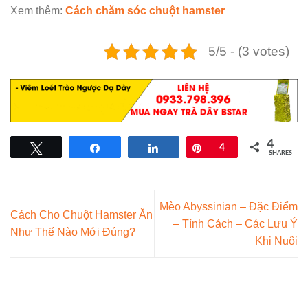
Xem thêm:
Cách chăm sóc chuột hamster
5/5 - (3 votes)
4
Tweet
Share
Share
Pin
4
SHARES
Mèo Abyssinian – Đặc Điểm
Cách Cho Chuột Hamster Ăn
– Tính Cách – Các Lưu Ý
Như Thế Nào Mới Đúng?
Khi Nuôi