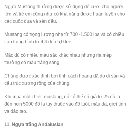
Ngựa Mustang thường được sử dụng để cưỡi cho người
lớn và trẻ em cũng như có khả năng được huấn luyện cho
các cuộc đua và sàn đấu.
Mustang có trọng lượng nhẹ từ 700 -1.500 lbs và có chiều
cao trung bình từ 4,4 đến 5,0 feet.
Mặc dù có nhiều màu sắc khác nhau nhưng ria mép
thường có màu trắng sáng.
Chúng được xác định bởi tính cách hoang dã do di sản và
cấu trúc xương rộng của chúng.
Khi mua một chiếc mustang, nó có thể có giá từ 25 đô la
đến hơn 5000 đô la tùy thuộc vào độ tuổi, màu da, giới tính
và đào tạo.
11. Ngựa trắng Andalusian