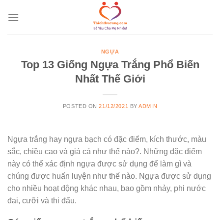
Skip
to
content
NGỰA
Top 13 Giống Ngựa Trắng Phổ Biến
Nhất Thế Giới
POSTED ON
21/12/2021
BY
ADMIN
Ngựa trắng hay ngựa bạch có đặc điểm, kích thước, màu
sắc, chiều cao và giá cả như thế nào?. Những đặc điểm
này có thể xác định ngựa được sử dụng để làm gì và
chúng được huấn luyện như thế nào. Ngựa được sử dụng
cho nhiều hoạt động khác nhau, bao gồm nhảy, phi nước
đại, cưỡi và thi đấu.