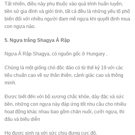
Tất nhiên, điều này phụ thuộc vào quá trình huấn luyện,
tiền sử gia đình và giới tính, tất cả đều là những yếu tố phổ
biến đối với nhiều người đam mê ngựa khi quyết định mua
con ngựa nào.
5. Ngựa trắng Shagya Ả Rập
Ngựa Ả Rập Shagya, có nguồn gốc ở Hungary .
Chúng là một giống chó độc đáo có từ thế kỷ 19 với các
tiêu chuẩn cao về sự thân thiện, cảnh giác cao và thông
minh.
Được biết đến với bộ xương chắc khỏe, dày đặc và sức
bền, những con ngựa này đáp ứng tốt nhu cầu cho nhiều
hoạt động khác nhau bao gồm chăn nuôi, cưỡi ngựa, thi
đấu và biểu diễn
Họ được sinh ra với sức chịu đựng cực độ.