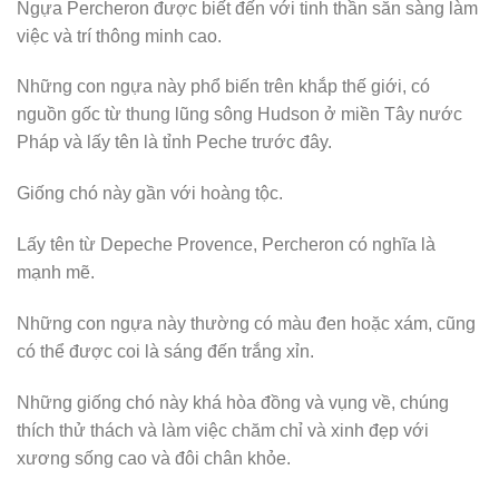
Ngựa Percheron được biết đến với tinh thần sẵn sàng làm
việc và trí thông minh cao.
Những con ngựa này phổ biến trên khắp thế giới, có
nguồn gốc từ thung lũng sông Hudson ở miền Tây nước
Pháp và lấy tên là tỉnh Peche trước đây.
Giống chó này gần với hoàng tộc.
Lấy tên từ Depeche Provence, Percheron có nghĩa là
mạnh mẽ.
Những con ngựa này thường có màu đen hoặc xám, cũng
có thể được coi là sáng đến trắng xỉn.
Những giống chó này khá hòa đồng và vụng về, chúng
thích thử thách và làm việc chăm chỉ và xinh đẹp với
xương sống cao và đôi chân khỏe.