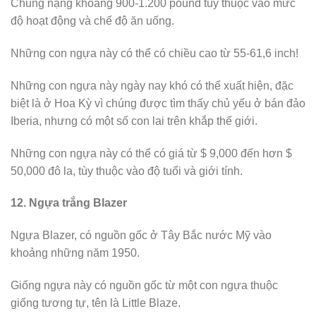
Chúng nặng khoảng 900-1.200 pound tùy thuộc vào mức
độ hoạt động và chế độ ăn uống.
Những con ngựa này có thể có chiều cao từ 55-61,6 inch!
Những con ngựa này ngày nay khó có thể xuất hiện, đặc
biệt là ở Hoa Kỳ vì chúng được tìm thấy chủ yếu ở bán đảo
Iberia, nhưng có một số con lai trên khắp thế giới.
Những con ngựa này có thể có giá từ $ 9,000 đến hơn $
50,000 đô la, tùy thuộc vào độ tuổi và giới tính.
12. Ngựa trắng Blazer
Ngựa Blazer, có nguồn gốc ở Tây Bắc nước Mỹ vào
khoảng những năm 1950.
Giống ngựa này có nguồn gốc từ một con ngựa thuộc
giống tương tự, tên là Little Blaze.