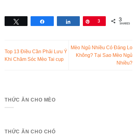
3
Tweet
Share
Share
Pin
3
SHARES
Mèo Ngủ Nhiều Có Đáng Lo
Top 13 Điều Cần Phải Lưu Ý
Không? Tại Sao Mèo Ngủ
Khi Chăm Sóc Mèo Tai cụp
Nhiều?
THỨC ĂN CHO MÈO
THỨC ĂN CHO CHÓ