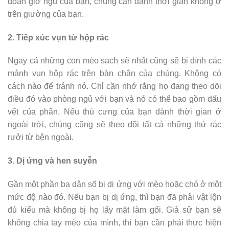
đoạn giờ ngủ của bạn, chúng cần dành thời gian không ở
trên giường của bạn.
2. Tiếp xúc vụn từ hộp rác
Ngay cả những con mèo sạch sẽ nhất cũng sẽ bị dính các
mảnh vụn hộp rác trên bàn chân của chúng. Không có
cách nào để tránh nó. Chỉ cần nhớ rằng họ đang theo dõi
điều đó vào phòng ngủ với bạn và nó có thể bao gồm dấu
vết của phân. Nếu thú cưng của bạn dành thời gian ở
ngoài trời, chúng cũng sẽ theo dõi tất cả những thứ rác
rưởi từ bên ngoài.
3. Dị ứng và hen suyễn
Gần một phần ba dân số bị dị ứng với mèo hoặc chó ở một
mức độ nào đó. Nếu bạn bị dị ứng, thì bạn đã phải vật lộn
đủ kiểu mà không bị họ lấy mặt làm gối. Giả sử bạn sẽ
không chia tay mèo của mình, thì bạn cần phải thực hiện