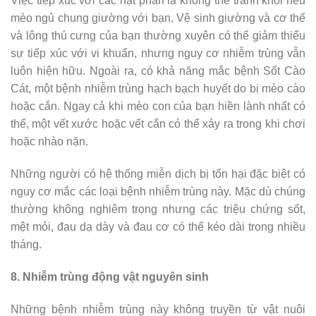
Việc tiếp xúc với các hạt phân là không thể tránh khỏi nếu
mèo ngủ chung giường với bạn. Vệ sinh giường và cơ thể
và lông thú cưng của bạn thường xuyên có thể giảm thiểu
sự tiếp xúc với vi khuẩn, nhưng nguy cơ nhiễm trùng vẫn
luôn hiện hữu. Ngoài ra, có khả năng mắc bệnh Sốt Cào
Cát, một bệnh nhiễm trùng hạch bạch huyết do bị mèo cào
hoặc cắn. Ngay cả khi mèo con của bạn hiền lành nhất có
thể, một vết xước hoặc vết cắn có thể xảy ra trong khi chơi
hoặc nhào nặn.
Những người có hệ thống miễn dịch bị tổn hại đặc biệt có
nguy cơ mắc các loại bệnh nhiễm trùng này. Mặc dù chúng
thường không nghiêm trọng nhưng các triệu chứng sốt,
mệt mỏi, đau dạ dày và đau cơ có thể kéo dài trong nhiều
tháng.
8. Nhiễm trùng động vật nguyên sinh
Những bệnh nhiễm trùng này không truyền từ vật nuôi