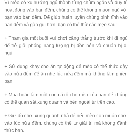
Vì mèo có xu hướng ngủ thành từng chùm ngắn và duy trì
hoạt động vào ban đêm, chúng có thể không muốn ngủ với
bạn vào ban đêm. Để giúp huấn luyện chúng bình tĩnh vào
ban đêm và gần gũi hơn, bạn có thể thử các mẹo sau:
+ Tham gia một buổi vui chơi căng thẳng trước khi đi ngủ
để trẻ giải phóng năng lượng bị dồn nén và chuẩn bị đi
ngủ.
+ Sử dụng khay cho ăn tự động để mèo có thể thức dậy
vào nửa đêm để ăn nhẹ lúc nửa đêm mà không làm phiền
bạn.
+ Mua hoặc làm một con cá rô cho mèo của bạn để chúng
có thể quan sát xung quanh và bên ngoài từ trên cao.
+ Giữ đồ chơi xung quanh nhà để nếu mèo con muốn chơi
vào lúc nửa đêm, chúng có thể tự giải trí mà không đánh
thức bạn.