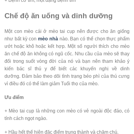
+ Bệnh cơ tim, một dạng bệnh tim
Chế độ ăn uống và dinh dưỡng
Một con mèo cái ở mèo tai cụp nên được cho ăn giống
như bất kỳ con
mèo nhà
nào. Bạn có thể chọn thực phẩm
ướt hoặc khô hoặc kết hợp. Một số người thích cho mèo
ăn chế độ ăn không có ngũ cốc. Nhu cầu của mèo sẽ thay
đổi trong suốt vòng đời của nó và bạn nên tham khảo ý
kiến ​​bác sĩ thú y để biết các khuyến nghị về dinh
dưỡng. Đảm bảo theo dõi tình trạng béo phì của thú cưng
vì điều đó có thể làm giảm Tuổi thọ của mèo.
Ưu điểm
+ Mèo tai cụp là những con mèo có vẻ ngoài độc đáo, có
tính cách ngọt ngào.
+ Hầu hết thể hiện đặc điểm trung thành và chăm chú.