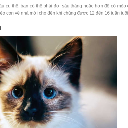
u cụ thể, bạn có thể phải đợi sáu tháng hoặc hơn để có mèo
mèo con về nhà mới cho đến khi chúng được 12 đến 16 tuần tuổi
n