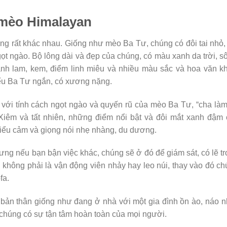
 mèo Himalayan
ống rất khác nhau. Giống như mèo Ba Tư, chúng có đôi tai nhỏ,
gọt ngào. Bộ lông dài và đẹp của chúng, có màu xanh da trời, s
xanh lam, kem, điểm linh miêu và nhiều màu sắc và hoa văn k
ểu Ba Tư ngắn, có xương nặng.
ới tính cách ngọt ngào và quyến rũ của mèo Ba Tư, “cha làm
o Xiêm và tất nhiên, những điểm nổi bật và đôi mắt xanh đậm
biểu cảm và giọng nói nhẹ nhàng, du dương.
ưng nếu bạn bận việc khác, chúng sẽ ở đó để giám sát, có lẽ t
g không phải là vận động viên nhảy hay leo núi, thay vào đó c
fa.
bản thân giống như đang ở nhà với một gia đình ồn ào, náo n
 chúng có sự tận tâm hoàn toàn của mọi người.