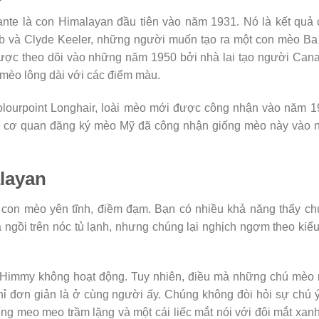
nte là con Himalayan đầu tiên vào năm 1931. Nó là kết quả
obb và Clyde Keeler, những người muốn tạo ra một con mèo B
ợc theo dõi vào những năm 1950 bởi nhà lai tạo người Cana
n mèo lông dài với các điểm màu.
Colourpoint Longhair, loài mèo mới được công nhận vào năm 
ác cơ quan đăng ký mèo Mỹ đã công nhận giống mèo này vào 
layan
con mèo yên tĩnh, điềm đạm. Bạn có nhiều khả năng thấy ch
 ngồi trên nóc tủ lạnh, nhưng chúng lại nghịch ngợm theo kiể
Himmy không hoạt động. Tuy nhiên, điều mà những chú mèo 
chỉ đơn giản là ở cùng người ấy. Chúng không đòi hỏi sự chú 
iếng meo meo trầm lặng và một cái liếc mắt nói với đôi mắt xan