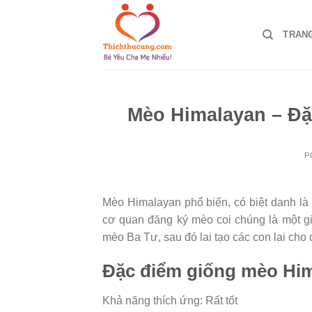
Skip
to
TRAN
content
Mèo Himalayan – Đặ
P
Mèo Himalayan phổ biến, có biệt danh là
cơ quan đăng ký mèo coi chúng là một g
mèo Ba Tư, sau đó lai tạo các con lai ch
Đặc điểm giống mèo Hi
Khả năng thích ứng: Rất tốt