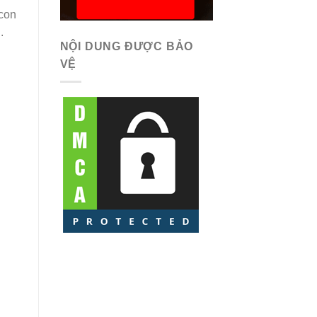
 con
.
NỘI DUNG ĐƯỢC BẢO
VỆ