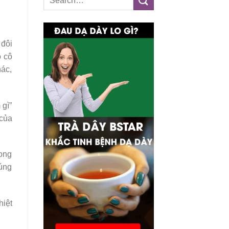
 đôi
ô cô
hác,
 gì”
 của
rong
húng
hiệt