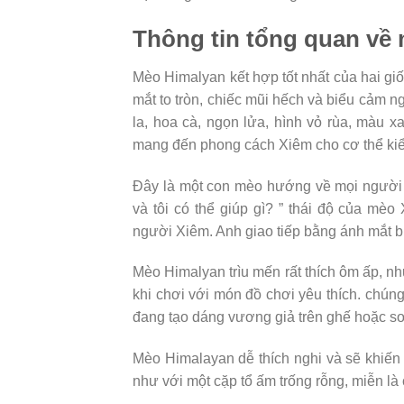
Thông tin tổng quan về
Mèo Himalyan kết hợp tốt nhất của hai gi
mắt to tròn, chiếc mũi hếch và biểu cảm n
la, hoa cà, ngọn lửa, hình vỏ rùa, màu 
mang đến phong cách Xiêm cho cơ thể ki
Đây là một con mèo hướng về mọi người v
và tôi có thể giúp gì? ” thái độ của mè
người Xiêm. Anh giao tiếp bằng ánh mắt 
Mèo Himalyan trìu mến rất thích ôm ấp, nh
khi chơi với món đồ chơi yêu thích. chún
đang tạo dáng vương giả trên ghế hoặc so
Mèo Himalayan dễ thích nghi và sẽ khiến 
như với một cặp tổ ấm trống rỗng, miễn là