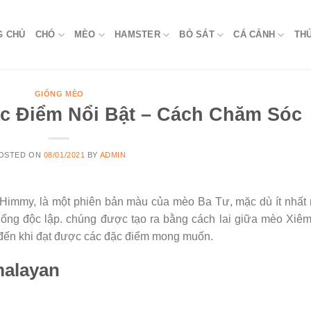
G CHỦ
CHÓ
MÈO
HAMSTER
BÒ SÁT
CÁ CẢNH
TH
GIỐNG MÈO
c Điểm Nổi Bật – Cách Chăm Sóc
OSTED ON
08/01/2021
BY
ADMIN
 Himmy, là một phiên bản màu của mèo Ba Tư, mặc dù ít nhất
iống độc lập. chúng được tạo ra bằng cách lai giữa mèo Xiê
o đến khi đạt được các đặc điểm mong muốn.
malayan