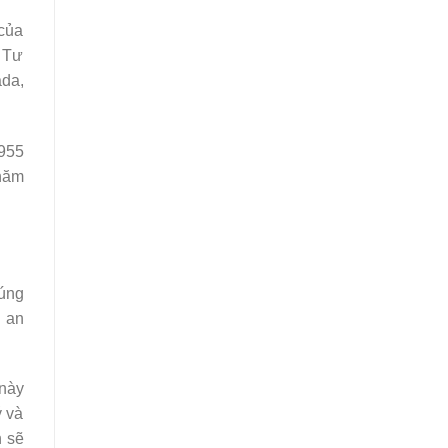
 của
a Tư
da,
1955
năm
úng
u an
này
ý và
h sẽ