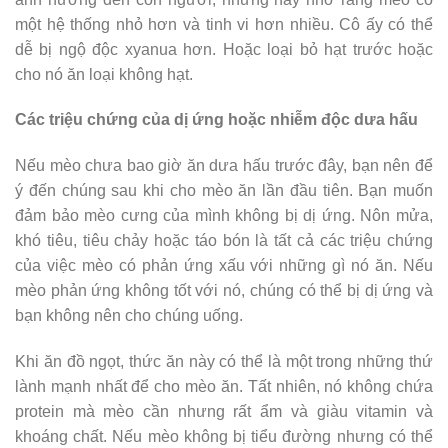
một hệ thống nhỏ hơn và tinh vi hơn nhiều. Cô ấy có thể
dễ bị ngộ độc xyanua hơn. Hoặc loại bỏ hạt trước hoặc
cho nó ăn loại không hạt.
Các triệu chứng của dị ứng hoặc nhiễm độc dưa hấu
Nếu mèo chưa bao giờ ăn dưa hấu trước đây, bạn nên để
ý đến chúng sau khi cho mèo ăn lần đầu tiên. Bạn muốn
đảm bảo mèo cưng của mình không bị dị ứng. Nôn mửa,
khó tiêu, tiêu chảy hoặc táo bón là tất cả các triệu chứng
của việc mèo có phản ứng xấu với những gì nó ăn. Nếu
mèo phản ứng không tốt với nó, chúng có thể bị dị ứng và
bạn không nên cho chúng uống.
Khi ăn đồ ngọt, thức ăn này có thể là một trong những thứ
lành mạnh nhất để cho mèo ăn. Tất nhiên, nó không chứa
protein mà mèo cần nhưng rất ẩm và giàu vitamin và
khoáng chất. Nếu mèo không bị tiểu đường nhưng có thể