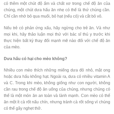
có thêm một chút độ ẩm và chất xơ trong chế độ ăn của
chúng, một chút dưa hấu ăn nhẹ có thể là thứ chúng cần.
Chỉ cần nhớ bỏ qua muối, bỏ hạt (nếu có) và cắt bỏ vỏ.
Nếu trẻ có phản ứng xấu, hãy ngừng cho trẻ ăn. Và như
mọi khi, hãy thảo luận mọi thứ với bác sĩ thú y trước khi
thực hiện bất kỳ thay đổi mạnh mẽ nào đối với chế độ ăn
của mèo.
Dưa hấu có hại cho mèo không?
Nhiều con mèo thích những miếng dưa đỏ nhỏ, mật ong
hoặc dưa hấu không hạt. Ngoài ra, dưa có nhiều vitamin A
và C. Trong khi mèo, không giống như con người, không
cần rau trong chế độ ăn uống của chúng, nhưng chúng có
thể là một món ăn an toàn và lành mạnh. Con mèo có thể
ăn một ít cà rốt nấu chín, nhưng tránh cà rốt sống vì chúng
có thể gây nghẹt thở.