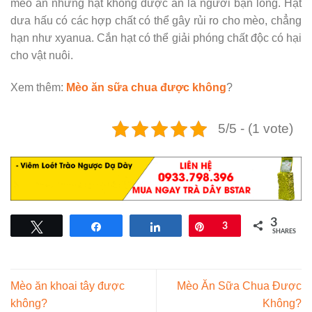
mèo ăn nhưng hạt không được ăn là người bạn lông. Hạt
dưa hấu có các hợp chất có thể gây rủi ro cho mèo, chẳng
hạn như xyanua. Cắn hạt có thể giải phóng chất độc có hại
cho vật nuôi.
Xem thêm:
Mèo ăn sữa chua được không
?
5/5 - (1 vote)
3
Tweet
Share
Share
Pin
3
SHARES
Mèo ăn khoai tây được
Mèo Ăn Sữa Chua Được
không?
Không?