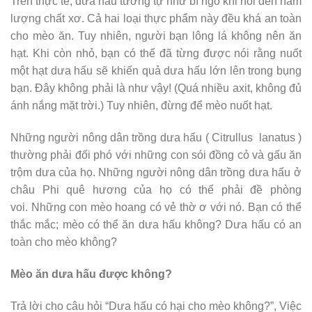
Trên thực tế, dưa hấu tương tự như bí ngô khi nói đến hàm
lượng chất xơ. Cả hai loại thực phẩm này đều khá an toàn
cho mèo ăn. Tuy nhiên, người bạn lông lá không nên ăn
hạt. Khi còn nhỏ, bạn có thể đã từng được nói rằng nuốt
một hạt dưa hấu sẽ khiến quả dưa hấu lớn lên trong bụng
bạn. Đây không phải là như vậy! (Quá nhiều axit, không đủ
ánh nắng mặt trời.) Tuy nhiên, đừng để mèo nuốt hạt.
Những người nông dân trồng dưa hấu ( Citrullus lanatus )
thường phải đối phó với những con sói đồng cỏ và gấu ăn
trộm dưa của họ. Những người nông dân trồng dưa hấu ở
châu Phi quê hương của họ có thể phải đề phòng
voi. Những con mèo hoang có vẻ thờ ơ với nó. Bạn có thể
thắc mắc; mèo có thể ăn dưa hấu không? Dưa hấu có an
toàn cho mèo không?
Mèo ăn dưa hấu được không?
Trả lời cho câu hỏi “Dưa hấu có hại cho mèo không?”, Việc