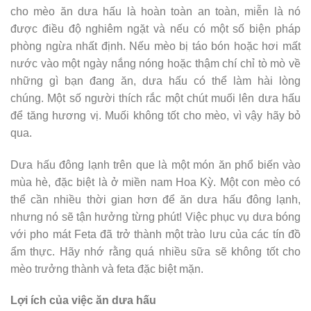
cho mèo ăn dưa hấu là hoàn toàn an toàn, miễn là nó
được điều độ nghiêm ngặt và nếu có một số biện pháp
phòng ngừa nhất định. Nếu mèo bị táo bón hoặc hơi mất
nước vào một ngày nắng nóng hoặc thậm chí chỉ tò mò về
những gì bạn đang ăn, dưa hấu có thể làm hài lòng
chúng. Một số người thích rắc một chút muối lên dưa hấu
để tăng hương vị. Muối không tốt cho mèo, vì vậy hãy bỏ
qua.
Dưa hấu đông lạnh trên que là một món ăn phổ biến vào
mùa hè, đặc biệt là ở miền nam Hoa Kỳ. Một con mèo có
thể cần nhiều thời gian hơn để ăn dưa hấu đông lạnh,
nhưng nó sẽ tận hưởng từng phút! Việc phục vụ dưa bóng
với pho mát Feta đã trở thành một trào lưu của các tín đồ
ẩm thực. Hãy nhớ rằng quá nhiều sữa sẽ không tốt cho
mèo trưởng thành và feta đặc biệt mặn.
Lợi ích của việc ăn dưa hấu